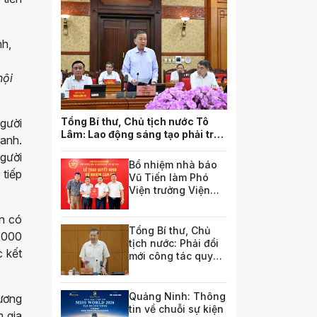
hội
Tổng Bí thư, Chủ tịch nước Tô
người
Lâm: Lao động sáng tạo phải trở
oanh.
thành nguồn lực quan trọng nhất
gười
của quốc gia trong tương lai
Bổ nhiệm nhà báo
 tiếp
Vũ Tiến làm Phó
Viện trưởng Viện
Nghiên cứu pháp
luật và chính sách
ện có
doanh nghiệp
Tổng Bí thư, Chủ
.000
tịch nước: Phải đổi
c kết
mới công tác quy
hoạch và tổ chức
phát triển hạ tầng
Quảng Ninh: Thông
ương
tin về chuỗi sự kiện
m gia