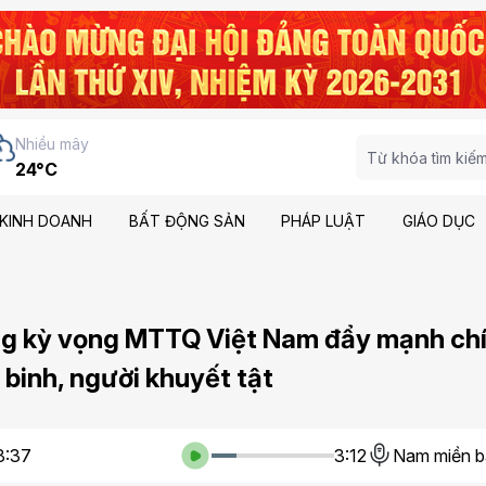
Nhiều mây
24°C
KINH DOANH
BẤT ĐỘNG SẢN
PHÁP LUẬT
GIÁO DỤC
g kỳ vọng MTTQ Việt Nam đẩy mạnh ch
binh, người khuyết tật
8:37
3:12
Nam miền b