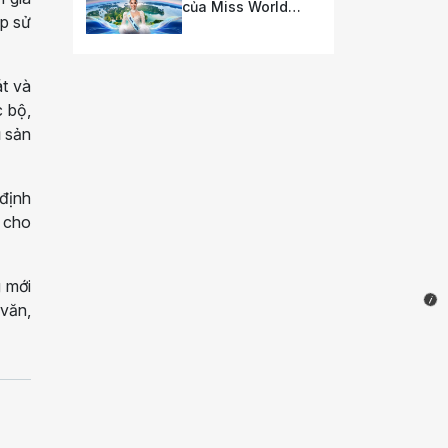
của Miss World
ệp sử
2026
t và
c bộ,
ụ sản
 định
p cho
i
g mới
 văn,