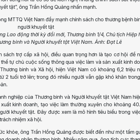
uyết tật”, ông Trần Hồng Quảng nhấn mạnh.
 Lao động thời kỳ đổi mới, Thương binh 1/4, Chủ tịch Hiệp 
ơng binh và Người khuyết tật Việt Nam. Ảnh: Đạt Lê
 sách trợ cấp xã hội, điều quan trọng hơn là tạo cơ hội để 
 thể tự chủ cuộc sống thông qua việc làm và sản xuất kinh d
Thương binh và Xã hội, hiện Việt Nam có khoảng 6,2 triệu n
ừ 2 tuổi trở lên; trong đó nhiều người vẫn gặp khó khăn trong
bản.
anh nghiệp của Thương binh và Người khuyết tật Việt Nam hi
 xuất kinh doanh, tạo việc làm thường xuyên cho khoảng 40
gười khuyết tật. Đây được xem là mô hình tiêu biểu trong việ
 trách nhiệm xã hội.
 sức khỏe, ông Trần Hồng Quảng được biết đến như một tấm g
ng doanh nhân thương binh. Nhiều năm qua, ông tích cực tha