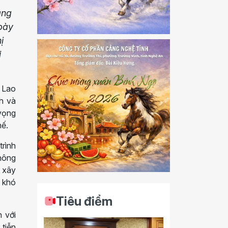
ảng
bày
ị
i
g Lao
h và
vọng
hế.
rình
Thông
ợ xây
 khó
Tiêu điểm
n với
 tiễn