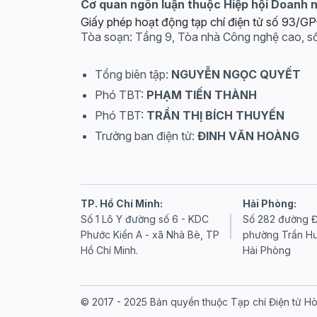
Cơ quan ngôn luận thuộc Hiệp hội Doanh 
Giấy phép hoạt động tạp chí điện tử số 93/
Tòa soạn: Tầng 9, Tòa nhà Công nghệ cao, s
Tổng biên tập:
NGUYỄN NGỌC QUYẾT
Phó TBT:
PHẠM TIẾN THÀNH
Phó TBT:
TRẦN THỊ BÍCH THUYẾN
Trưởng ban điện tử:
ĐINH VĂN HOÀNG
TP. Hồ Chí Minh:
Hải Phòng:
Số 1 Lô Y đường số 6 - KDC
Số 282 đường Đ
Phước Kiển A - xã Nhà Bè, TP
phường Trần H
Hồ Chí Minh.
Hải Phòng
© 2017 - 2025 Bản quyền thuộc Tạp chí Điện tử H