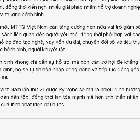
 đồng thời kiến nghị nhiều giải pháp nhằm hỗ trợ doanh nghi
và thương bệnh binh.
 mới, MTTQ Việt Nam cần tăng cường hơn nữa vai trò giám sá
h sách liên quan đến người yếu thế; đồng thời phối hợp với cá
ỗ trợ đào tạo nghề, vay vốn ưu đãi, chuyển đổi số và tiêu th
bệnh binh, người khuyết tật.
h binh không chỉ cần sự hỗ trợ, mà còn cần cơ hội để khẳng
 ổn định, họ sẽ tự tin hòa nhập cộng đồng và tiếp tục đóng gó
 sẻ.
Việt Nam lần thứ XI được kỳ vọng sẽ mở ra nhiều định hướn
oàn dân tộc, đồng thời lan tỏa mạnh mẽ hơn tinh thần nhân
 quá trình phát triển đất nước.