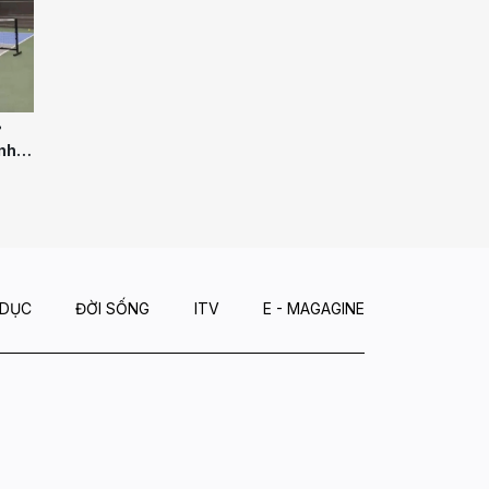
ử
nh
 DỤC
ĐỜI SỐNG
ITV
E - MAGAGINE