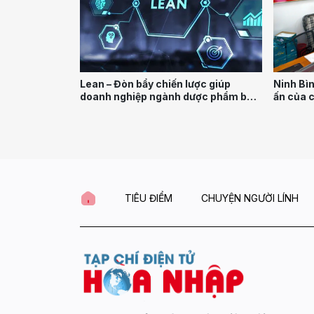
Ninh Bì
Lean – Đòn bẩy chiến lược giúp
ấn của 
doanh nghiệp ngành dược phẩm bứt
phá năng suất và hiệu quả
TIÊU ĐIỂM
CHUYỆN NGƯỜI LÍNH