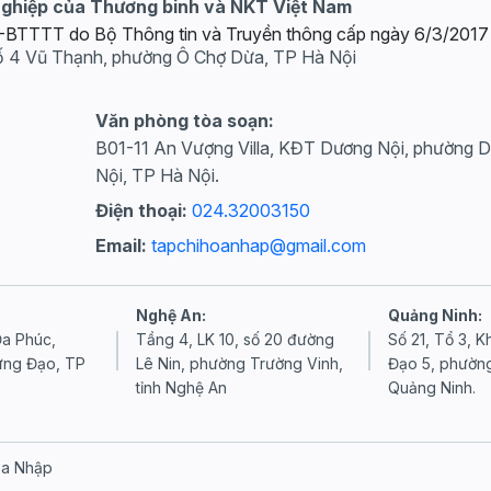
nghiệp của Thương binh và NKT Việt Nam
GP-BTTTT do Bộ Thông tin và Truyền thông cấp ngày 6/3/2017
ố 4 Vũ Thạnh, phường Ô Chợ Dừa, TP Hà Nội
Văn phòng tòa soạn:
B01-11 An Vượng Villa, KĐT Dương Nội, phường 
Nội, TP Hà Nội.
Điện thoại:
024.32003150
Email:
tapchihoanhap@gmail.com
Nghệ An:
Quảng Ninh:
a Phúc,
Tầng 4, LK 10, số 20 đường
Số 21, Tổ 3, 
ưng Đạo, TP
Lê Nin, phường Trường Vinh,
Đạo 5, phường
tỉnh Nghệ An
Quảng Ninh.
òa Nhập