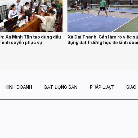
nh: Xã Minh Tân tạo dựng dấu
Xã Đại Thanh: Cần làm rõ việc s
chính quyền phục vụ
dụng đất trường học để kinh doa
tại Trường THCS Đỗ Ngọc Du
KINH DOANH
BẤT ĐỘNG SẢN
PHÁP LUẬT
GIÁO