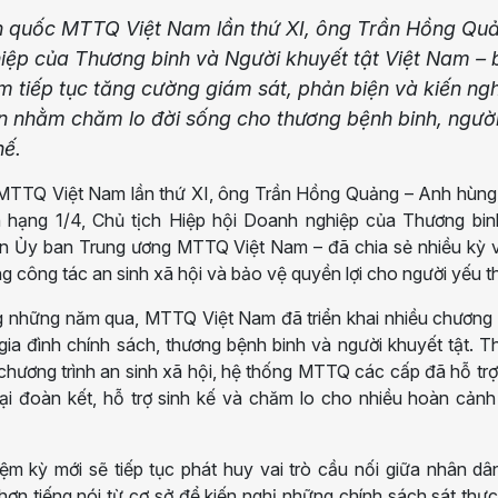
àn quốc MTTQ Việt Nam lần thứ XI, ông Trần Hồng Qu
hiệp của Thương binh và Người khuyết tật Việt Nam – 
iếp tục tăng cường giám sát, phản biện và kiến ngh
hơn nhằm chăm lo đời sống cho thương bệnh binh, ngườ
hế.
c MTTQ Việt Nam lần thứ XI, ông Trần Hồng Quảng – Anh hùn
nh hạng 1/4, Chủ tịch Hiệp hội Doanh nghiệp của Thương bin
iên Ủy ban Trung ương MTTQ Việt Nam – đã chia sẻ nhiều kỳ 
g công tác an sinh xã hội và bảo vệ quyền lợi cho người yếu t
 những năm qua, MTTQ Việt Nam đã triển khai nhiều chương t
 gia đình chính sách, thương bệnh binh và người khuyết tật. 
chương trình an sinh xã hội, hệ thống MTTQ các cấp đã hỗ tr
i đoàn kết, hỗ trợ sinh kế và chăm lo cho nhiều hoàn cảnh
 kỳ mới sẽ tiếp tục phát huy vai trò cầu nối giữa nhân dâ
ơn tiếng nói từ cơ sở để kiến nghị những chính sách sát thực