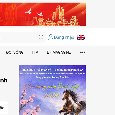
Đăng nhập
ĐỜI SỐNG
ITV
E - MAGAGINE
ính
ắc