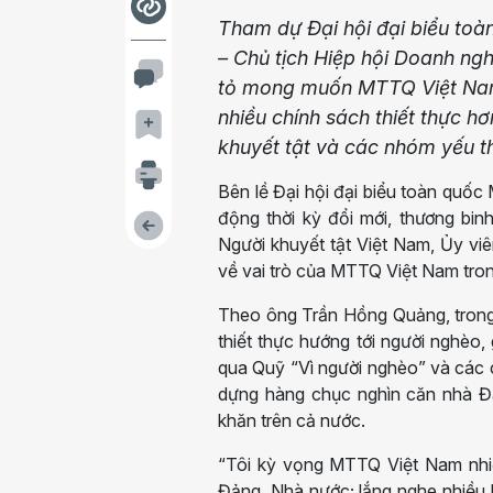
Tham dự Đại hội đại biểu to
– Chủ tịch Hiệp hội Doanh ng
tỏ mong muốn MTTQ Việt Nam t
nhiều chính sách thiết thực 
khuyết tật và các nhóm yếu t
Bên lề Đại hội đại biểu toàn quố
động thời kỳ đổi mới, thương bi
Người khuyết tật Việt Nam, Ủy v
về vai trò của MTTQ Việt Nam tron
Theo ông Trần Hồng Quảng, trong
thiết thực hướng tới người nghèo,
qua Quỹ “Vì người nghèo” và các 
dựng hàng chục nghìn căn nhà Đạ
khăn trên cả nước.
“Tôi kỳ vọng MTTQ Việt Nam nhiệm
Đảng, Nhà nước; lắng nghe nhiều h