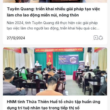
Tuyên Quang: triển khai nhiều giải pháp tạo việc
làm cho lao động miền núi, nông thôn
Năm 2024, tỉnh Tuyên Quang đã thực hiện các giải pháp
tạo việc làm cho người lao động, triển khai hiệu quả các
chính sách về lao động, việc làm và xuất khẩu lao động của
27/12/2024
Trung ương, của tỉnh tới người lao động, giúp họ tiếp cận
với thị trường lao động, chọn được việc làm phù hợp để
nâng cao thu nhập vươn lên thoát nghèo.
HNM tỉnh Thừa Thiên Huế tổ chức tập huấn ứng
dụng trí tuệ nhân tạo trong tiếp thị số