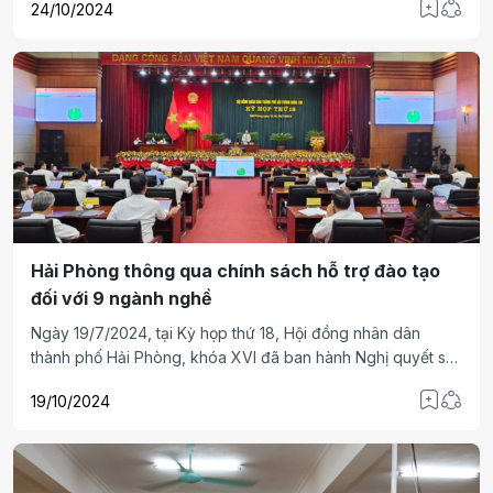
24/10/2024
công Hoa Vải tái chế & Khâu Chần Bông cho người khuyết
tật (NKT) trên địa bàn.
Hải Phòng thông qua chính sách hỗ trợ đào tạo
đối với 9 ngành nghề
Ngày 19/7/2024, tại Kỳ họp thứ 18, Hội đồng nhân dân
thành phố Hải Phòng, khóa XVI đã ban hành Nghị quyết số
03/2024/NQ-HĐND quy định “chính sách hỗ trợ đào tạo một
19/10/2024
số nghề trên địa bàn giai đoạn 2024 - 2030” đối với 9
ngành nghề cụ thể.