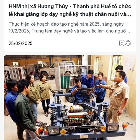
HNM thị xã Hương Thủy - Thành phố Huế tổ chức
lễ khai giảng lớp dạy nghề kỹ thuật chăn nuôi và
phòng bệnh cho gia cầm
Thực hiện kế hoạch đào tạo nghề năm 2025, sáng ngày
19/2/2025, Trung tâm dạy nghề và tạo việc làm cho người
mù trực thuộc HNM (Hội Người mù) thành phố Huế tổ chức
25/02/2025
lễ khai giảng lớp dạy nghề kỹ thuật chăn nuôi và phòng
bệnh cho gia cầm cho 17 hội viên và NKT khác tham gia.