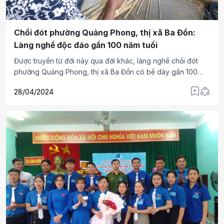
Chổi đót phường Quảng Phong, thị xã Ba Đồn:
Làng nghề độc đáo gần 100 năm tuổi
Được truyền từ đời này qua đời khác, làng nghề chổi đót
phường Quảng Phong, thị xã Ba Đồn có bề dày gần 100
năm qua đang từng bước lớn mạnh bởi những bàn tay ngày
28/04/2024
đêm gìn giữ nét đẹp truyền thống.