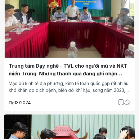
Trung tâm Dạy nghề - TVL cho người mù và NKT
miền Trung: Những thành quả đáng ghi nhận
trong năm 2023
Mặc dù kinh tế địa phương, kinh tế toàn quốc gặp rất nhiều
khó khăn do dịch bệnh, biến đổi khí hậu, song năm 2023,
Trung tâm Dạy nghề và tạo việc làm (TVL) cho người mù và
11/03/2024
người khuyết tật (NKT) miền Trung (sau đây gọi tắt là Trung
tâm) vẫn phấn đấu hoàn thành tốt kế hoạch đã đề ra, tạo
bước đệm cho năm 2024 phát triển vững mạnh.