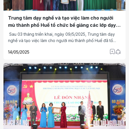
Trung tâm dạy nghề và tạo việc làm cho người
mù thành phố Huế tổ chức bế giảng các lớp dạy
nghề kỹ thuật chăn nuôi và phòng bệnh cho gia
​ Sau 03 tháng triển khai, ngày 09/5/2025, Trung tâm dạy
cầm
nghề và tạo việc làm cho người mù thành phố Huế đã tổ
chức lễ bế giảng 02 lớp dạy nghề kỹ thuật chăn nuôi và
14/05/2025
phòng bệnh cho gia cầm tổ chức tại huyện hội Quảng Điền
và thị hội Hương Thủy.