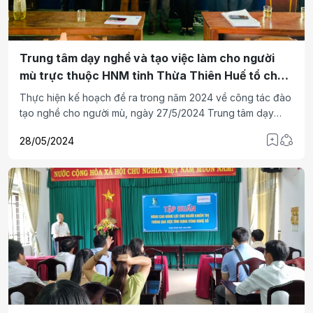
Trung tâm dạy nghề và tạo việc làm cho người
mù trực thuộc HNM tỉnh Thừa Thiên Huế tổ chức
bế giảng các lớp dạy nghề năm 2024
Thực hiện kế hoạch đề ra trong năm 2024 về công tác đào
tạo nghề cho người mù, ngày 27/5/2024 Trung tâm dạy
nghề và tạo việc làm cho người mù trực thuộc Hội người mù
28/05/2024
(HNM) tỉnh Thừa Thiên Huế đã tổ chức lễ bế giảng lớp dạy
nghề kỹ thuật chăn nuôi và phòng bệnh cho gia cầm cho
hội viên hội người mù thị xã Hương Thủy.