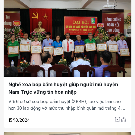
Nghề xoa bóp bấm huyệt giúp người mù huyện
Nam Trực vững tin hòa nhập
Với 6 cơ sở xoa bóp bấm huyệt (XBBH), tạo việc làm cho
hơn 30 lao động với mức thu nhập bình quân mỗi tháng 4,5
triệu đồng/người, riêng những hội viên có sức khỏe, kỹ
15/10/2024
thuật cao tại cơ sở XBBH số 195 Quán Chiền, TL490C, xã
Nam Dương đạt mức thu nhập mỗi tháng 9 triệu đồng/người,
Hội Người mù huyện Nam Trực, tỉnh Nam Định đang tự tin,