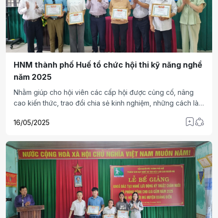
HNM thành phố Huế tổ chức hội thi kỹ năng nghề
năm 2025
Nhằm giúp cho hội viên các cấp hội được củng cố, nâng
cao kiến thức, trao đổi chia sẻ kinh nghiệm, những cách làm
hay qua đó tăng thu nhập để cải thiện cuộc sống, hòa nhập
16/05/2025
với xu thế phát triển chung của xã hội, ngày 09,10, 12 &
13/5/2025, Hội người mù (HNM) thành phố Huế đã tổ chức
hội thi kỹ năng nghề năm 2025.