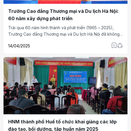
Trường Cao đẳng Thương mại và Du lịch Hà Nội:
60 năm xây dựng phát triển
Trải qua 60 năm hình thành và phát triển (1965 – 2025),
Trường Cao đẳng Thương mại và Du lịch Hà Nội đã không
ngừng đổi mới, hội nhập, trở thành một trong những cơ sở
14/04/2025
giáo dục nghề nghiệp uy tín.
HNM thành phố Huế tổ chức khai giảng các lớp
đào tạo, bồi dưỡng, tập huấn năm 2025