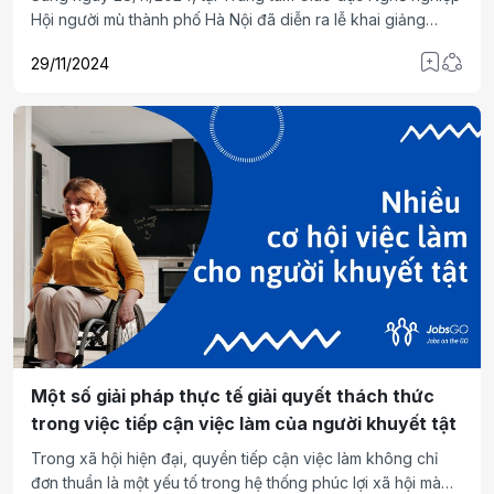
Hội người mù thành phố Hà Nội đã diễn ra lễ khai giảng
khóa đào tạo thương mại điện tử dành cho thanh niên
29/11/2024
khiếm thị. Đây là một sự kiện quan trọng nằm trong khuôn
khổ dự án “Dạy nghề và Cải thiện môi trường làm việc hòa
nhập cho thanh thiếu niên khuyết tật (TVET)” do Quỹ
Liliane Fonds (Hà Lan) tài trợ. Khóa học hứa hẹn mang đến
cơ hội việc làm mới, giúp thanh niên khiếm thị phát triển kỹ
năng kinh doanh trực tuyến và hòa nhập sâu hơn vào nền
kinh tế số.
Một số giải pháp thực tế giải quyết thách thức
trong việc tiếp cận việc làm của người khuyết tật
Trong xã hội hiện đại, quyền tiếp cận việc làm không chỉ
đơn thuần là một yếu tố trong hệ thống phúc lợi xã hội mà