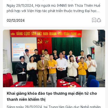
Ngày 29/11/2024, Hội người mù (HNM) tỉnh Thừa Thiên Huế
phối hợp với Viện Hợp tác phát triển thuộc trường Đại học
Phú Xuân tổ chức lớp tập huấn thứ nhất về nội dung ứng
02/12/2024
dụng trí tuệ nhân tạo trong tiếp thị số cho 30 cán bộ, hội
viên, học sinh, sinh viên hiện đang công tác, sinh hoạt và
học tập tại các cấp hội.
Khai giảng khóa đào tạo thương mại điện tử cho
thanh niên khiếm thị
Sáng ngày 28/11/2024, tại Trung tâm Giáo dục Nghề nghiệp