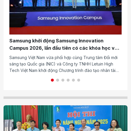
H
Samsung khởi động Samsung Innovation
k
Campus 2026, lần đầu tiên có các khóa học về
bán dẫn
Th
Samsung Việt Nam vừa phối hợp cùng Trung tâm Đổi mới
hộ
sáng tạo Quốc gia (NIC) và Công ty TNHH Letuin High
đầ
Tech Việt Nam khởi động Chương trình đào tạo nhân tài
mù
công nghệ Samsung Innovation Campus (SIC) năm 2026
th