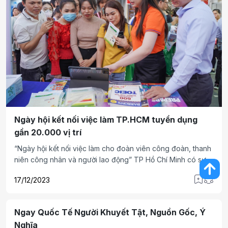
Ngày hội kết nối việc làm TP.HCM tuyển dụng
gần 20.000 vị trí
“Ngày hội kết nối việc làm cho đoàn viên công đoàn, thanh
niên công nhân và người lao động” TP Hồ Chí Minh có sự
tham gia của 92 doanh nghiệp, đơn vị kinh doanh với nhu
17/12/2023
cầu tuyển dụng hơn 19,600 vị trí.
Ngay Quốc Tế Người Khuyết Tật, Nguồn Gốc, Ý
Nghĩa