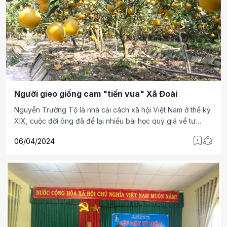
Người gieo giống cam "tiến vua" Xã Đoài
Nguyễn Trường Tộ là nhà cải cách xã hội Việt Nam ở thế kỷ
XIX, cuộc đời ông đã để lại nhiều bài học quý giá về tư
tưởng canh tân đất nước, thể hiện những đóng góp to lớn
06/04/2024
đối với nhân dân và đất nước.