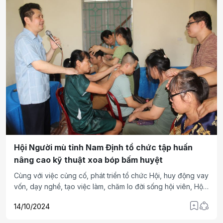
gắn bó với nghề, nỗ lực vươn lên hòa nhập cộng đồng.
Hội Người mù tỉnh Nam Định tổ chức tập huấn
nâng cao kỹ thuật xoa bóp bấm huyệt
Cùng với việc củng cố, phát triển tổ chức Hội, huy động vay
vốn, dạy nghề, tạo việc làm, chăm lo đời sống hội viên, Hội
Người mù tỉnh Nam Định còn mở các lớp tập huấn, học tập,
14/10/2024
nâng cao tay nghề xoa bóp bấm huyệt (XBBH) nhằm đáp
ứng nhu cầu ngày càng tăng của người dân địa phương.