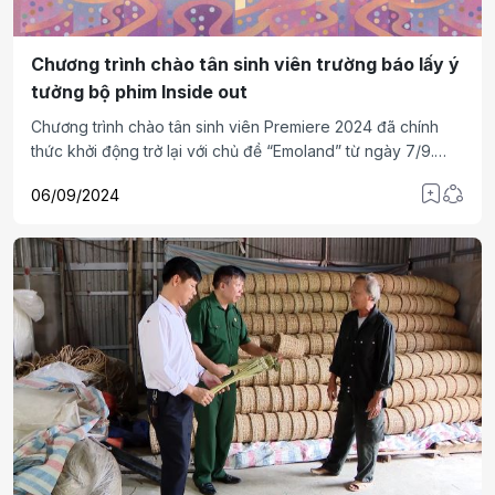
Chương trình chào tân sinh viên trường báo lấy ý
tưởng bộ phim Inside out
Chương trình chào tân sinh viên Premiere 2024 đã chính
thức khởi động trở lại với chủ đề “Emoland” từ ngày 7/9.
Chương trình trở thành một trong những sự kiện không thể
06/09/2024
bỏ lỡ tại trường báo, hứa hẹn đem đến nhiều bất ngờ và thú
vị tới các bạn tân sinh khoá 44.