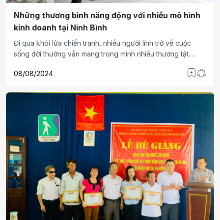
Những thương binh năng động với nhiều mô hình
kinh doanh tại Ninh Bình
Đi qua khói lửa chiến tranh, nhiều người lính trở về cuộc
sống đời thường vẫn mang trong mình nhiều thương tật.
Vượt qua những mất mát, họ càng phát huy hơn nữa phẩm
08/08/2024
chất Bộ đội Cụ Hồ, năng động phát triển kinh tế, góp phần
xây dựng quê hương ngày thêm đổi mới.