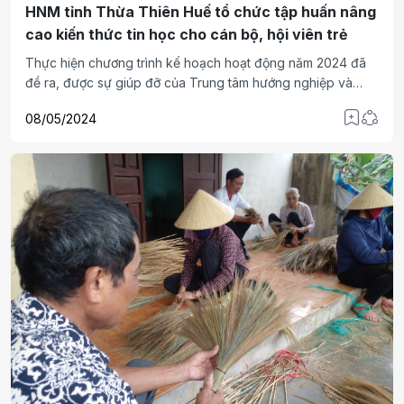
HNM tỉnh Thừa Thiên Huế tổ chức tập huấn nâng
cao kiến thức tin học cho cán bộ, hội viên trẻ
Thực hiện chương trình kế hoạch hoạt động năm 2024 đã
đề ra, được sự giúp đỡ của Trung tâm hướng nghiệp và
công nghệ trợ giúp vì người mù Sao Mai, sáng ngày
08/05/2024
6/5/2024, Trung tâm dạy nghề và tạo việc làm cho người
mù trực thuộc HNM tỉnh Thừa Thiên Huế đã tổ chức khóa
tập huấn cập nhật và nâng cao kiến thức tin học cho 15 cán
bộ, hội viên trẻ trên địa bàn.