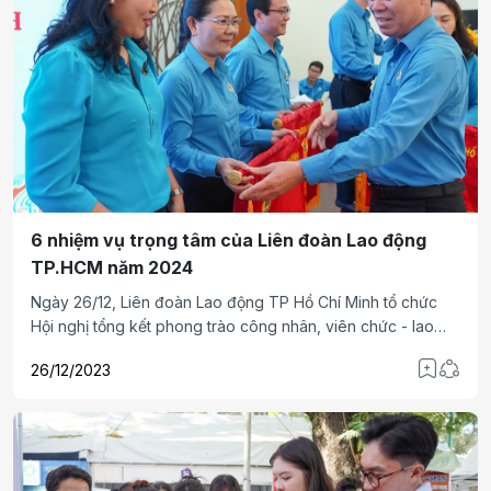
6 nhiệm vụ trọng tâm của Liên đoàn Lao động
TP.HCM năm 2024
Ngày 26/12, Liên đoàn Lao động TP Hồ Chí Minh tổ chức
Hội nghị tổng kết phong trào công nhân, viên chức - lao
động năm 2023 và hoạt động Công đoàn Thành phố năm
26/12/2023
2024.