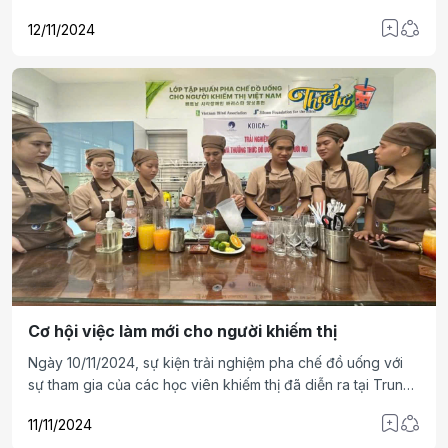
còn là biểu hiện cốt lõi của sự công bằng và bình đẳng xã
12/11/2024
hội, nhất là đối với các nhóm yếu thế như người khuyết tật
(NKT).
Cơ hội việc làm mới cho người khiếm thị
Ngày 10/11/2024, sự kiện trải nghiệm pha chế đồ uống với
sự tham gia của các học viên khiếm thị đã diễn ra tại Trung
tâm Đào tạo Cán bộ Phục hồi chức năng cho người mù, tạo
11/11/2024
dấu ấn quan trọng trong nỗ lực thúc đẩy bình đẳng nghề