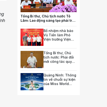
ng
Tổng Bí thư, Chủ tịch nước Tô
inh
Lâm: Lao động sáng tạo phải trở
thành nguồn lực quan trọng nhất
của quốc gia trong tương lai
Bổ nhiệm nhà báo
Vũ Tiến làm Phó
Viện trưởng Viện
Nghiên cứu pháp
luật và chính sách
doanh nghiệp
Tổng Bí thư, Chủ
tịch nước: Phải đổi
mới công tác quy
hoạch và tổ chức
phát triển hạ tầng
Quảng Ninh: Thông
tin về chuỗi sự kiện
của Miss World
2026