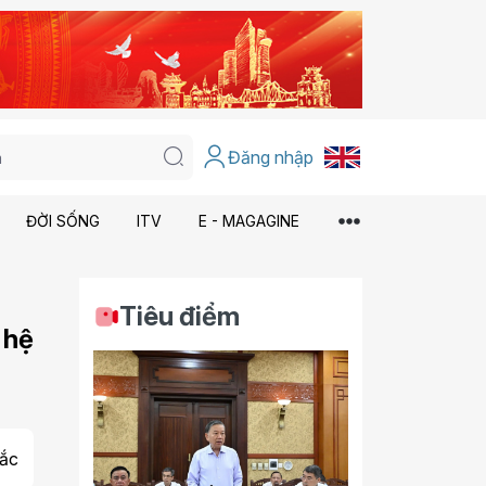
Đăng nhập
ĐỜI SỐNG
ITV
E - MAGAGINE
Tiêu điểm
 hệ
ắc