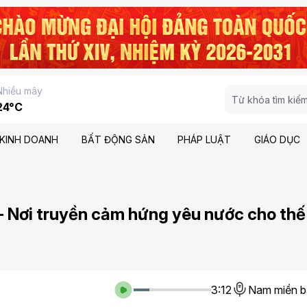
Nhiều mây
24°C
KINH DOANH
BẤT ĐỘNG SẢN
PHÁP LUẬT
GIÁO DỤC
- Nơi truyền cảm hứng yêu nước cho thế
3:12
Nam miền b