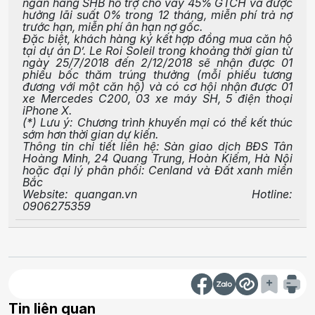
ngân hàng SHB hỗ trợ cho vay 45% GTCH và được
hưởng lãi suất 0% trong 12 tháng, miễn phí trả nợ
trước hạn, miễn phí ân hạn nợ gốc.
Đặc biệt, khách hàng ký kết hợp đồng mua căn hộ
tại dự án D’. Le Roi Soleil trong khoảng thời gian từ
ngày 25/7/2018 đến 2/12/2018 sẽ nhận được 01
phiếu bốc thăm trúng thưởng (mỗi phiếu tương
đương với một căn hộ) và có cơ hội nhận được 01
xe Mercedes C200, 03 xe máy SH, 5 điện thoại
iPhone X.
(*) Lưu ý: Chương trình khuyến mại có thể kết thúc
sớm hơn thời gian dự kiến.
Thông tin chi tiết liên hệ: Sàn giao dịch BĐS Tân
Hoàng Minh, 24 Quang Trung, Hoàn Kiếm, Hà Nội
hoặc đại lý phân phối: Cenland và Đất xanh miền
Bắc
Website: quangan.vn Hotline:
0906275359
Tin liên quan