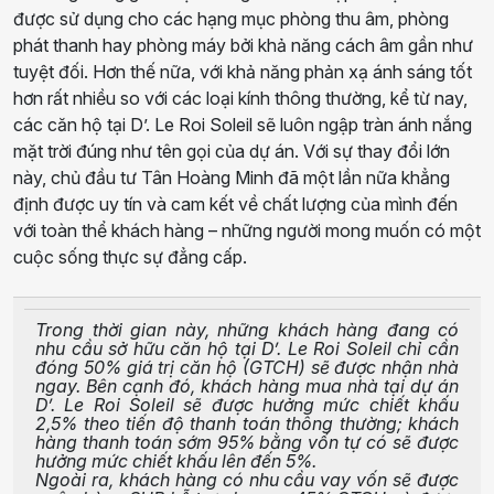
được sử dụng cho các hạng mục phòng thu âm, phòng
phát thanh hay phòng máy bởi khả năng cách âm gần như
tuyệt đối. Hơn thế nữa, với khả năng phản xạ ánh sáng tốt
hơn rất nhiều so với các loại kính thông thường, kể từ nay,
các căn hộ tại D’. Le Roi Soleil sẽ luôn ngập tràn ánh nắng
mặt trời đúng như tên gọi của dự án. Với sự thay đổi lớn
này, chủ đầu tư Tân Hoàng Minh đã một lần nữa khẳng
định được uy tín và cam kết về chất lượng của mình đến
với toàn thể khách hàng – những người mong muốn có một
cuộc sống thực sự đẳng cấp.
Trong thời gian này, những khách hàng đang có
nhu cầu sở hữu căn hộ tại D’. Le Roi Soleil chỉ cần
đóng 50% giá trị căn hộ (GTCH) sẽ được nhận nhà
ngay. Bên cạnh đó, khách hàng mua nhà tại dự án
D’. Le Roi Soleil sẽ được hưởng mức chiết khấu
2,5% theo tiến độ thanh toán thông thường; khách
hàng thanh toán sớm 95% bằng vốn tự có sẽ được
hưởng mức chiết khấu lên đến 5%.
Ngoài ra, khách hàng có nhu cầu vay vốn sẽ được