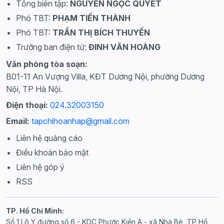
Tổng biên tập:
NGUYỄN NGỌC QUYẾT
Phó TBT:
PHẠM TIẾN THÀNH
Phó TBT:
TRẦN THỊ BÍCH THUYẾN
Trưởng ban điện tử:
ĐINH VĂN HOÀNG
Văn phòng tòa soạn:
B01-11 An Vượng Villa, KĐT Dương Nội, phường Dương
Nội, TP Hà Nội.
Điện thoại:
024.32003150
Email:
tapchihoanhap@gmail.com
Liên hệ quảng cáo
Điều khoản bảo mật
Liên hệ góp ý
RSS
TP. Hồ Chí Minh:
Số 1 Lô Y đường số 6 - KDC Phước Kiển A - xã Nhà Bè, TP Hồ