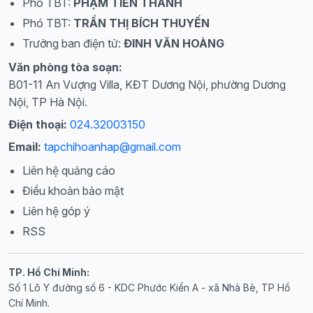
Phó TBT:
PHẠM TIẾN THÀNH
Phó TBT:
TRẦN THỊ BÍCH THUYẾN
Trưởng ban điện tử:
ĐINH VĂN HOÀNG
Văn phòng tòa soạn:
B01-11 An Vượng Villa, KĐT Dương Nội, phường Dương
Nội, TP Hà Nội.
Điện thoại:
024.32003150
Email:
tapchihoanhap@gmail.com
Liên hệ quảng cáo
Điều khoản bảo mật
Liên hệ góp ý
RSS
TP. Hồ Chí Minh:
Số 1 Lô Y đường số 6 - KDC Phước Kiển A - xã Nhà Bè, TP Hồ
Chí Minh.