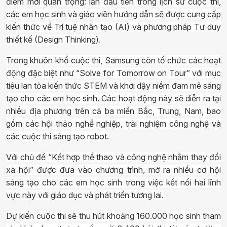
điểm mới quan trọng: lần đầu tiên trong lịch sử cuộc thi,
các em học sinh và giáo viên hướng dẫn sẽ được cung cấp
kiến thức về Trí tuệ nhân tạo (AI) và phương pháp Tư duy
thiết kế (Design Thinking).
Trong khuôn khổ cuộc thi, Samsung còn tổ chức các hoạt
động đặc biệt như “Solve for Tomorrow on Tour” với mục
tiêu lan tỏa kiến thức STEM và khơi dậy niềm đam mê sáng
tạo cho các em học sinh. Các hoạt động này sẽ diễn ra tại
nhiều địa phương trên cả ba miền Bắc, Trung, Nam, bao
gồm các hội thảo nghề nghiệp, trải nghiệm công nghệ và
các cuộc thi sáng tạo robot.
Với chủ đề “Kết hợp thể thao và công nghệ nhằm thay đổi
xã hội” được đưa vào chương trình, mở ra nhiều cơ hội
sáng tạo cho các em học sinh trong việc kết nối hai lĩnh
vực này với giáo dục và phát triển tương lai.
Dự kiến cuộc thi sẽ thu hút khoảng 160.000 học sinh tham