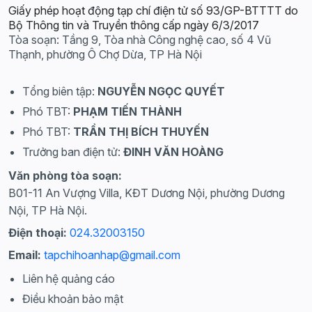
Giấy phép hoạt động tạp chí điện tử số 93/GP-BTTTT do
Bộ Thông tin và Truyền thông cấp ngày 6/3/2017
Tòa soạn: Tầng 9, Tòa nhà Công nghệ cao, số 4 Vũ
Thạnh, phường Ô Chợ Dừa, TP Hà Nội
Tổng biên tập:
NGUYỄN NGỌC QUYẾT
Phó TBT:
PHẠM TIẾN THÀNH
Phó TBT:
TRẦN THỊ BÍCH THUYẾN
Trưởng ban điện tử:
ĐINH VĂN HOÀNG
Văn phòng tòa soạn:
B01-11 An Vượng Villa, KĐT Dương Nội, phường Dương
Nội, TP Hà Nội.
Điện thoại:
024.32003150
Email:
tapchihoanhap@gmail.com
Liên hệ quảng cáo
Điều khoản bảo mật