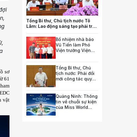
đợi
n,
Tổng Bí thư, Chủ tịch nước Tô
ng
Lâm: Lao động sáng tạo phải trở
thành nguồn lực quan trọng nhất
của quốc gia trong tương lai
Bổ nhiệm nhà báo
ử,
Vũ Tiến làm Phó
ủa
Viện trưởng Viện
Nghiên cứu pháp
luật và chính sách
doanh nghiệp
Tổng Bí thư, Chủ
ồ sơ 
tịch nước: Phải đổi
ừ 61 
mới công tác quy
hoạch và tổ chức
tham 
phát triển hạ tầng
VEDC 
Quảng Ninh: Thông
 vật 
tin về chuỗi sự kiện
của Miss World
2026