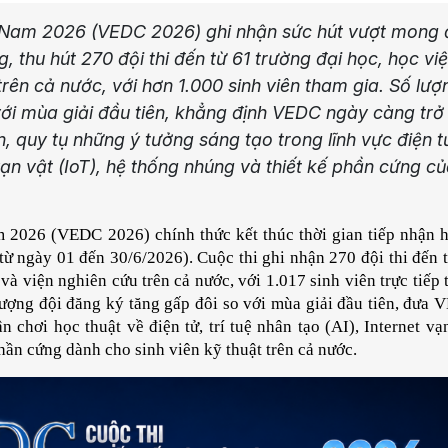
ệt Nam 2026 (VEDC 2026) ghi nhận sức hút vượt mong 
 thu hút 270 đội thi đến từ 61 trường đại học, học việ
rên cả nước, với hơn 1.000 sinh viên tham gia. Số lượ
với mùa giải đầu tiên, khẳng định VEDC ngày càng trở
n, quy tụ những ý tưởng sáng tạo trong lĩnh vực điện t
t vạn vật (IoT), hệ thống nhúng và thiết kế phần cứng c
m 2026 (VEDC 2026) chính thức kết thúc thời gian tiếp nhận h
ừ ngày 01 đến 30/6/2026). Cuộc thi ghi nhận 270 đội thi đến t
và viện nghiên cứu trên cả nước, với 1.017 sinh viên trực tiếp 
lượng đội đăng ký tăng gấp đôi so với mùa giải đầu tiên, đưa 
 chơi học thuật về điện tử, trí tuệ nhân tạo (AI), Internet vạn
hần cứng dành cho sinh viên kỹ thuật trên cả nước.