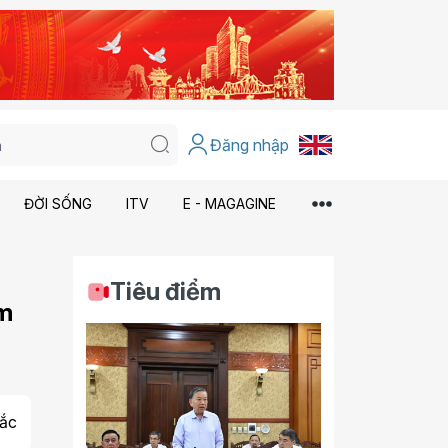
Đăng nhập
ĐỜI SỐNG
ITV
E - MAGAGINE
Tiêu điểm
am
ắc