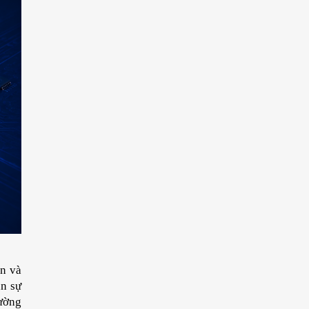
n và 
n sự 
ường 