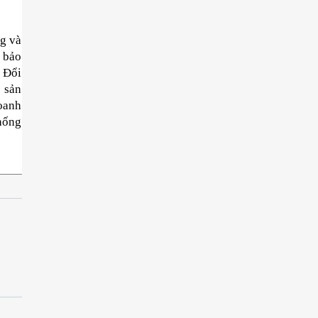
g và 
 bảo 
Đổi 
 sản 
oanh 
hống 