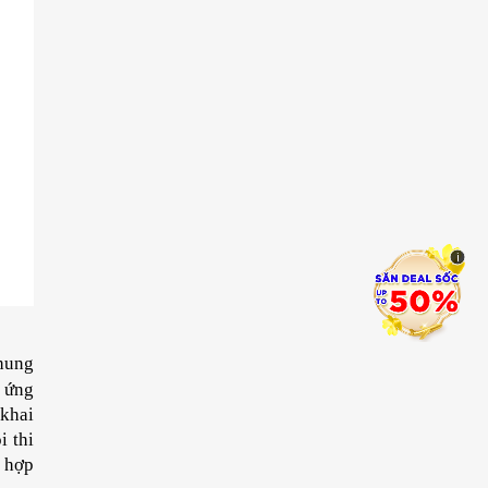
i
hung 
 ứng 
khai 
 thi 
 hợp 