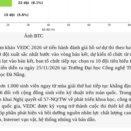
Ảnh BTC
iám khảo VEDC 2026 sẽ tiến hành đánh giá hồ sơ dự thi theo ba
 đội xuất sắc nhất bước vào vòng bán kết, dự kiến tổ chức từ 
lọt vào bán kết, ban tổ chức tiếp tục chọn ra 10 đội tiêu biểu 
kiến diễn ra ngày 25/11/2026 tại Trường Đại học Công nghệ T
học Đà Nẵng.
hơn 1.000 sinh viên ngay từ mùa giải thứ hai tiếp tục khẳng địn
 đối với cộng đồng sinh viên kỹ thuật trên toàn quốc. Trong
 khai Nghị quyết số 57-NQ/TW về phát triển khoa học, công n
 quốc gia, VEDC được kỳ vọng trở thành cuộc thi thiết kế điệ
óp phần phát hiện và bồi dưỡng nguồn nhân lực chất lượng cao
ạo, Internet vạn vật, hệ thống nhúng và bán dẫn.