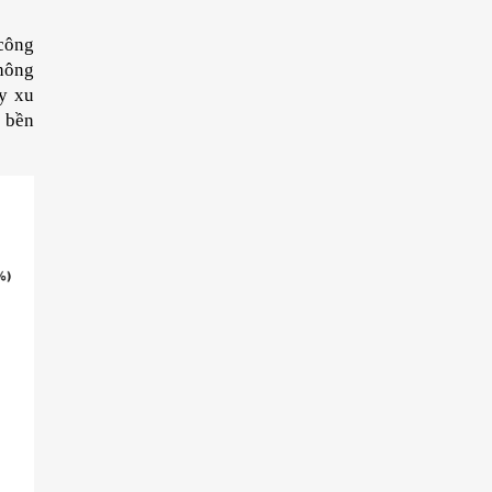
công 
hông 
 xu 
 bền 