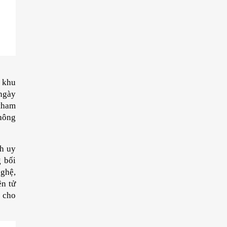
 khu 
ngày 
tham 
hông 
h uy 
 bối 
ghệ, 
n tử 
 cho 