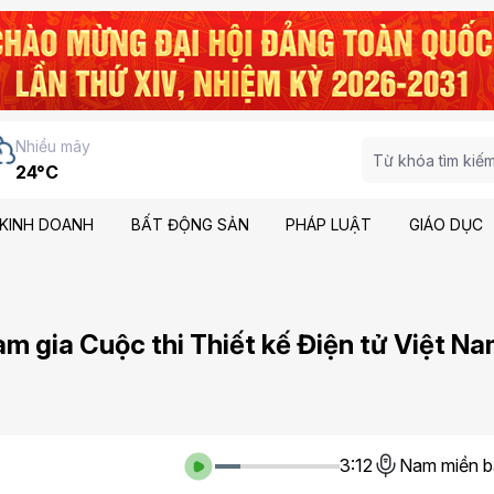
Nhiều mây
24°C
KINH DOANH
BẤT ĐỘNG SẢN
PHÁP LUẬT
GIÁO DỤC
am gia Cuộc thi Thiết kế Điện tử Việt N
3:12
Nam miền b