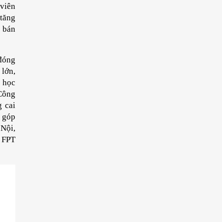
viên 
tăng 
 bán 
đóng 
lớn, 
 học 
Công 
 cai 
 góp 
Nội, 
 FPT 