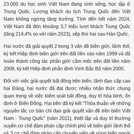
23.000 du học sinh Việt Nam đang sinh sống, học tập ở
Trung Quốc. Lượng khách du lịch Trung Quốc đến Việt
Nam không ngừng tăng trưởng. Tính đến hết năm 2024,
Việt Nam đã đón khoảng 3,7 triệu lượt khách Trung Quốc
(tăng 214,4% so với năm 2023), xếp thứ hai sau Hàn Quốc.
Hai nước đã giải quyết 2 trong 3 vấn đề biên giới, lãnh thổ,
ký kết Hiệp định biên giới trên đất liền vào năm 1999 và đã
hoàn thành công tác phân giới cắm mốc trên đất liền năm
2008, ký kết Hiệp định phân định Vịnh Bắc Bộ năm 2000.
Đối với việc giải quyết bất đồng trên biển, lãnh đạo cấp cao
hai Ðảng, hai nước đã đạt được nhiều nhận thức chung
quan trọng về việc kiểm soát bất đồng, duy trì hòa bình, ổn
định ở Biển Ðông. Hai bên đã ký kết “Thỏa thuận về những
nguyên tắc cơ bản chỉ đạo giải quyết vấn đề trên biển Việt
Nam - Trung Quốc” (năm 2011), thiết lập và duy trì thường
xuyên cơ chế đàm phán cấp chính phủ về biên giới lãnh thổ
và 3 cơ chế đàm phán cấp chuyên viên về vùng biển ngoài