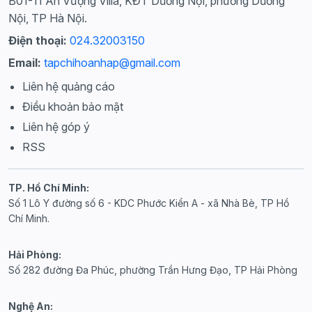
B01-11 An Vượng Villa, KĐT Dương Nội, phường Dương
Nội, TP Hà Nội.
Điện thoại:
024.32003150
Email:
tapchihoanhap@gmail.com
Liên hệ quảng cáo
Điều khoản bảo mật
Liên hệ góp ý
RSS
TP. Hồ Chí Minh:
Số 1 Lô Y đường số 6 - KDC Phước Kiển A - xã Nhà Bè, TP Hồ
Chí Minh.
Hải Phòng:
Số 282 đường Đa Phúc, phường Trần Hưng Đạo, TP Hải Phòng
Nghệ An: