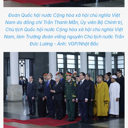
Đoàn Quốc hội nước Cộng hòa xã hội chủ nghĩa Việt
Nam do đồng chí Trần Thanh Mẫn, Ủy viên Bộ Chính trị,
Chủ tịch Quốc hội nước Cộng hòa xã hội chủ nghĩa Việt
Nam, làm Trưởng đoàn viếng nguyên Chủ tịch nước Trần
Đức Lương - Ảnh: VGP/Nhật Bắc