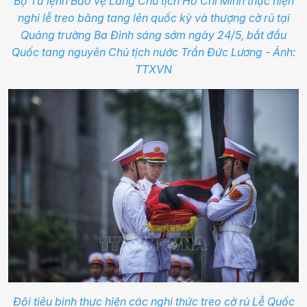
Bộ Tư lệnh Bảo vệ Lăng Chủ tịch Hồ Chí Minh thực hiện
nghi lễ treo băng tang lên quốc kỳ và thượng cờ rủ tại
Quảng trường Ba Đình sáng sớm ngày 24/5, bắt đầu
Quốc tang nguyên Chủ tịch nước Trần Đức Lương - Ảnh:
TTXVN
Đội tiêu binh thực hiện các nghi thức treo cờ rủ Lễ Quốc