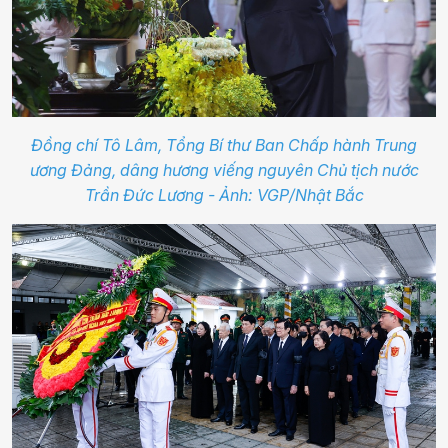
Đồng chí Tô Lâm, Tổng Bí thư Ban Chấp hành Trung
ương Đảng, dâng hương viếng nguyên Chủ tịch nước
Trần Đức Lương - Ảnh: VGP/Nhật Bắc