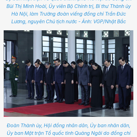
Bùi Thị Minh Hoài, Ủy viên Bộ Chính trị, Bí thư Thành ủy
Hà Nội, làm Trưởng đoàn viếng đồng chí Trần Đức
Lương, nguyên Chủ tịch nước - Ảnh: VGP/Nhật Bắc
Đoàn Thành ủy, Hội đồng nhân dân, Ủy ban nhân dân,
Ủy ban Mặt trận Tổ quốc tỉnh Quảng Ngãi do đồng chí