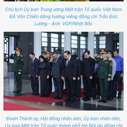
Chủ tịch Ủy ban Trung ương Mặt trận Tổ quốc Việt Nam
Đỗ Văn Chiến dâng hương viếng đồng chí Trần Đức
Lương - Ảnh: VGP/Nhật Bắc
Đoàn Thành ủy, Hội đồng nhân dân, Ủy ban nhân dân,
Ủy ban Mặt trận Tổ quốc thành phố Hà Nội do đồng chí