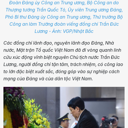
Đoàn Đảng ủy Công an Trung ương, Bộ Công an do
Thượng tướng Trần Quốc Tỏ, Ủy viên Trung ương Đảng,
Phó Bí thư Đảng ủy Công an Trung ương, Thứ trưởng Bộ
Công an làm Trưởng đoàn viếng đồng chí Trần Đức
Lương - Ảnh: VGP/Nhật Bắc
Các đồng chí lãnh đạo, nguyên lãnh đạo Đảng, Nhà
nước, Mặt trận Tổ quốc Việt Nam đã đi vòng quanh linh
cữu xúc động vĩnh biệt nguyên Chủ tịch nước Trần Đức
Lương, người đồng chí tận tâm, trách nhiệm, có công lao
to lớn đặc biệt xuất sắc, đóng góp vào sự nghiệp cách
mạng của Đảng và của dân tộc Việt Nam.