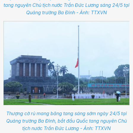
tang nguyên Chủ tịch nước Trần Đức Lương sáng 24/5 tại
Quảng trường Ba Đình - Ảnh: TTXVN
Thượng cờ rủ mang băng tang sáng sớm ngày 24/5 tại
Quảng trường Ba Đình, bắt đầu Quốc tang nguyên Chủ
tịch nước Trần Đức Lương - Ảnh: TTXVN