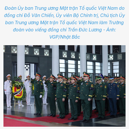
Đoàn Ủy ban Trung ương Mặt trận Tổ quốc Việt Nam do
đồng chí Đỗ Văn Chiến, Ủy viên Bộ Chính trị, Chủ tịch Ủy
ban Trung ương Mặt trận Tổ quốc Việt Nam làm Trưởng
đoàn vào viếng đồng chí Trần Đức Lương - Ảnh:
VGP/Nhật Bắc