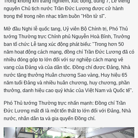
Trong không khí trang nghiêm, xúc động, đúng 7, Lễ viếng
nguyên Chủ tịch nước Trần Đức Lương được cử hành
trọng thể trong nền nhạc trầm buồn "Hồn tử sĩ".
Mở đầu Nghi lễ quốc tang, Uỷ viên Bộ Chính trị, Phó Thủ
tướng Thường trực Chính phủ Nguyễn Hoà Bình, Trưởng
ban tổ chức Lễ tang xúc động phát biểu: "Trong hơn 50
năm hoạt động cách mạng, đồng chí Trần Đức Lương đã có
nhiều đóng góp to lớn đối với sự nghiệp cách mạng vẻ
vang của Đảng và của dân tộc. Đồng chí được Đảng, Nhà
nước tặng thưởng Huân chương Sao vàng, Huy hiệu 65
năm tuổi Đảng và nhiều huân chương, huy chương, phần
thưởng, danh hiệu cao quý khác của Việt Nam và Quốc tế".
Phó Thủ tướng Thường trực nhấn mạnh: Đồng chí Trần
Đức Lương mất đi là một tổn thất to lớn đối với Đảng, Nhà
nước, nhân dân ta và gia quyến Đồng chí.