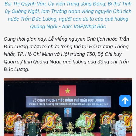
Bùi Thị Quỳnh Vân, Ủy viên Trung ương Đảng, Bí thư Tỉnh
ủy Quảng Ngãi, làm Trưởng đoàn viếng nguyên Chủ tịch
nước Trần Đức Lương, người con ưu tú của quê hương
Quảng Ngãi - Ảnh: VGP/Nhật Bắc
Cùng thời gian này, Lễ viếng nguyên Chủ tịch nước Trần
Đức Lương được tổ chức trọng thể tại Hội trường Thống
Nhất, TP. Hồ Chí Minh và Hội trường T50, Bộ Chỉ huy
Quân sự tỉnh Quảng Ngãi, quê hương của đồng chí Trần
Đức Lương.