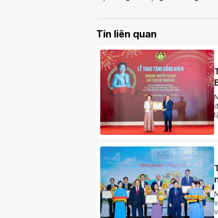
Tin liên quan
N
đ
t
t
N
v
v