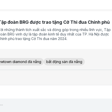
ực thương mại - dịch vụ” thuộc Chương trình CSI 2025 do Liên đoàn
hương mại và Công nghiệp Việt Nam (VCCI) chủ trì tổ chức, khẳng đ
ỗ lực bền bỉ trong thực hiện phát triển bền vững, gắn liền hiệu quả k
oanh với trách nhiệm xã hội và các hoạt động vì cộng đồng.
Tập đoàn BRG được trao tặng Cờ Thi đua Chính phủ
ới những thành tích xuất sắc và đóng góp trong nhiều lĩnh vực, Tập
oàn BRG vinh dự là tập đoàn kinh tế duy nhất của TP. Hà Nội được
hính phủ trao tặng Cờ Thi đua năm 2024.
ewtown diamond đà nẵng
bất động sản đà nẵng