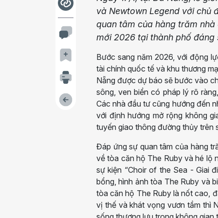
và Newtown Legend với chủ đề 
quan tâm của hàng trăm nhà đ
mới 2026 tại thành phố đáng 
Bước sang năm 2026, với động lực
tài chính quốc tế và khu thương m
Nẵng được dự báo sẽ bước vào chu 
sông, ven biển có pháp lý rõ ràng
Các nhà đầu tư cũng hướng đến nh
với định hướng mở rộng không gia
tuyến giao thông đường thủy trên
Đáp ứng sự quan tâm của hàng tr
về tòa căn hộ The Ruby và hé lộ
sự kiện “Choir of the Sea - Giai
bổng, hình ảnh tòa The Ruby và 
tòa căn hộ The Ruby là nốt cao, đ
vị thế và khát vọng vươn tầm thì
sống thượng lưu trong không gian t