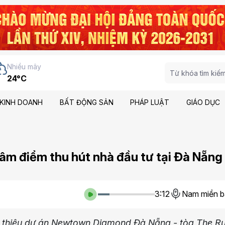
Nhiều mây
24°C
KINH DOANH
BẤT ĐỘNG SẢN
PHÁP LUẬT
GIÁO DỤC
m điểm thu hút nhà đầu tư tại Đà Nẵng
3:12
Nam miền b
iới thiệu dự án Newtown Diamond Đà Nẵng - tòa The R