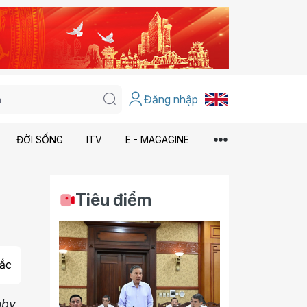
Đăng nhập
ĐỜI SỐNG
ITV
E - MAGAGINE
Tiêu điểm
ắc
uby