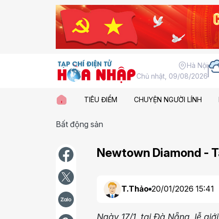
Hà Nội
Chủ nhật, 09/08/2026
TIÊU ĐIỂM
CHUYỆN NGƯỜI LÍNH
Bất động sản
Newtown Diamond - Tâ
T.Thảo
20/01/2026 15:41
Ngày 17/1, tại Đà Nẵng, lễ g