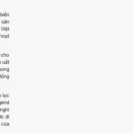
 biển
à sân
Việt
hoạt
 cho
m uất
hong
 đồng
 lọc
gend
 nghỉ
ớc đi
i của