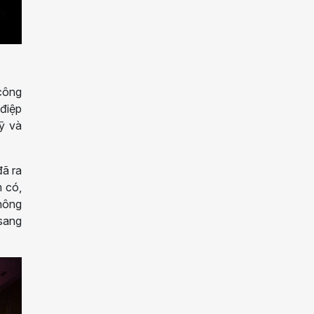
 công
 điệp
ỹ và
đã ra
m có,
thông
sang