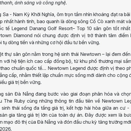
thanh, ánh sáng và công nghệ.
ng Sa - Nam Kỳ Khởi Nghĩa, ôm trọn tầm nhìn khoáng đạt ra bãi
ẹp nhất hành tinh, bao quanh là dòng sông Cổ Cò xanh mát v
ốc tế Legend Danang Golf Resort– Top 10 sân gôn tốt nhất 
town Diamond nói chung được định vị trở thành tâm điểm 
ội tụ dòng tiền và những cơ hội đầu tư bền vững.
t thự sân gôn nằm trong hệ sinh thái Newtown – lại đem đến
n với hệ tiện ích cao cấp đồng bộ, từ khu phố thương mại sầ
ể thao chuẩn quốc tế… Newtown Legend được định vị theo p
đẳng cấp, nhằm thiết lập chuẩn mực sống mới dành cho cộng
iểu giá trị bền vững.
ộng sản Đà Nẵng đang bước vào giai đoạn phân hóa và chọn
u The Ruby cùng những thông tin đầu tiên về Newtown Le
inh thái sống đa tầng giá trị, kết hợp hài hòa giữa an cư -
 sản gia tăng giá trị lớn của toàn dự án. Đây được xem là bư
iện mạo đô thị của Đà Nẵng và đón đầu chu kỳ tăng trưởng mớ
 2026.