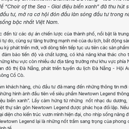
“Choir of the Sea - Giai điệu biển xanh” đã thu hút 
ầu tư, mở ra cơ hội đón đầu làn sóng đầu tư trong 
sống bậc nhất Việt Nam.
 đến từ các dự án chiến lược của thành phố, nổi bật là trun
ại tự do, cùng sự tăng trưởng mạnh mẽ của du lịch, bất động s
kỳ phát triển mới, với dòng tiền tiếp tục ưu tiên các sản phẩ
, đảm bảo tiến độ và chất lượng, có khả năng khai thác cho 
ững khu vực còn nhiều dư địa tăng trưởng như khu vực phía
n đô thị Đà Nẵng, phát triển tuyến du lịch Đà Nẵng - Hội 
 sông Cổ Cò.
ăm khách hàng, chủ đầu tư đã mang đến những thông tin mới 
 những hình ảnh đầu tiên về siêu phẩm Newtown Legend thông
 điệu biển xanh”. Lấy cảm hứng từ những nốt nhạc du dương,
biệt thự sân gôn Newtown Legend được phác họa đối lập. Nếu
ại diện cho kiến trúc vươn mình hiện đại, cho nhịp sống năng 
 Newtown Legend lại là những nốt trầm sang trọng của phong
inh tế.