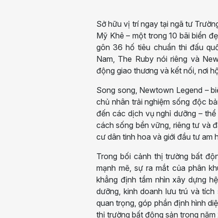
Sở hữu vị trí ngay tại ngã tư Trườ
Mỹ Khê – một trong 10 bãi biển đ
gôn 36 hố tiêu chuẩn thi đấu qu
Nam, The Ruby nói riêng và New
động giao thương và kết nối, nơi h
Song song, Newtown Legend – biệ
chủ nhân trải nghiệm sống độc bả
đến các dịch vụ nghỉ dưỡng – th
cách sống bền vững, riêng tư và 
cư dân tinh hoa và giới đầu tư am h
Trong bối cảnh thị trường bất đ
mạnh mẽ, sự ra mắt của phân kh
khẳng định tầm nhìn xây dựng hệ s
dưỡng, kinh doanh lưu trú và tích
quan trọng, góp phần định hình d
thị trường bất động sản trong năm