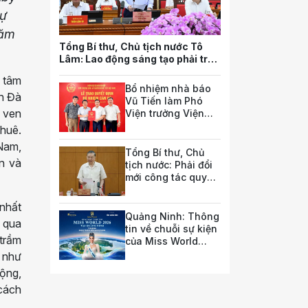
sự
năm
Tổng Bí thư, Chủ tịch nước Tô
Lâm: Lao động sáng tạo phải trở
thành nguồn lực quan trọng nhất
g tâm
của quốc gia trong tương lai
Bổ nhiệm nhà báo
ản Đà
Vũ Tiến làm Phó
m ven
Viện trưởng Viện
Nghiên cứu pháp
thuê.
luật và chính sách
 Nam,
doanh nghiệp
Tổng Bí thư, Chủ
An và
tịch nước: Phải đổi
mới công tác quy
hoạch và tổ chức
phát triển hạ tầng
nhất
Quảng Ninh: Thông
 qua
tin về chuỗi sự kiện
 trầm
của Miss World
2026
 như
động,
 cách