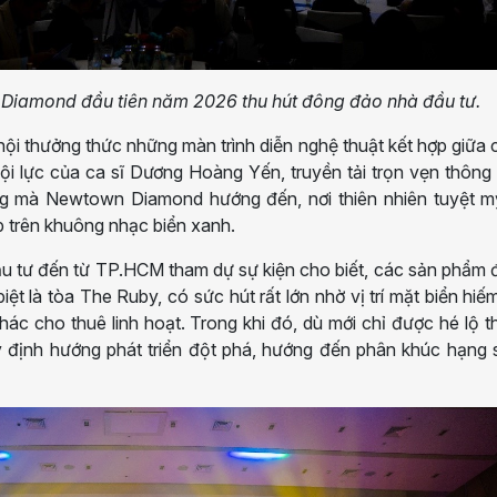
n Diamond đầu tiên năm 2026 thu hút đông đảo nhà đầu tư.
hội thưởng thức những màn trình diễn nghệ thuật kết hợp giữa
ội lực của ca sĩ Dương Hoàng Yến, truyền tải trọn vẹn thông
g mà Newtown Diamond hướng đến, nơi thiên nhiên tuyệt m
p trên khuông nhạc biển xanh.
ầu tư đến từ TP.HCM tham dự sự kiện cho biết, các sản phẩm 
 là tòa The Ruby, có sức hút rất lớn nhờ vị trí mặt biển hiế
thác cho thuê linh hoạt. Trong khi đó, dù mới chỉ được hé lộ 
 định hướng phát triển đột phá, hướng đến phân khúc hạng 