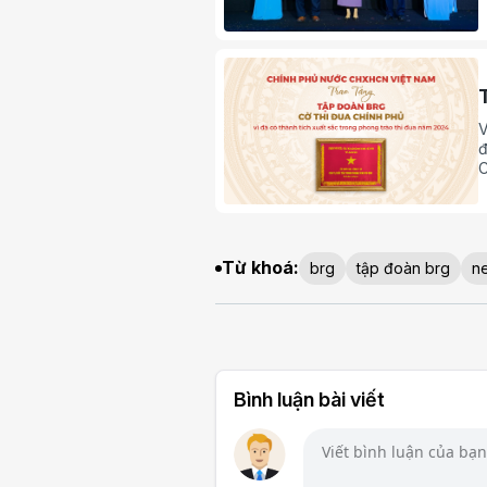
v
T
n
d
V
đ
C
Từ khoá:
brg
tập đoàn brg
n
Bình luận bài viết