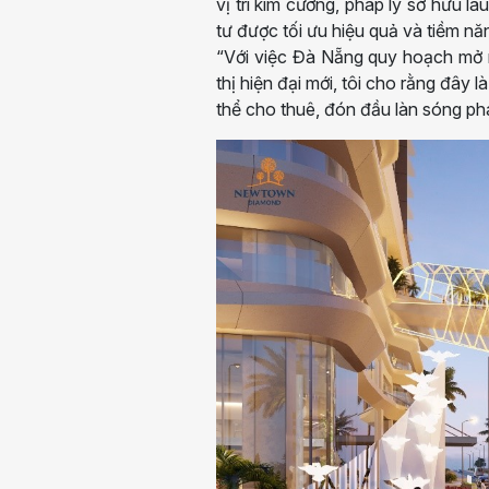
vị trí kim cương, pháp lý sở hữu 
tư được tối ưu hiệu quả và tiềm năn
“Với việc Đà Nẵng quy hoạch mở r
thị hiện đại mới, tôi cho rằng đây l
thể cho thuê, đón đầu làn sóng ph