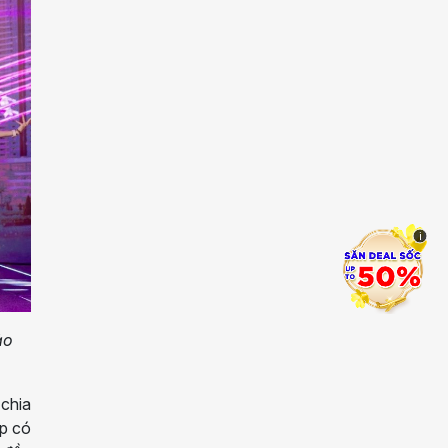
i
ảo
 chia
ợp có