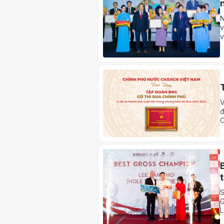
N
v
v
v
T
n
d
V
đ
C
S
G
L
h