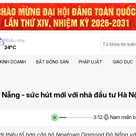
Nhiều mây
24°C
KINH DOANH
BẤT ĐỘNG SẢN
PHÁP LUẬT
GIÁO DỤC
ẵng - sức hút mới với nhà đầu tư Hà N
3:12
Nam miền b
giới thiệu tổ hợp căn hộ Newtown Diamond Đà Nẵng vớ