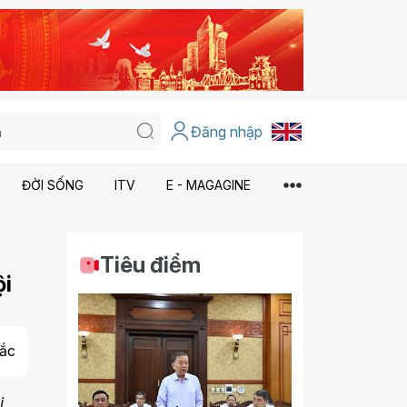
Đăng nhập
ĐỜI SỐNG
ITV
E - MAGAGINE
Tiêu điểm
ội
ắc
i