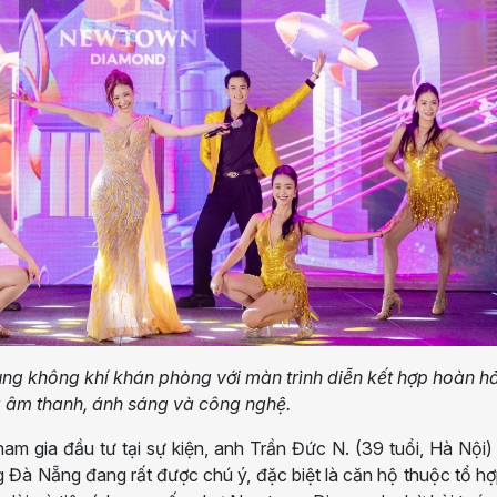
ng không khí khán phòng với màn trình diễn kết hợp hoàn h
 âm thanh, ánh sáng và công nghệ.
m gia đầu tư tại sự kiện, anh Trần Đức N. (39 tuổi, Hà Nội)
ng Đà Nẵng đang rất được chú ý, đặc biệt là căn hộ thuộc tổ h