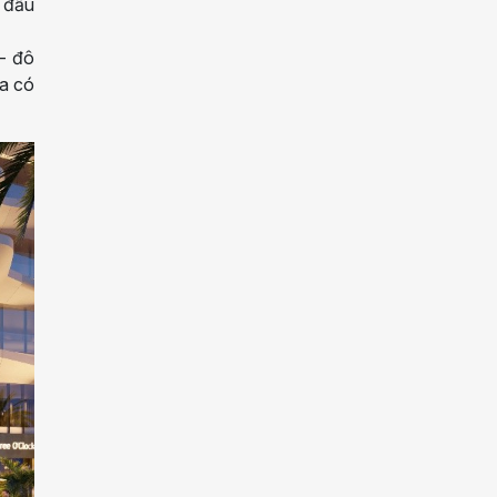
n đầu
 - đô
ừa có