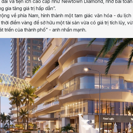
lâu dài và tiện ích cao cấp như Newtown Diamond, nhờ bài toá
g gia tăng giá trị hấp dẫn”.
ộng về phía Nam, hình thành một tam giác văn hóa - du lịch
à thời điểm vàng để sở hữu một tài sản vừa có giá trị tích lũy, v
át triển của thành phố” - anh nhấn mạnh.