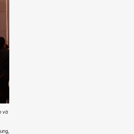
n và
hung,