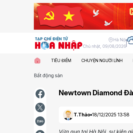
Hà Nội
Chủ nhật, 09/08/2026
TIÊU ĐIỂM
CHUYỆN NGƯỜI LÍNH
Bất động sản
Newtown Diamond Đà N
T.Thảo
18/12/2025 13:58
Vừa qua tại Hà Nội, sự kiện 