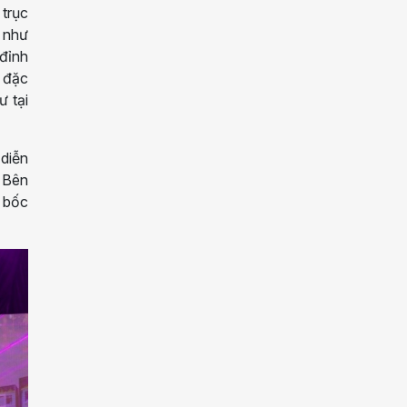
trục
g như
 đỉnh
i đặc
ư tại
 diễn
 Bên
 bốc