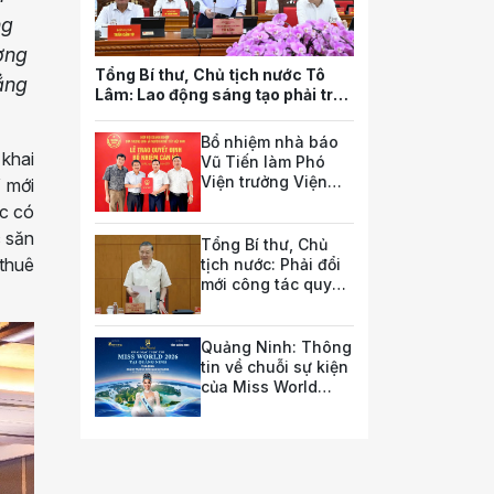
ng
ờng
Tổng Bí thư, Chủ tịch nước Tô
ẳng
Lâm: Lao động sáng tạo phải trở
thành nguồn lực quan trọng nhất
của quốc gia trong tương lai
Bổ nhiệm nhà báo
 khai
Vũ Tiến làm Phó
Viện trưởng Viện
” mới
Nghiên cứu pháp
úc có
luật và chính sách
c săn
doanh nghiệp
Tổng Bí thư, Chủ
 thuê
tịch nước: Phải đổi
mới công tác quy
hoạch và tổ chức
phát triển hạ tầng
Quảng Ninh: Thông
tin về chuỗi sự kiện
của Miss World
2026