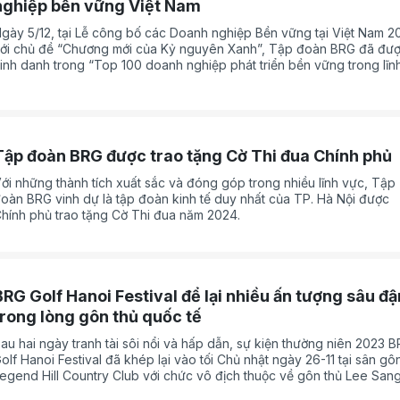
nghiệp bền vững Việt Nam
gày 5/12, tại Lễ công bố các Doanh nghiệp Bền vững tại Việt Nam 2
ới chủ đề “Chương mới của Kỷ nguyên Xanh”, Tập đoàn BRG đã đư
inh danh trong “Top 100 doanh nghiệp phát triển bền vững trong lĩn
ực thương mại - dịch vụ” thuộc Chương trình CSI 2025 do Liên đoàn
hương mại và Công nghiệp Việt Nam (VCCI) chủ trì tổ chức, khẳng đ
ỗ lực bền bỉ trong thực hiện phát triển bền vững, gắn liền hiệu quả k
oanh với trách nhiệm xã hội và các hoạt động vì cộng đồng.
Tập đoàn BRG được trao tặng Cờ Thi đua Chính phủ
ới những thành tích xuất sắc và đóng góp trong nhiều lĩnh vực, Tập
oàn BRG vinh dự là tập đoàn kinh tế duy nhất của TP. Hà Nội được
hính phủ trao tặng Cờ Thi đua năm 2024.
BRG Golf Hanoi Festival để lại nhiều ấn tượng sâu đ
trong lòng gôn thủ quốc tế
au hai ngày tranh tài sôi nổi và hấp dẫn, sự kiện thường niên 2023 
olf Hanoi Festival đã khép lại vào tối Chủ nhật ngày 26-11 tại sân gô
egend Hill Country Club với chức vô địch thuộc về gôn thủ Lee San
o cùng điểm số 146 gậy.