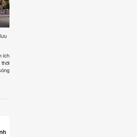
lưu
n ích
thời
 sóng
anh