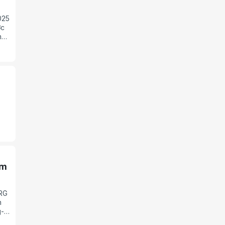
025
ợc
h
ịnh
inh
ậm
BRG
n
g-