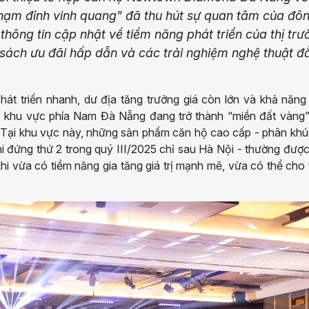
hạm đỉnh vinh quang” đã thu hút sự quan tâm của đô
hông tin cập nhật về tiềm năng phát triển của thị trư
sách ưu đãi hấp dẫn và các trải nghiệm nghệ thuật đ
hát triển nhanh, dư địa tăng trưởng giá còn lớn và khả năng
n, khu vực phía Nam Đà Nẵng đang trở thành “miền đất vàng
 Tại khu vực này, những sản phẩm căn hộ cao cấp - phân kh
hi đứng thứ 2 trong quý III/2025 chỉ sau Hà Nội - thường đượ
khi vừa có tiềm năng gia tăng giá trị mạnh mẽ, vừa có thể cho