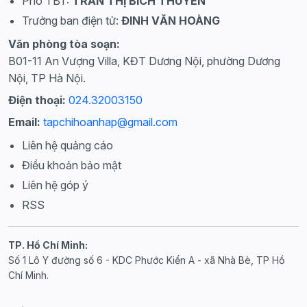
Phó TBT:
TRẦN THỊ BÍCH THUYẾN
Trưởng ban điện tử:
ĐINH VĂN HOÀNG
Văn phòng tòa soạn:
B01-11 An Vượng Villa, KĐT Dương Nội, phường Dương
Nội, TP Hà Nội.
Điện thoại:
024.32003150
Email:
tapchihoanhap@gmail.com
Liên hệ quảng cáo
Điều khoản bảo mật
Liên hệ góp ý
RSS
TP. Hồ Chí Minh:
Số 1 Lô Y đường số 6 - KDC Phước Kiển A - xã Nhà Bè, TP Hồ
Chí Minh.