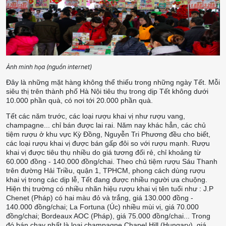
Ảnh minh họa (nguồn internet)
Đây là những mặt hàng không thể thiếu trong những ngày Tết. Mỗi
siêu thị trên thành phố Hà Nội tiêu thụ trong dịp Tết không dưới
10.000 phần quà, có nơi tới 20.000 phần quà.
Tết các năm trước, các loại rượu khai vị như rượu vang,
champagne... chỉ bán được lai rai. Năm nay khác hẳn, các chủ
tiệm rượu ở khu vực Kỳ Đồng, Nguyễn Tri Phương đều cho biết,
các loại rượu khai vị được bán gấp đôi so với rượu mạnh. Rượu
khai vị được tiêu thụ nhiều do giá tương đối rẻ, chỉ khoảng từ
60.000 đồng - 140.000 đồng/chai. Theo chủ tiệm rượu Sáu Thanh
trên đường Hải Triều, quận 1, TPHCM, phong cách dùng rượu
khai vị trong các dịp lễ, Tết đang được nhiều người ưa chuộng.
Hiện thị trường có nhiều nhãn hiệu rượu khai vị tên tuổi như : J.P
Chenet (Pháp) có hai màu đỏ và trắng, giá 130.000 đồng -
140.000 đồng/chai; La Fortuna (Úc) nhiều mùi vị, giá 70.000
đồng/chai; Bordeaux AOC (Pháp), giá 75.000 đồng/chai... Trong
đó bán chạy nhất là loại champagne Chapel Hill (Hungary), giá