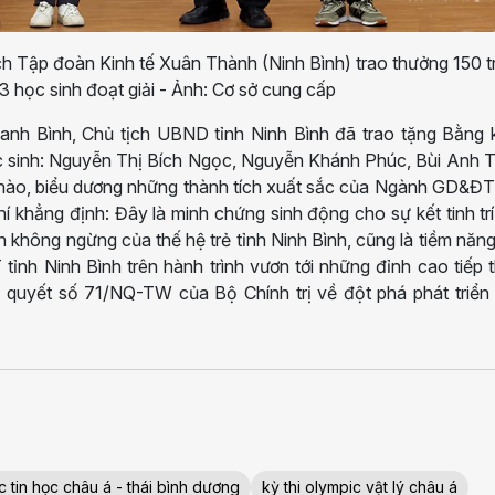
 Tập đoàn Kinh tế Xuân Thành (Ninh Bình) trao thưởng 150 tr
 học sinh đoạt giải - Ảnh: Cơ sở cung cấp
hanh Bình, Chủ tịch UBND tỉnh Ninh Bình đã trao tặng Bằng 
c sinh: Nguyễn Thị Bích Ngọc, Nguyễn Khánh Phúc, Bùi Anh T
ự hào, biểu dương những thành tích xuất sắc của Ngành GD&ĐT
í khẳng định: Đây là minh chứng sinh động cho sự kết tinh trí
 không ngừng của thế hệ trẻ tỉnh Ninh Bình, cũng là tiềm năng
ỉnh Ninh Bình trên hành trình vươn tới những đỉnh cao tiếp 
ị quyết số 71/NQ-TW của Bộ Chính trị về đột phá phát triển
c tin học châu á - thái bình dương
kỳ thi olympic vật lý châu á