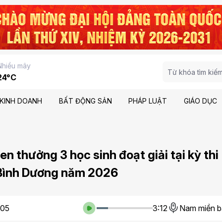
Nhiều mây
24°C
KINH DOANH
BẤT ĐỘNG SẢN
PHÁP LUẬT
GIÁO DỤC
en thưởng 3 học sinh đoạt giải tại kỳ thi
 Bình Dương năm 2026
:05
3:12
Nam miền b