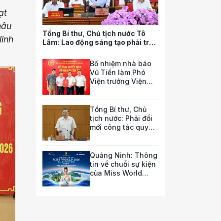
ạt
hâu
Tổng Bí thư, Chủ tịch nước Tô
Ninh
Lâm: Lao động sáng tạo phải trở
thành nguồn lực quan trọng nhất
của quốc gia trong tương lai
Bổ nhiệm nhà báo
Vũ Tiến làm Phó
Viện trưởng Viện
Nghiên cứu pháp
luật và chính sách
doanh nghiệp
Tổng Bí thư, Chủ
tịch nước: Phải đổi
mới công tác quy
hoạch và tổ chức
phát triển hạ tầng
Quảng Ninh: Thông
tin về chuỗi sự kiện
của Miss World
2026