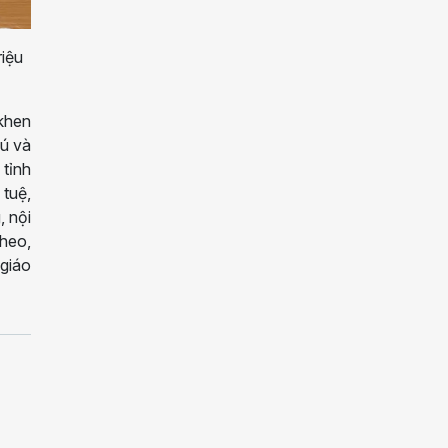
iệu
khen
ú và
 tỉnh
 tuệ,
, nội
theo,
 giáo