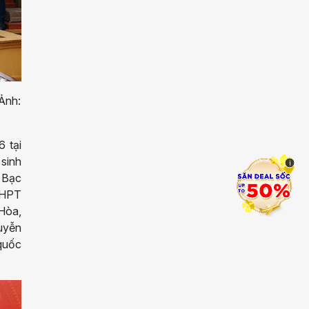
 Ảnh:
 tại
 sinh
i
 Bạc
THPT
Hòa,
uyễn
 quốc