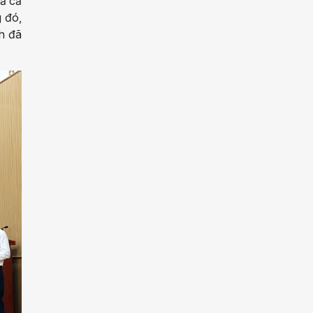
uả cả
 đó,
h đã