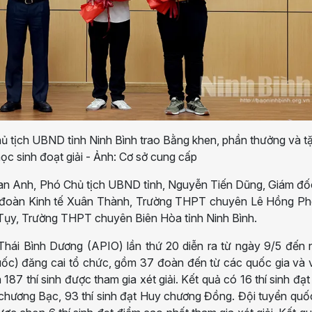
 tịch UBND tỉnh Ninh Bình trao Bằng khen, phần thưởng và t
ọc sinh đoạt giải - Ảnh: Cơ sở cung cấp
Lan Anh, Phó Chủ tịch UBND tỉnh, Nguyễn Tiến Dũng, Giám đ
 đoàn Kinh tế Xuân Thành, Trường THPT chuyên Lê Hồng Ph
y, Trường THPT chuyên Biên Hòa tỉnh Ninh Bình.
Thái Bình Dương (APIO) lần thứ 20 diễn ra từ ngày 9/5 đến
uốc) đăng cai tổ chức, gồm 37 đoàn đến từ các quốc gia và 
à 187 thí sinh được tham gia xét giải. Kết quả có 16 thí sinh đạ
 chương Bạc, 93 thí sinh đạt Huy chương Đồng. Đội tuyển quố