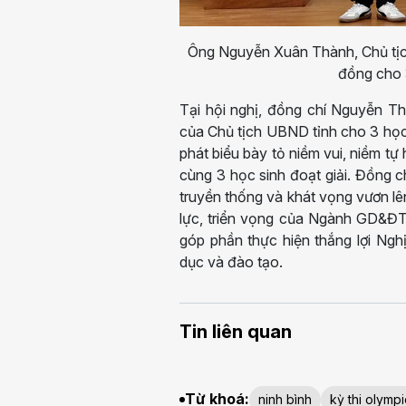
Ông Nguyễn Xuân Thành, Chủ tịch
đồng cho 3
Tại hội nghị, đồng chí Nguyễn T
của Chủ tịch UBND tỉnh cho 3 họ
phát biểu bày tỏ niềm vui, niềm t
cùng 3 học sinh đoạt giải. Đồng ch
truyền thống và khát vọng vươn lên
lực, triển vọng của Ngành GD&ĐT t
góp phần thực hiện thắng lợi Ngh
dục và đào tạo.
Tin liên quan
Từ khoá:
ninh bình
kỳ thi olympi