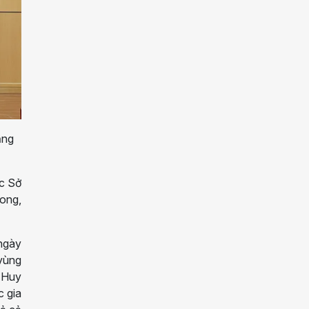
ặng
ốc Sở
ong,
 ngày
vùng
t Huy
c gia