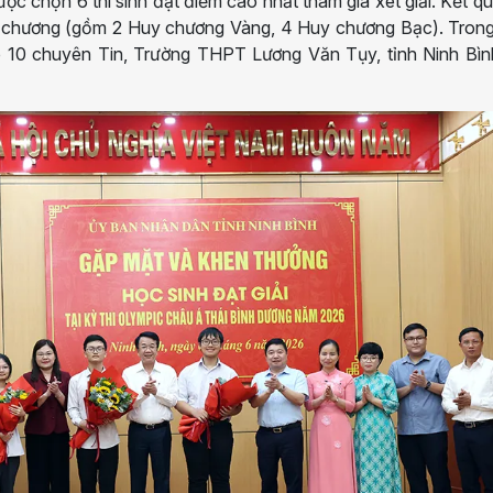
được chọn 6 thí sinh đạt điểm cao nhất tham gia xét giải. Kết q
uy chương (gồm 2 Huy chương Vàng, 4 Huy chương Bạc). Trong
 10 chuyên Tin, Trường THPT Lương Văn Tụy, tỉnh Ninh Bìn