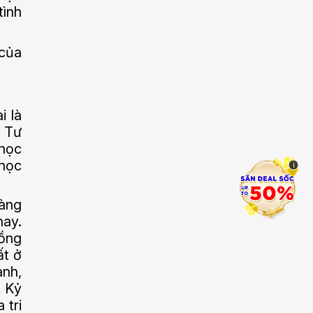
tình
 của
i là
. Tư
 học
 học
i
càng
nay.
đồng
ất ở
ành,
. Kỷ
 tri