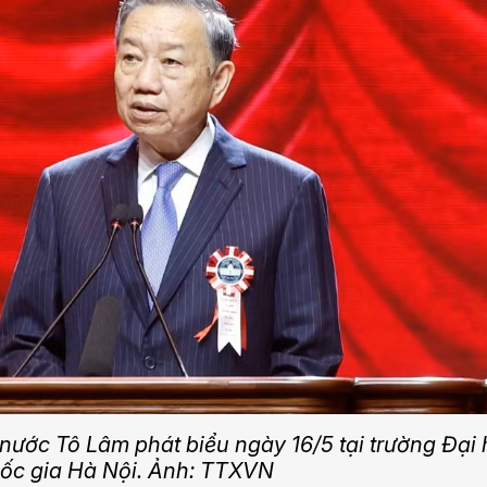
 nước Tô Lâm phát biểu ngày 16/5 tại trường Đại
ốc gia Hà Nội. Ảnh: TTXVN