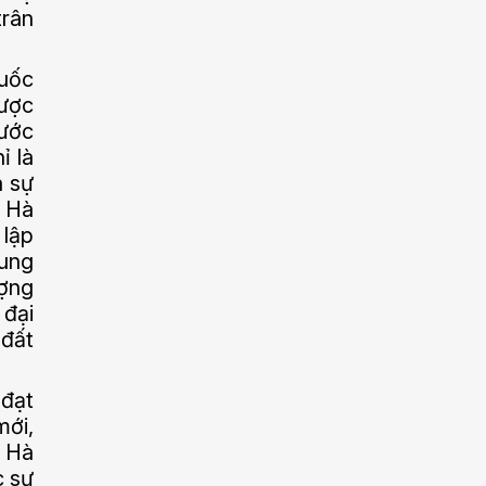
trân
Quốc
được
nước
ỉ là
à sự
a Hà
 lập
rung
ượng
 đại
 đất
 đạt
mới,
a Hà
c sự