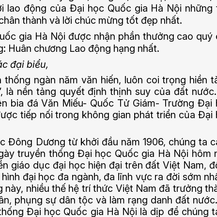
ời lao động của Đại học Quốc gia Hà Nội những 
i chân thành và lời chúc mừng tốt đẹp nhất.
uốc gia Hà Nội được nhận phần thưởng cao quý
g: Huân chương Lao động hạng nhất.
c đại biểu,
 thống ngàn năm văn hiến, luôn coi trọng hiền tà
”, là nền tảng quyết định thịnh suy của đất nước
ên bia đá Văn Miếu- Quốc Tử Giám- Trường Đại
ược tiếp nối trong không gian phát triển của Đại
học Đông Dương từ khởi đầu năm 1906, chúng ta 
ngày truyền thống Đại học Quốc gia Hà Nội hôm 
ền giáo dục đại học hiện đại trên đất Việt Nam, 
hình đại học đa ngành, đa lĩnh vực ra đời sớm nh
này, nhiều thế hệ trí thức Việt Nam đã trưởng th
ân, phụng sự dân tộc và làm rạng danh đất nước
hống Đại học Quốc gia Hà Nội là dịp để chúng ta