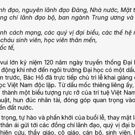
nh đạo, nguyên lãnh đạo Đảng, Nhà nước, Mặt 
ng chí lãnh đạo bộ, ban ngành Trung ương và
nh cách mạng, các quý vị đại biểu, các thế hệ
cháu sinh viên, học viên thân mến,
ốc tế,
vui lớn kỷ niệm 120 năm ngày truyền thống Đại
c động khi nhớ đến ngôi trường Đại học có một dấ
 trước, Bác Hồ đã trực tiếp chủ trì lễ khai giảng
ọc Việt Nam độc lập. Từ dấu mốc thiêng liêng ấy,
thành một biểu tượng rực rỡ của trí tuệ Việt Nam
huật, hun đúc nhân tài, đóng góp quan trọng và
ển đất nước.
trọng, tự hào và phấn khởi của buổi lễ, thay mặt 
hân ái gửi tới các đồng chí lãnh đạo, quý vị đại b
hiên cứu, thầy giáo, cô giáo, cán bộ, sinh viên,