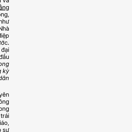
ự và
bằng
ồng,
như
 Nhà
điệp
ước.
 đại
 đầu
rong
g kỳ
 dân
uyên
hông
rong
trái
iáo,
o sự