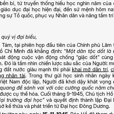
bền bỉ, từ truyền thống hiếu học nghìn năm của
giáo dục đại học hiện đại, đến sứ mệnh hôm na
g sự Tổ quốc, phục vụ Nhân dân và nâng tầm trí
quý vị đại biểu,
Tám, tại phiên họp đầu tiên của Chính phủ Lâm 
ồ Chí Minh đã khẳng định: “
Một dân tộc dốt là
phát động cuộc vận động chống “giặc dốt” cùng
m. Đó là tầm nhìn chiến lược sâu sắc của Người: 
g đất nước giàu mạnh thì phải
khai mở dân trí
,
c
ng nhân tài
. Trong thư gửi học sinh nhân ngày 
Việt Nam độc lập, Người đã khơi dậy khát vọng
h quang để sánh vai với các cường quốc năm ch
ược cụ thể hóa. Cuối tháng 9-1945, Chủ tịch Hồ
ại trường đại học”
và quyết định thành lập Đại
sở kế thừa và phát triển từ Đại học Đông Dương.