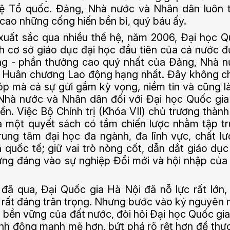
ệ Tổ quốc. Đảng, Nhà nước và Nhân dân luôn 
 cao những cống hiến bền bỉ, quý báu ấy.
uất sắc qua nhiều thế hệ, năm 2006, Đại học 
nh cơ sở giáo dục đại học đầu tiên của cả nước 
g - phần thưởng cao quý nhất của Đảng, Nhà 
 Huân chương Lao động hạng nhất. Đây không ch
p mà cả sự gửi gắm kỳ vọng, niềm tin và cũng l
 Nhà nước và Nhân dân đối với Đại học Quốc gi
ển. Việc Bộ Chính trị (Khóa VII) chủ trương thành
à một quyết sách có tầm chiến lược nhằm tập t
ung tâm đại học đa ngành, đa lĩnh vực, chất l
quốc tế; giữ vai trò nòng cốt, dẫn dắt giáo dục
ng đáng vào sự nghiệp Đổi mới và hội nhập của
đã qua, Đại Quốc gia Hà Nội đã nỗ lực rất lớn,
, rất đáng trân trọng. Nhưng bước vào kỷ nguyên 
à bền vững của đất nước, đòi hỏi Đại học Quốc gi
ành động mạnh mẽ hơn, bứt phá rõ rệt hơn để thự