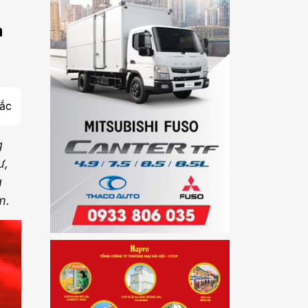
m
ắc
g
ư,
a
m.