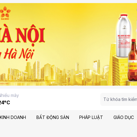
Nhiều mây
24°C
KINH DOANH
BẤT ĐỘNG SẢN
PHÁP LUẬT
GIÁO DỤC