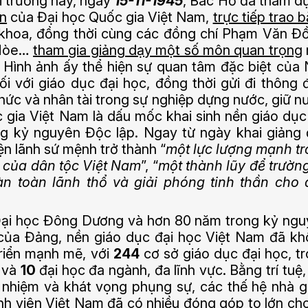
ôi trường này, ngày
15-11-1945
, Bác Hồ đã tham d
ên
của Đại học Quốc gia Việt Nam,
trực tiếp trao 
 khoa, đồng thời cùng các đồng chí Phạm Văn Đ
 Hòe…
tham gia giảng dạy một số môn quan trọng
. Hình ảnh ấy thể hiện sự quan tâm đặc biệt của
 với giáo dục đại học, đồng thời gửi đi thông 
thức và nhân tài trong sự nghiệp dựng nước, giữ n
 gia Việt Nam là dấu mốc khai sinh nền giáo dục
ng kỷ nguyên Độc lập. Ngay từ ngày khai giảng
ện lãnh sứ mệnh trở thành “
một lực lượng mạnh t
 của dân tộc Việt Nam
”, “
một thành lũy để trườn
n toàn lãnh thổ và giải phóng tinh thần cho
ại học Đông Dương và hơn 80 năm trong kỷ ng
 của Đảng, nền giáo dục đại học Việt Nam đã k
triển mạnh mẽ, với
244
cơ sở giáo dục đại học, t
a và
10
đại học đa ngành, đa lĩnh vực. Bằng trí tuệ, 
 nhiệm và khát vọng phụng sự, các thế hệ nhà g
inh viên Việt Nam đã có nhiều đóng góp to lớn ch