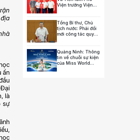
Viện trưởng Viện
trận
Nghiên cứu pháp
luật và chính sách
 địa
doanh nghiệp
Tổng Bí thư, Chủ
tịch nước: Phải đổi
 nhà
mới công tác quy
hoạch và tổ chức
phát triển hạ tầng
Quảng Ninh: Thông
tin về chuỗi sự kiện
của Miss World
 học
2026
u ấn
 đầu
 Đại
, là
o sự
lãnh
iểu,
 học