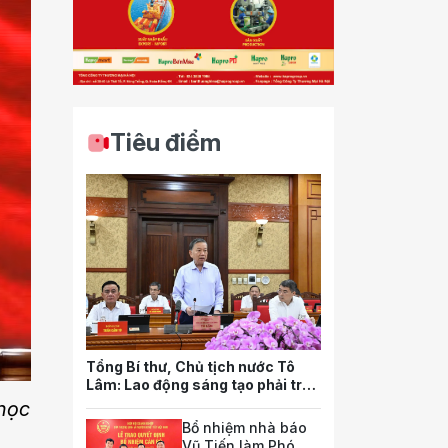
Tiêu điểm
Tổng Bí thư, Chủ tịch nước Tô
Lâm: Lao động sáng tạo phải trở
thành nguồn lực quan trọng nhất
 học
của quốc gia trong tương lai
Bổ nhiệm nhà báo
Vũ Tiến làm Phó