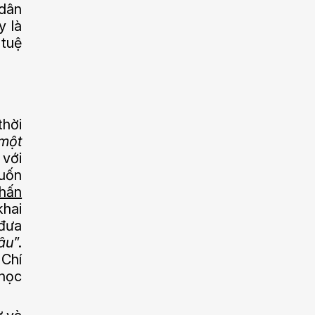
 dân
y là
 tuệ
thời
 một
 với
muốn
hấn
khai
 đưa
âu
”.
 Chí
 học