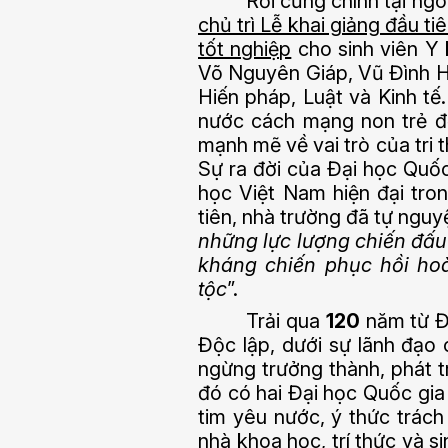
Rồi cũng chính tại ng
chủ trì Lễ khai giảng đầu ti
tốt nghiệp
cho sinh viên Y
Võ Nguyên Giáp, Vũ Đình
Hiến pháp, Luật và Kinh tế
nước cách mạng non trẻ đối
mạnh mẽ về vai trò của tri 
Sự ra đời của Đại học Quốc
học Việt Nam hiện đại tro
tiên, nhà trường đã tự nguy
những lực lượng chiến đấu
kháng chiến phục hồi hoà
tộc
”.
Trải qua
120
năm từ Đ
Độc lập, dưới sự lãnh đạo
ngừng trưởng thành, phát 
đó có hai Đại học Quốc gi
tim yêu nước, ý thức trách
nhà khoa học, trí thức và s