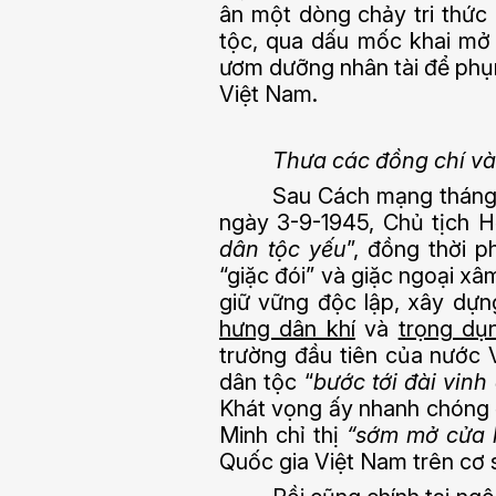
ân một dòng chảy tri thức 
tộc, qua dấu mốc khai mở 
ươm dưỡng nhân tài để phụn
Việt Nam.
Thưa các đồng chí và 
Sau Cách mạng tháng 
ngày 3-9-1945, Chủ tịch H
dân tộc yếu
”, đồng thời 
“giặc đói” và giặc ngoại xâ
giữ vững độc lập, xây dựn
hưng dân khí
và
trọng dụ
trường đầu tiên của nước 
dân tộc “
bước tới đài vin
Khát vọng ấy nhanh chóng đ
Minh chỉ thị
“sớm mở cửa l
Quốc gia Việt Nam trên cơ 