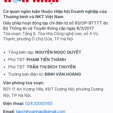
Cơ quan ngôn luận thuộc Hiệp hội Doanh nghiệp của
Thương binh và NKT Việt Nam
Giấy phép hoạt động tạp chí điện tử số 93/GP-BTTTT do
Bộ Thông tin và Truyền thông cấp ngày 6/3/2017
Tòa soạn: Tầng 9, Tòa nhà Công nghệ cao, số 4 Vũ
Thạnh, phường Ô Chợ Dừa, TP Hà Nội
Tổng biên tập:
NGUYỄN NGỌC QUYẾT
Phó TBT:
PHẠM TIẾN THÀNH
Phó TBT:
TRẦN THỊ BÍCH THUYẾN
Trưởng ban điện tử:
ĐINH VĂN HOÀNG
Văn phòng tòa soạn:
B01-11 An Vượng Villa, KĐT Dương Nội, phường Dương
Nội, TP Hà Nội.
Điện thoại:
024.32003150
Email:
tapchihoanhap@gmail.com