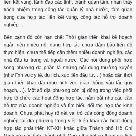
liên kết vùng, lãnh đạo các tỉnh, thành quan tâm, nhận thấy
trách nhiệm trong công tác quản lý nhà nước, tầm quan
trọng của hợp tác liên kết vùng, công tác hỗ trợ doanh
nghiệp…
Bên cạnh đó còn hạn chế: Thời gian triển khai kế hoạch
ngắn nên nhiều nội dung hợp tác chưa đảm bảo tiến độ
thực hiện, chưa thể tiếp cận thêm nhiều doanh nghiệp, các
nhà đầu tư trong và ngoài nước. Các nội dung phối hợp
song phương đa phần là những nội dung thường xuyên
(như lĩnh vực y tế, du lịch, xúc tiến đầu tư,…) hoặc cần thời
gian triển khai dài (như lĩnh vực giao thông vận tải, quy
hoạch,…). Một số địa phương còn bị động trong việc phối
hợp tổ chức các hoạt động hợp tác, nắm bắt nhu cầu cần
hỗ trợ của doanh nghiệp và tìm hiểu đối tác hợp tác kinh
doanh. Chưa phát huy rõ nét vai trò của cộng đồng doanh
nghiệp tại địa phương trong việc triển khai các hoạt động
hợp tác phát triển KT-XH khác giữa Thành phố Hồ Chí
Minh với các tỉnh, thành phố. Chưa thu hút sự tham gia tích