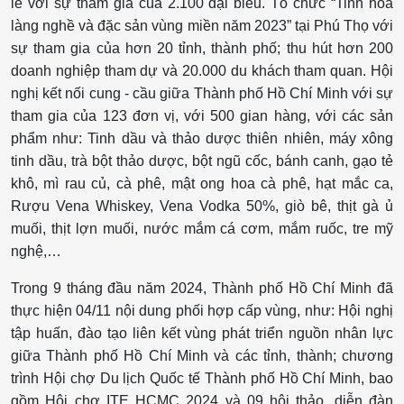
lề với sự tham gia của 2.100 đại biểu. Tổ chức “Tinh hoa
làng nghề và đặc sản vùng miền năm 2023” tại Phú Thọ với
sự tham gia của hơn 20 tỉnh, thành phố; thu hút hơn 200
doanh nghiệp tham dự và 20.000 du khách tham quan. Hội
nghị kết nối cung - cầu giữa Thành phố Hồ Chí Minh với sự
tham gia của 123 đơn vị, với 500 gian hàng, với các sản
phẩm như: Tinh dầu và thảo dược thiên nhiên, máy xông
tinh dầu, trà bột thảo dược, bột ngũ cốc, bánh canh, gạo tẻ
khô, mì rau củ, cà phê, mật ong hoa cà phê, hạt mắc ca,
Rượu Vena Whiskey, Vena Vodka 50%, giò bê, thịt gà ủ
muối, thịt lợn muối, nước mắm cá cơm, mắm ruốc, tre mỹ
nghệ,…
Trong 9 tháng đầu năm 2024, Thành phố Hồ Chí Minh đã
thực hiện 04/11 nội dung phối hợp cấp vùng, như: Hội nghị
tập huấn, đào tạo liên kết vùng phát triển nguồn nhân lực
giữa Thành phố Hồ Chí Minh và các tỉnh, thành; chương
trình Hội chợ Du lịch Quốc tế Thành phố Hồ Chí Minh, bao
gồm Hội chợ ITE HCMC 2024 và 09 hội thảo, diễn đàn