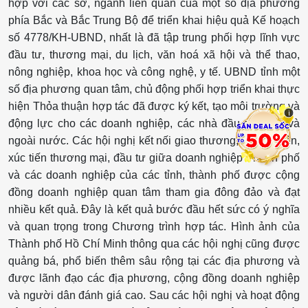
hợp với các sở, ngành liên quan của một số địa phương
phía Bắc và Bắc Trung Bộ để triển khai hiệu quả Kế hoạch
số 4778/KH-UBND, nhất là đã tập trung phối hợp lĩnh vực
đầu tư, thương mại, du lịch, văn hoá xã hội và thể thao,
nông nghiệp, khoa học và công nghệ, y tế. UBND tỉnh một
số địa phương quan tâm, chủ động phối hợp triển khai thực
hiện Thỏa thuận hợp tác đã được ký kết, tạo môi trường và
i
động lực cho các doanh nghiệp, các nhà đầu tư trong và
ngoài nước. Các hội nghị kết nối giao thương, huấn luyện,
xúc tiến thương mại, đầu tư giữa doanh nghiệp Thành phố
và các doanh nghiệp của các tỉnh, thành phố được cộng
đồng doanh nghiệp quan tâm tham gia đông đảo và đạt
nhiều kết quả. Đây là kết quả bước đầu hết sức có ý nghĩa
và quan trọng trong Chương trình hợp tác. Hình ảnh của
Thành phố Hồ Chí Minh thông qua các hội nghị cũng được
quảng bá, phổ biến thêm sâu rộng tại các địa phương và
được lãnh đạo các địa phương, cộng đồng doanh nghiệp
và người dân đánh giá cao. Sau các hội nghị và hoạt động