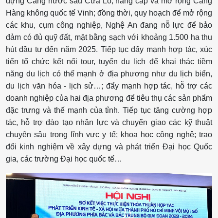
dựng Cảng nước sâu Cửa Lò; nâng cấp và mở rộng Cảng
Hàng không quốc tế Vinh; đồng thời, quy hoạch để mở rộng
các khu, cụm công nghiệp, Nghệ An đang nỗ lực để bảo
đảm có đủ quỹ đất, mặt bằng sạch với khoảng 1.500 ha thu
hút đầu tư đến năm 2025. Tiếp tục đẩy mạnh hợp tác, xúc
tiến tổ chức kết nối tour, tuyến du lịch để khai thác tiềm
năng du lịch có thế mạnh ở địa phương như du lịch biển,
du lịch văn hóa - lịch sử…; đẩy mạnh hợp tác, hỗ trợ các
doanh nghiệp của hai địa phương để tiêu thụ các sản phẩm
đặc trưng và thế mạnh của tỉnh. Tiếp tục tăng cường hợp
tác, hỗ trợ đào tạo nhân lực và chuyển giao các kỹ thuật
chuyên sâu trong lĩnh vực y tế; khoa học công nghệ; trao
đổi kinh nghiệm về xây dựng và phát triển Đại học Quốc
gia, các trường Đại học quốc tế…