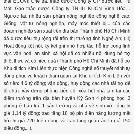
thái ECOVI; Chè trà, thảo dược Công ty CP dược liệu Pù
Mát; Gạo thảo dược Công ty TNHH KHCN Vĩnh Hòa…
Ngược lại, nhiều sản phẩm nông nghiệp công nghệ cao:
Giống, vật tư nông nghiệp, máy móc thiết bị... của các
doanh nghiệp sản xuất trên địa bàn Thành phố Hồ Chí Minh
đã được tiêu thụ rộng rãi trên thị trường tỉnh Nghệ An; (iii)
Hoạt động kết nối, ký kết ghi nhớ hợp tác, hỗ trợ trong lĩnh
vực văn hoá, an sinh xã hội đã có nhiều nội dung hỗ trợ
thiết thực và có hiệu quả (Thành phố Hồ Chí Minh đã hỗ trợ
Khu di tích Kim Liên thực hiện Công nghệ số thuyết minh tự
động phục vụ khách tham quan tại Khu di tích Kim Liên với
số tiền: 4,6 tỷ đồng; vận động, huy động các nhà tài trợ để
tổ chức xây dựng phòng kiên cố, xóa hết nhà tạm tại các
điểm trường trên địa bàn huyện Kỳ Sơn 4 phòng học, 3
phòng ở bán trú, 1 sân trường và nhà vệ sinh với tổng trị
giá 1,14 tỷ đồng; trao tặng 18 bộ pin điện năng lượng mặt
trời trị giá 720 triệu đồng và trao tặng quần áo trị giá 150
triệu đồng,...).