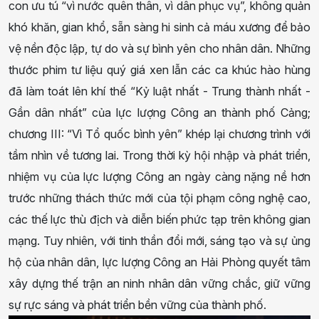
con ưu tú “vì nước quên thân, vì dân phục vụ”, không quản
khó khăn, gian khổ, sẵn sàng hi sinh cả máu xương để bảo
vệ nền độc lập, tự do và sự bình yên cho nhân dân. Những
thước phim tư liệu quý giá xen lẫn các ca khúc hào hùng
đã làm toát lên khí thế “Kỷ luật nhất - Trung thành nhất -
Gần dân nhất” của lực lượng Công an thành phố Cảng;
chương III: “Vì Tổ quốc bình yên” khép lại chương trình với
tầm nhìn về tương lai. Trong thời kỳ hội nhập và phát triển,
nhiệm vụ của lực lượng Công an ngày càng nặng nề hơn
trước những thách thức mới của tội phạm công nghệ cao,
các thế lực thù địch và diễn biến phức tạp trên không gian
mạng. Tuy nhiên, với tinh thần đổi mới, sáng tạo và sự ủng
hộ của nhân dân, lực lượng Công an Hải Phòng quyết tâm
xây dựng thế trận an ninh nhân dân vững chắc, giữ vững
sự rực sáng và phát triển bền vững của thành phố.