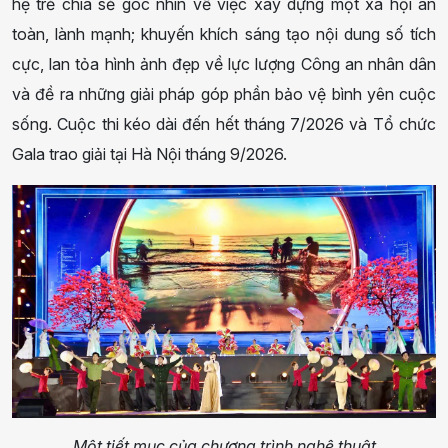
hệ trẻ chia sẻ góc nhìn về việc xây dựng một xã hội an
toàn, lành mạnh; khuyến khích sáng tạo nội dung số tích
cực, lan tỏa hình ảnh đẹp về lực lượng Công an nhân dân
và đề ra những giải pháp góp phần bảo vệ bình yên cuộc
sống. Cuộc thi kéo dài đến hết tháng 7/2026 và Tổ chức
Gala trao giải tại Hà Nội tháng 9/2026.
Một tiết mục của chương trình nghệ thuật