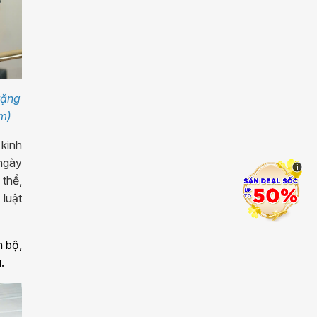
tặng
m)
 kinh
 ngày
i
 thể,
 luật
n bộ,
.