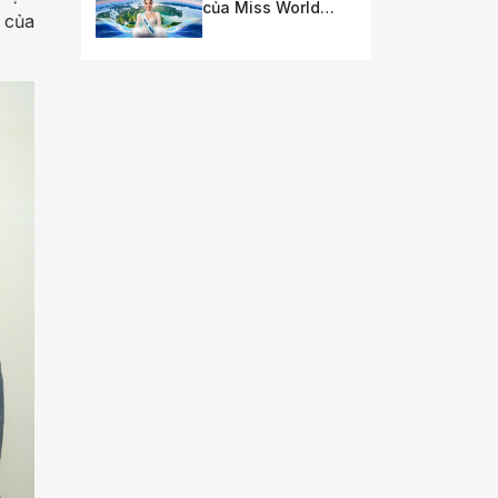
của Miss World
ế của
2026