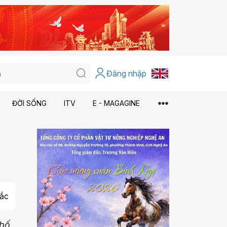
Đăng nhập
ĐỜI SỐNG
ITV
E - MAGAGINE
ắc
 bố