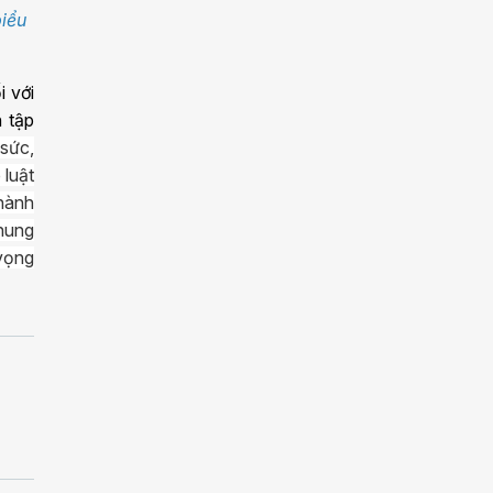
iểu
 với
 tập
sức,
 luật
 hành
chung
 vọng