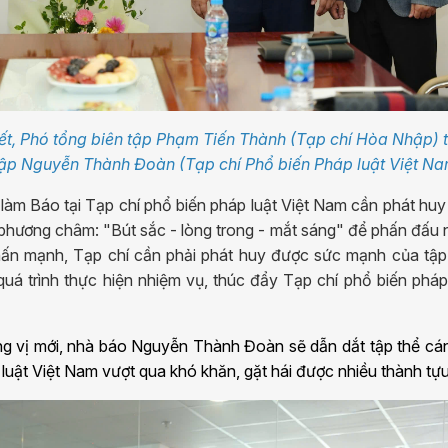
t, Phó tổng biên tập Phạm Tiến Thành (Tạp chí Hòa Nhập) 
ập Nguyễn Thành Đoàn (Tạp chí Phổ biến Pháp luật Việt Na
 làm Báo tại Tạp chí phổ biến pháp luật Việt Nam cần phát huy
 phương châm: "Bút sắc - lòng trong - mắt sáng" để phấn đấu
hấn mạnh, Tạp chí cần phải phát huy được sức mạnh của tập
uá trình thực hiện nhiệm vụ, thúc đẩy Tạp chí phổ biến pháp
ơng vị mới, nhà báo Nguyễn Thành Đoàn sẽ dẫn dắt tập thể cá
luật Việt Nam vượt qua khó khăn, gặt hái được nhiều thành tựu