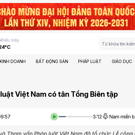
Nhiều mây
24°C
KINH DOANH
BẤT ĐỘNG SẢN
PHÁP LUẬT
GIÁO DỤC
 luật Việt Nam có tân Tổng Biên tập
09:57
3:12
Nam miền b
n và Tham vấn Pháp luật Việt Nam đã tổ chức Lễ công