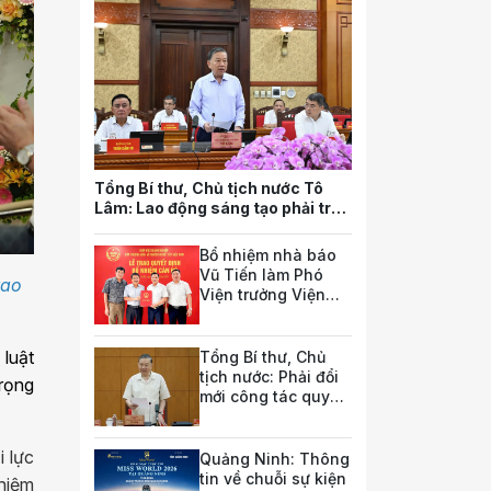
Tổng Bí thư, Chủ tịch nước Tô
Lâm: Lao động sáng tạo phải trở
thành nguồn lực quan trọng nhất
của quốc gia trong tương lai
Bổ nhiệm nhà báo
Vũ Tiến làm Phó
rao
Viện trưởng Viện
Nghiên cứu pháp
luật và chính sách
doanh nghiệp
 luật
Tổng Bí thư, Chủ
tịch nước: Phải đổi
rọng
mới công tác quy
hoạch và tổ chức
phát triển hạ tầng
i lực
Quảng Ninh: Thông
tin về chuỗi sự kiện
ghiệm