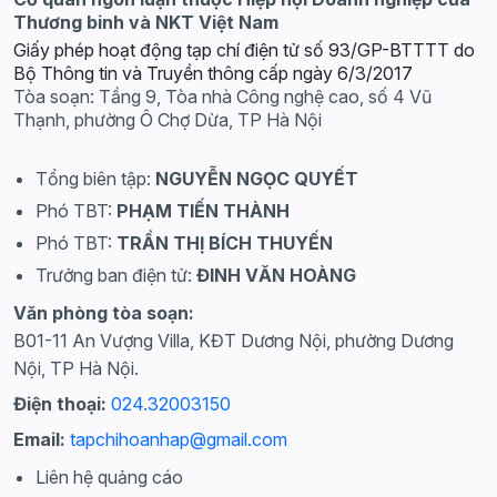
Thương binh và NKT Việt Nam
Giấy phép hoạt động tạp chí điện tử số 93/GP-BTTTT do
Bộ Thông tin và Truyền thông cấp ngày 6/3/2017
Tòa soạn: Tầng 9, Tòa nhà Công nghệ cao, số 4 Vũ
Thạnh, phường Ô Chợ Dừa, TP Hà Nội
Tổng biên tập:
NGUYỄN NGỌC QUYẾT
Phó TBT:
PHẠM TIẾN THÀNH
Phó TBT:
TRẦN THỊ BÍCH THUYẾN
Trưởng ban điện tử:
ĐINH VĂN HOÀNG
Văn phòng tòa soạn:
B01-11 An Vượng Villa, KĐT Dương Nội, phường Dương
Nội, TP Hà Nội.
Điện thoại:
024.32003150
Email:
tapchihoanhap@gmail.com
Liên hệ quảng cáo