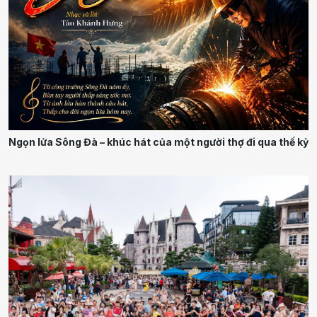
Ngọn lửa Sông Đà – khúc hát của một người thợ đi qua thế kỷ