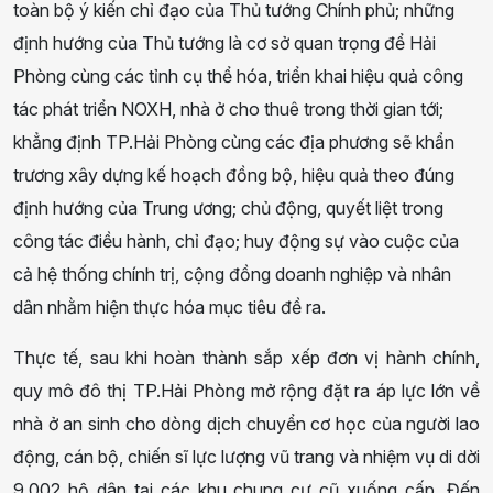
toàn bộ ý kiến chỉ đạo của Thủ tướng Chính phủ; những
định hướng của Thủ tướng là cơ sở quan trọng để Hải
Phòng cùng các tỉnh cụ thể hóa, triển khai hiệu quả công
tác phát triển NOXH, nhà ở cho thuê trong thời gian tới;
khẳng định TP.Hải Phòng cùng các địa phương sẽ khẩn
trương xây dựng kế hoạch đồng bộ, hiệu quả theo đúng
định hướng của Trung ương; chủ động, quyết liệt trong
công tác điều hành, chỉ đạo; huy động sự vào cuộc của
cả hệ thống chính trị, cộng đồng doanh nghiệp và nhân
dân nhằm hiện thực hóa mục tiêu đề ra.
Thực tế, sau khi hoàn thành sắp xếp đơn vị hành chính,
quy mô đô thị TP.Hải Phòng mở rộng đặt ra áp lực lớn về
nhà ở an sinh cho dòng dịch chuyển cơ học của người lao
động, cán bộ, chiến sĩ lực lượng vũ trang và nhiệm vụ di dời
9.002 hộ dân tại các khu chung cư cũ xuống cấp. Đến