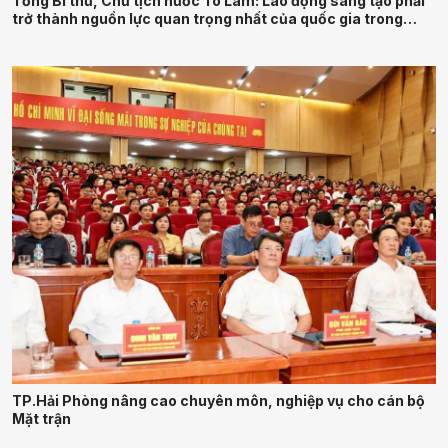
Tổng Bí thư, Chủ tịch nước Tô Lâm: Lao động sáng tạo phải
trở thành nguồn lực quan trọng nhất của quốc gia trong
tương lai
TP.Hải Phòng nâng cao chuyên môn, nghiệp vụ cho cán bộ
Mặt trận