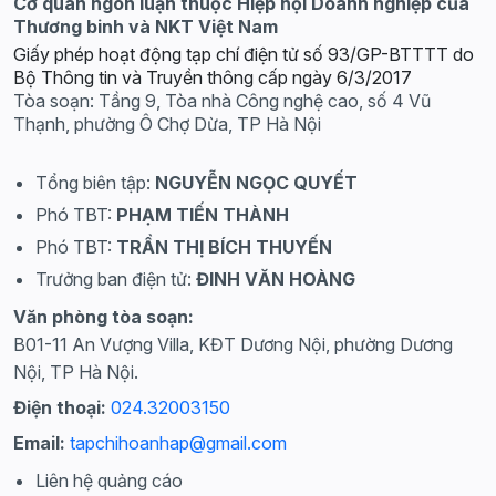
Cơ quan ngôn luận thuộc Hiệp hội Doanh nghiệp của
Thương binh và NKT Việt Nam
Giấy phép hoạt động tạp chí điện tử số 93/GP-BTTTT do
Bộ Thông tin và Truyền thông cấp ngày 6/3/2017
Tòa soạn: Tầng 9, Tòa nhà Công nghệ cao, số 4 Vũ
Thạnh, phường Ô Chợ Dừa, TP Hà Nội
Tổng biên tập:
NGUYỄN NGỌC QUYẾT
Phó TBT:
PHẠM TIẾN THÀNH
Phó TBT:
TRẦN THỊ BÍCH THUYẾN
Trưởng ban điện tử:
ĐINH VĂN HOÀNG
Văn phòng tòa soạn:
B01-11 An Vượng Villa, KĐT Dương Nội, phường Dương
Nội, TP Hà Nội.
Điện thoại:
024.32003150
Email:
tapchihoanhap@gmail.com
Liên hệ quảng cáo