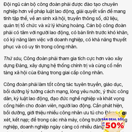
Đội ngũ cán bộ công đoàn phải được đào tạo chuyên
nghiệp hơn về pháp luật lao động, giải quyết vấn đề mang
tính tập thể, về an sinh xã hội, truyền thông số, dữ liệu,
quản trị tổ chức và xử lý khủng hoảng. Cán bộ công đoàn
phải có tâm với người lao động, có bản lĩnh trước khó khăn,
có kỹ năng làm việc với doanh nghiệp, có khả năng thuyết
phục và có uy tín trong công nhân.
Thứ sáu,
Công đoàn phải tham gia tích cực hơn vào xây
dựng Đảng, xây dựng hệ thống chính trị và củng cố nền
tảng xã hội của Đảng trong giai cấp công nhân.
Công đoàn phải làm tốt công tác tuyên truyền, giáo dục,
bồi dưỡng lý tưởng cách mạng, lòng yêu nước, ý thức công
dân, kỷ luật lao động, đạo đức nghề nghiệp và khát vọng
cống hiến cho đoàn viên, người lao động. Cần phát hiện,
bồi dưỡng, giới thiệu nhiều công nhân ưu tú cho Đảng xem
i
xét, kết nạp; để trong các nhà máy, công trường, khu công
nghiệp, doanh nghiệp ngày càng có nhiều đảng viên là