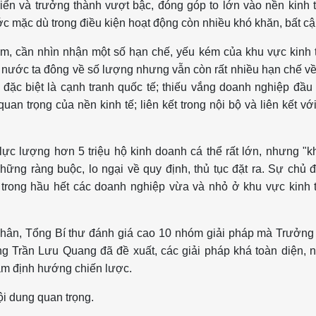
iển và trưởng thành vượt bậc, đóng góp to lớn vào nền kinh 
ước mặc dù trong điều kiện hoạt động còn nhiều khó khăn, bất cậ
âm, cần nhìn nhận một số hạn chế, yếu kém của khu vực kinh 
 nước ta đông về số lượng nhưng vẫn còn rất nhiều hạn chế v
, đặc biệt là cạnh tranh quốc tế; thiếu vắng doanh nghiệp đầu
uan trọng của nền kinh tế; liên kết trong nội bộ và liên kết vớ
lực lượng hơn 5 triệu hộ kinh doanh cá thể rất lớn, nhưng "
hững ràng buộc, lo ngại về quy định, thủ tục đặt ra. Sự chủ 
 trong hầu hết các doanh nghiệp vừa và nhỏ ở khu vực kinh 
ư nhân, Tổng Bí thư đánh giá cao 10 nhóm giải pháp mà Trưởn
g Trần Lưu Quang đã đề xuất, các giải pháp khá toàn diện, 
tầm định hướng chiến lược.
ội dung quan trọng.