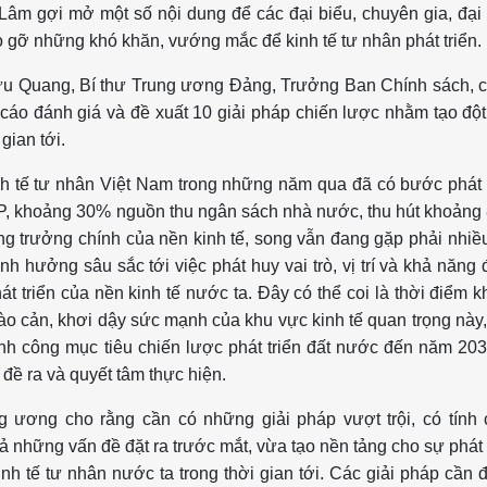
Lâm gợi mở một số nội dung để các đại biểu, chuyên gia, đại
 gỡ những khó khăn, vướng mắc để kinh tế tư nhân phát triển.
 Lưu Quang, Bí thư Trung ương Đảng, Trưởng Ban Chính sách, 
cáo đánh giá và đề xuất 10 giải pháp chiến lược nhằm tạo độ
 gian tới.
h tế tư nhân Việt Nam trong những năm qua đã có bước phát 
P, khoảng 30% nguồn thu ngân sách nhà nước, thu hút khoản
ng trưởng chính của nền kinh tế, song vẫn đang gặp phải nhiề
ảnh hưởng sâu sắc tới việc phát huy vai trò, vị trí và khả năng
t triển của nền kinh tế nước ta. Đây có thể coi là thời điểm 
rào cản, khơi dậy sức mạnh của khu vực kinh tế quan trọng này
ành công mục tiêu chiến lược phát triển đất nước đến năm 20
đề ra và quyết tâm thực hiện.
g ương cho rằng cần có những giải pháp vượt trội, có tính 
 những vấn đề đặt ra trước mắt, vừa tạo nền tảng cho sự phát 
nh tế tư nhân nước ta trong thời gian tới. Các giải pháp cần