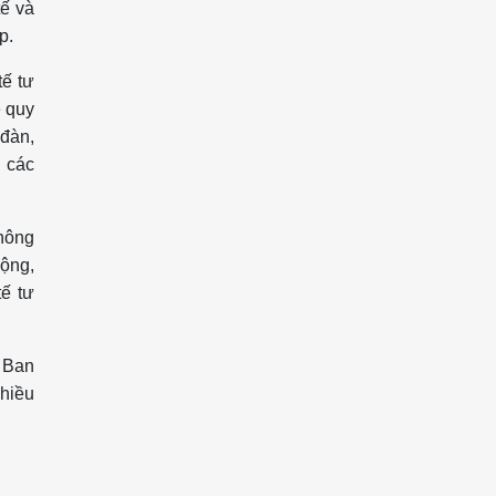
tế và
p.
tế tư
ề quy
 đàn,
i các
không
động,
tế tư
g Ban
nhiều