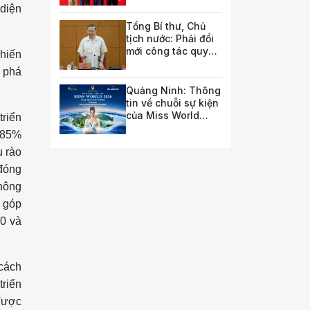
 diện
luật và chính sách
doanh nghiệp
Tổng Bí thư, Chủ
tịch nước: Phải đổi
mới công tác quy
chiến
hoạch và tổ chức
t phá
phát triển hạ tầng
Quảng Ninh: Thông
tin về chuỗi sự kiện
của Miss World
triển
2026
g 85%
u rào
 đóng
không
, góp
30 và
cách
triển
 được