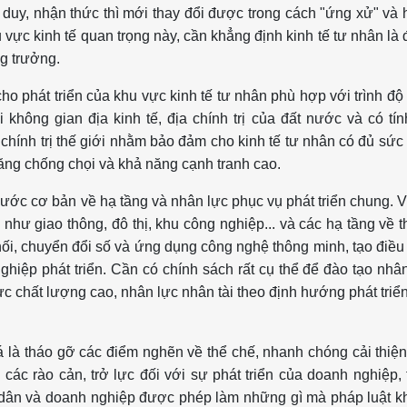
ư duy, nhận thức thì mới thay đổi được trong cách "ứng xử" và
u vực kinh tế quan trọng này, cần khẳng định kinh tế tư nhân là
ng trưởng.
cho phát triển của khu vực kinh tế tư nhân phù hợp với trình độ
i không gian địa kinh tế, địa chính trị của đất nước và có tín
a chính trị thế giới nhằm bảo đảm cho kinh tế tư nhân có đủ sức
năng chống chọi và khả năng cạnh tranh cao.
bước cơ bản về hạ tầng và nhân lực phục vụ phát triển chung. 
như giao thông, đô thị, khu công nghiệp... và các hạ tầng về 
t nối, chuyển đổi số và ứng dụng công nghệ thông minh, tạo điều
ghiệp phát triển. Cần có chính sách rất cụ thể để đào tạo nhâ
lực chất lượng cao, nhân lực nhân tài theo định hướng phát triể
há là tháo gỡ các điểm nghẽn về thể chế, nhanh chóng cải thiệ
 các rào cản, trở lực đối với sự phát triển của doanh nghiệp,
 dân và doanh nghiệp được phép làm những gì mà pháp luật k