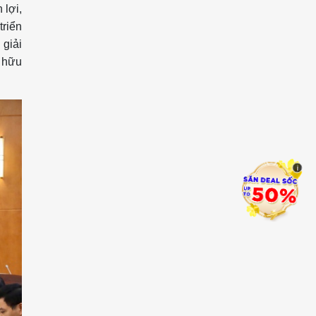
 lợi,
triển
 giải
ý hữu
i