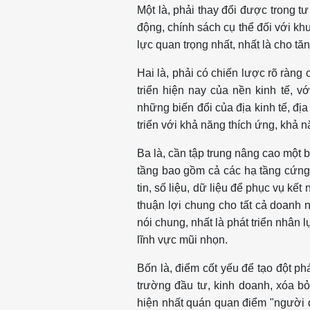
Một là, phải thay đổi được trong t
động, chính sách cụ thể đối với kh
lực quan trọng nhất, nhất là cho tă
Hai là, phải có chiến lược rõ ràng 
triển hiện nay của nền kinh tế, vớ
những biến đổi của địa kinh tế, đị
triển với khả năng thích ứng, khả 
Ba là, cần tập trung nâng cao một 
tầng bao gồm cả các hạ tầng cứng 
tin, số liệu, dữ liệu để phục vụ kế
thuận lợi chung cho tất cả doanh n
nói chung, nhất là phát triển nhân 
lĩnh vực mũi nhọn.
Bốn là, điểm cốt yếu để tạo đột p
trường đầu tư, kinh doanh, xóa bỏ
hiện nhất quán quan điểm "người