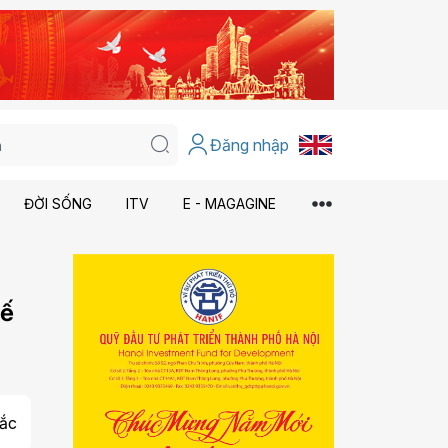
Đăng nhập
ĐỜI SỐNG
ITV
E - MAGAGINE
tế
ắc