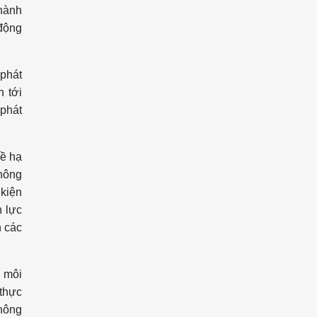
 hành
 động
 phát
h tới
 phát
Về hạ
thông
 kiện
n lực
n các
n môi
 thực
hông