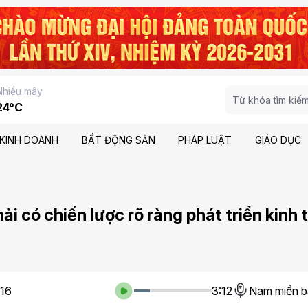
Nhiều mây
24°C
KINH DOANH
BẤT ĐỘNG SẢN
PHÁP LUẬT
GIÁO DỤC
ải có chiến lược rõ ràng phát triển kinh 
:16
3:12
Nam miền b