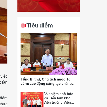
Tiêu điểm
 việc
Tổng Bí thư, Chủ tịch nước Tô
c lần
Lâm: Lao động sáng tạo phải trở
thành nguồn lực quan trọng nhất
của quốc gia trong tương lai
Bổ nhiệm nhà báo
Vũ Tiến làm Phó
 điểm
Viện trưởng Viện
 thực
Nghiên cứu pháp