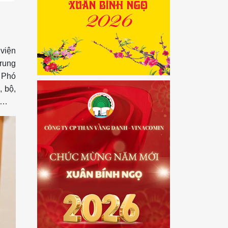
 viện
Trung
 Phó
, bộ,
ế…