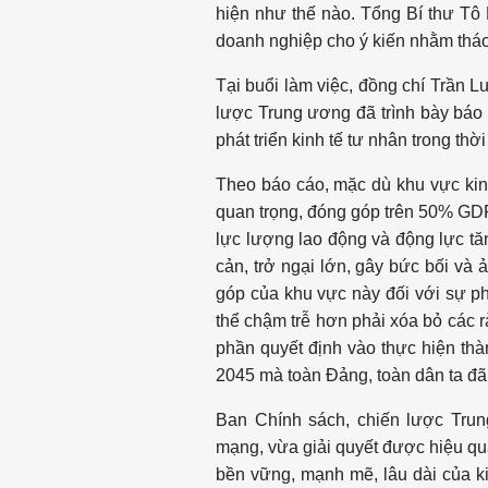
hiện như thế nào. Tổng Bí thư Tô 
doanh nghiệp cho ý kiến nhằm tháo
Tại buổi làm việc, đồng chí Trần
lược Trung ương đã trình bày báo 
phát triển kinh tế tư nhân trong thời
Theo báo cáo, mặc dù khu vực kin
quan trọng, đóng góp trên 50% GD
lực lượng lao động và động lực tă
cản, trở ngại lớn, gây bức bối và 
góp của khu vực này đối với sự phá
thể chậm trễ hơn phải xóa bỏ các 
phần quyết định vào thực hiện th
2045 mà toàn Đảng, toàn dân ta đã 
Ban Chính sách, chiến lược Trun
mạng, vừa giải quyết được hiệu quả
bền vững, mạnh mẽ, lâu dài của ki