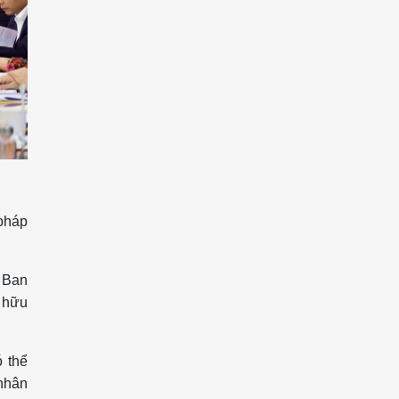
 pháp
a Ban
, hữu
ó thể
 nhân