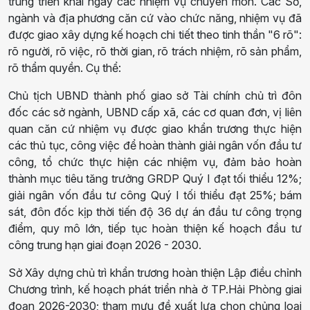
trung triển khai ngay các nhiệm vụ chuyên môn. Các Sở,
ngành và địa phương căn cứ vào chức năng, nhiệm vụ đã
được giao xây dựng kế hoạch chi tiết theo tinh thần "6 rõ":
rõ người, rõ việc, rõ thời gian, rõ trách nhiệm, rõ sản phẩm,
rõ thẩm quyền. Cụ thể:
Chủ tịch UBND thành phố giao sở Tài chính chủ trì đôn
đốc các sở ngành, UBND cấp xã, các cơ quan đơn, vị liên
quan căn cứ nhiệm vụ được giao khẩn trương thực hiện
các thủ tục, công việc để hoàn thành giải ngân vốn đầu tư
công, tổ chức thực hiện các nhiệm vụ, đảm bảo hoàn
thành mục tiêu tăng trưởng GRDP Quý I đạt tối thiểu 12%;
giải ngân vốn đầu tư công Quý I tối thiểu đạt 25%; bám
sát, đôn đốc kịp thời tiến độ 36 dự án đầu tư công trọng
điểm, quy mô lớn, tiếp tục hoàn thiện kế hoạch đầu tư
công trung hạn giai đoạn 2026 - 2030.
Sở Xây dựng chủ trì khẩn trương hoàn thiện Lập điều chỉnh
Chương trình, kế hoạch phát triển nhà ở TP.Hải Phòng giai
đoạn 2026-2030; tham mưu đề xuất lựa chọn chủng loại