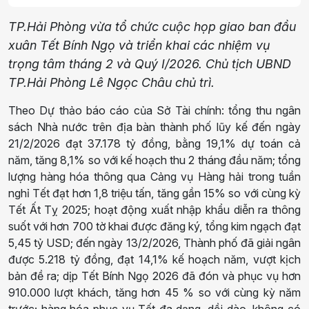
TP.Hải Phòng vừa tổ chức cuộc họp giao ban đầu
xuân Tết Bính Ngọ và triển khai các nhiệm vụ
trọng tâm tháng 2 và Quý I/2026. Chủ tịch UBND
TP.Hải Phòng Lê Ngọc Châu chủ trì.
Theo Dự thảo báo cáo của Sở Tài chính: tổng thu ngân
sách Nhà nước trên địa bàn thành phố lũy kế đến ngày
21/2/2026 đạt 37.178 tỷ đồng, bằng 19,1% dự toán cả
năm, tăng 8,1% so với kế hoạch thu 2 tháng đầu năm; tổng
lượng hàng hóa thông qua Cảng vụ Hàng hải trong tuần
nghỉ Tết đạt hơn 1,8 triệu tấn, tăng gần 15% so với cùng kỳ
Tết Ất Tỵ 2025; hoạt động xuất nhập khẩu diễn ra thông
suốt với hơn 700 tờ khai được đăng ký, tổng kim ngạch đạt
5,45 tỷ USD; đến ngày 13/2/2026, Thành phố đã giải ngân
được 5.218 tỷ đồng, đạt 14,1% kế hoạch năm, vượt kịch
bản đề ra; dịp Tết Bính Ngọ 2026 đã đón và phục vụ hơn
910.000 lượt khách, tăng hơn 45 % so với cùng kỳ năm
trước; hàng hóa phục vụ Tết đa dạng, dồi dào, không có