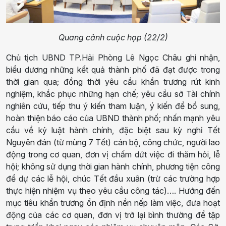
Quang cảnh cuộc họp (22/2)
Chủ tịch UBND TP.Hải Phòng Lê Ngọc Châu ghi nhận,
biểu dương những kết quả thành phố đã đạt được trong
thời gian qua; đồng thời yêu cầu khẩn trương rút kinh
nghiệm, khắc phục những hạn chế; yêu cầu sở Tài chính
nghiên cứu, tiếp thu ý kiến tham luận, ý kiến để bổ sung,
hoàn thiện báo cáo của UBND thành phố; nhấn mạnh yêu
cầu về kỷ luật hành chính, đặc biệt sau kỳ nghỉ Tết
Nguyên đán (từ mùng 7 Tết) cán bộ, công chức, người lao
động trong cơ quan, đơn vị chấm dứt việc đi thăm hỏi, lễ
hội; không sử dụng thời gian hành chính, phương tiện công
để dự các lễ hội, chúc Tết đầu xuân (trừ các trường hợp
thực hiện nhiệm vụ theo yêu cầu công tác)…. Hướng đến
mục tiêu khẩn trương ổn định nền nếp làm việc, đưa hoạt
động của các cơ quan, đơn vị trở lại bình thường để tập