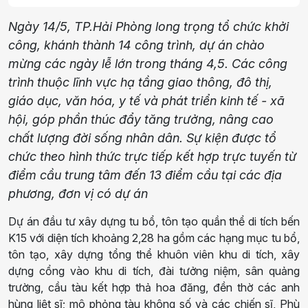
Ngày 14/5, TP.Hải Phòng long trọng tổ chức khởi
công, khánh thành 14 công trình, dự án chào
mừng các ngày lễ lớn trong tháng 4,5. Các công
trình thuộc lĩnh vực hạ tầng giao thông, đô thị,
giáo dục, văn hóa, y tế và phát triển kinh tế - xã
hội, góp phần thúc đẩy tăng trưởng, nâng cao
chất lượng đời sống nhân dân. Sự kiện được tổ
chức theo hình thức trực tiếp kết hợp trực tuyến từ
điểm cầu trung tâm đến 13 điểm cầu tại các địa
phương, đơn vị có dự án
Dự án đầu tư xây dựng tu bổ, tôn tạo quần thể di tích bến
K15
với
diện tích khoảng 2,28 ha gồm các hạng mục
t
u bổ,
tôn tạo, xây dựng tổng thể khuôn viên khu di tích, xây
dựng cổng vào khu di tích, đài tưởng niệm, sân quảng
trường, cầu tàu kết hợp thả hoa đăng, đền thờ các anh
hùng liệt
sĩ
; mô phỏng tàu không số và các chiến
sĩ
, Phù