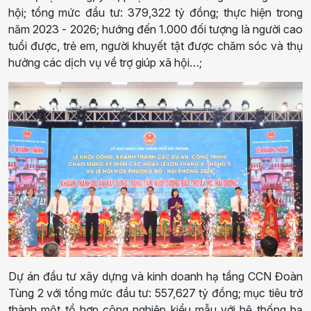
hội
; t
ổng mức đầu tư: 379
,
322 t
ỷ
đồng
; thực hiện trong
năm
2023
-
2026
;
hướng đến 1.000 đối tượng
là người cao
tuổi được, trẻ em, người khuyết tật được
chăm sóc và thụ
hưởng các dịch vụ về trợ giúp xã hội
…;
Dự án đầu tư xây dựng và kinh doanh hạ tầng C
CN
Đoàn
Tùng
2 với t
ổng mức đầu tư: 557,627 tỷ đồng
; mục tiêu
trở
thành một tổ hợp công nghiệp kiểu mẫu với hệ thống hạ