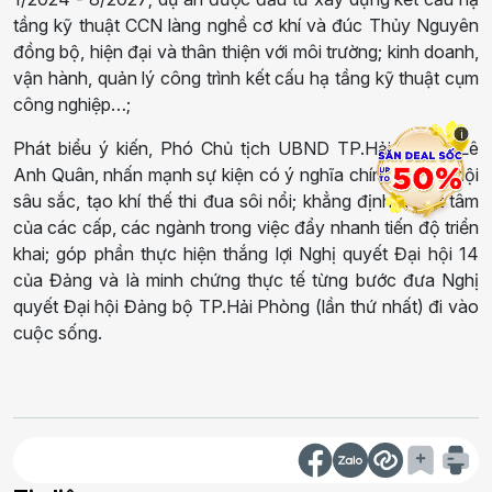
tầng kỹ thuật
CCN
làng nghề cơ khí và đúc Thủy Nguyên
đồng bộ, hiện đại và thân thiện với môi trường
; k
inh doanh,
vận hành, quản lý công trình kết cấu hạ tầng kỹ thuật cụm
công nghiệp
…;
i
Phát biểu ý kiến, Phó Chủ tịch UBND TP.Hải Phòng Lê
Anh Quân, nhấn mạnh s
ự kiệ
n
có ý nghĩa chính trị - xã hội
sâu sắc, tạo khí thế thi đua sôi nổi; khẳng định quyết tâm
của các cấp, các ngành trong việc đẩy nhanh tiến độ triển
khai;
góp phần thực hiện thắng lợi Nghị quyết Đại hội 14
của Đảng và là minh chứng thực tế từng bước đưa Nghị
quyết Đại hội Đảng bộ
TP.Hải Phòng (
lần thứ
nhất) đi
vào
cuộc sống.