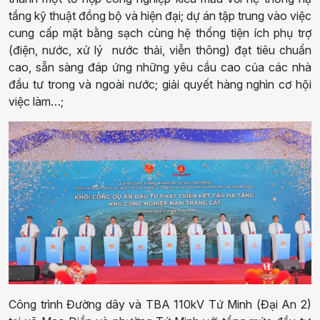
tầng kỹ thuật đồng bộ và hiện đại
; d
ự án tập trung vào việc
cung cấp mặt bằng sạch cùng hệ thống tiện ích phụ trợ
(điện, nước, xử lý nước thải, viễn thông) đạt tiêu chuẩn
cao, sẵn sàng đáp ứng những yêu cầu cao của các nhà
đầu tư trong và ngoài nước
; g
iải quyết
hàng
nghìn cơ hội
việc làm
…;
Công trình Đường dây và TBA 110kV Tứ Minh (Đại An 2)