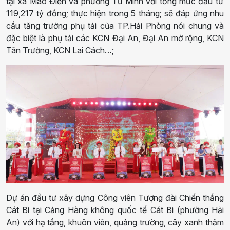
tại xã Mao Điền và phường Tứ Minh với t
ổng mức đầu tư
119
,
217
tỷ
đồng
; thực hiện trong 5
tháng
; sẽ đ
áp ứng nhu
cầu tăng trưởng phụ tải của
TP.
Hải Phòng nói chung và
đặc biệt là phụ tải các KCN Đại An, Đại An mở rộng, KCN
Tân Trường, KCN Lai Cách…
;
Dự án đầu tư xây dựng Công viên Tượng đài Chiến thắng
Cát Bi tại Cảng Hàng không quốc tế Cát Bi
(
phường Hải
An
)
với hạ tầng, khuôn viên, quảng trường, cây xanh thảm