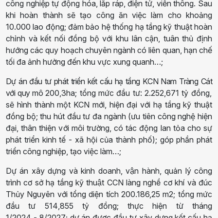
công nghiệp tự động hóa, lắp ráp, điện tử, viễn thông. Sau
khi hoàn thành sẽ tạo công ăn việc làm cho khoảng
10.000 lao động
; đảm
bảo hệ thống hạ tầng kỹ thuật hoàn
chỉnh và kết nối đồng bộ với khu lân cận, tuân thủ định
hướng các quy hoạch chuyên ngành có liên quan, hạn chế
tối đa ảnh hưởng đến khu vực xung quanh…
;
Dự án đầu tư
phát triển
kết cấu hạ tầng K
CN
Nam Tràng Cát
với quy mô
200,3ha
; t
ổng mức đầu tư: 2.252,671 tỷ đồng
,
sẽ h
ình thành
một KCN
mới, hiện đại với hạ tầng kỹ thuật
đồng bộ; thu hút đầu tư đa ngành (ưu tiên công nghệ hiện
đại, thân thiện với môi trường, có tác động lan tỏa cho sự
phát triển kinh tế - xã hội của thành phố); góp phần phát
triển công nghiệp, tạo việc làm…
;
Dự án xây dựng và kinh doanh, vận hành, quản lý công
trình cơ sở hạ tầng kỹ thuật
CCN
làng nghề cơ khí và đúc
Thủy Nguyên
với tổng
diện tích 200.186,25 m
2; tổng mức
đầu tư
514
,
855
tỷ
đồng
; thực hiện t
ừ tháng
1/2024
-
8/2027
; dự án được đ
ầu tư xây dựng kết cấu hạ