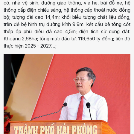
cỏ, nhà vệ sinh, đường giao thông, vỉa hè, bãi đỗ xe, hệ
thống cấp điện chiếu sáng, hệ thống cấp thoát nước đồng
bộ
;
tượng đài cao 14,4m; khối biểu tượng chất liệu đồng,
trên đế bệ hình trụ đường kính 9,9m, kết cấu bê tông cốt
thép ốp phù điêu đá cao 4,5m
; d
iện tích sử dụng đất:
Khoảng 2,68ha
; t
ổng mức đầu tư: 119
,
650
tỷ
đồn
g; t
iến độ
thực hiệ
n
2025
-
202
7…;