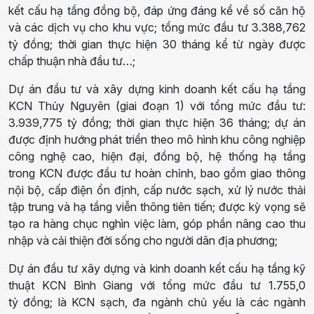
kết cấu hạ tầng đồng bộ, đáp ứng đáng kể về số căn hộ
và các dịch vụ cho khu vực
; t
ổng mức đầu tư 3.388
,
76
2
tỷ
đồng
; thời gian thực hiện 30 tháng kể từ ngày được
chấp thuận nhà đầu tư…;
Dự án đầu tư và xây dựng kinh doanh kết cấu hạ tầng
K
CN
Thủy Nguyên (
g
iai đoạn 1)
với t
ổng mức đầu tư:
3.939
,
775
tỷ
đồng
; t
hời gian
thực hiện
36 tháng
; d
ự án
được định hướng phát triển theo mô hình khu công nghiệp
công nghệ cao, hiện đại, đồng bộ
, h
ệ thống hạ tầng
trong
KCN
được đầu tư hoàn chỉnh, bao gồm giao thông
nội bộ, cấp điện ổn định, cấp nước sạch, xử lý nước thải
tập trung và hạ tầng viễn thông tiên tiến
;
được kỳ vọng sẽ
tạo ra hàng chục nghìn việc làm, góp phần nâng cao thu
nhập và cải thiện đời sống cho người dân địa phương
;
Dự án đầu tư xây dựng và kinh doanh kết cấu hạ tầng kỹ
thuật K
CN
Bình Giang
với t
ổng mức đầu tư 1.755
,0
tỷ
đồng
; l
à
KCN
sạch, đa ngành chủ yếu là các ngành