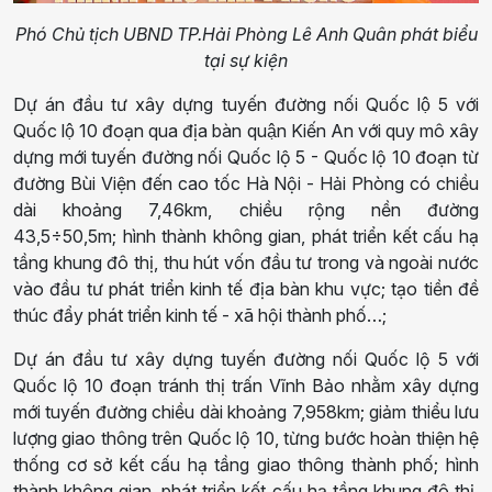
Phó Chủ tịch UBND TP.Hải Phòng Lê Anh Quân phát biểu
tại sự kiện
Dự án đầu tư xây dựng tuyến đường nối Quốc lộ 5 với
Quốc lộ 10 đoạn qua địa bàn quận Kiến An
với quy mô x
ây
dựng mới tuyến đường nối Quốc lộ 5 - Quốc lộ 10 đoạn từ
đường Bùi Viện đến cao tốc Hà Nội - Hải Phòng có chiều
dài khoảng 7,46km, chiều rộng nền đường
43,5÷50,5m;
h
ình thành không gian, phát triển kết cấu hạ
tầng khung đô thị, thu hút vốn đầu tư trong và ngoài nước
vào đầu tư phát triển kinh tế địa bàn khu vực; tạo tiền đề
thúc đẩy phát triển kinh tế - xã hội thành phố
…;
Dự án đầu tư xây dựng tuyến đường nối Quốc lộ 5 với
Quốc lộ 10 đoạn tránh thị trấn Vĩnh Bả
o nhằm x
ây dựng
mới tuyến đường chiều dài khoảng 7,958km
;
giảm thiểu lưu
lượng giao thông trên Quốc lộ 10, từng bước hoàn thiện hệ
thống cơ sở kết cấu hạ tầng giao thông thành phố;
h
ình
thành không gian, phát triển kết cấu hạ tầng khung đô thị,