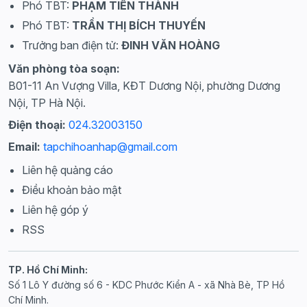
Phó TBT:
PHẠM TIẾN THÀNH
Phó TBT:
TRẦN THỊ BÍCH THUYẾN
Trưởng ban điện tử:
ĐINH VĂN HOÀNG
Văn phòng tòa soạn:
B01-11 An Vượng Villa, KĐT Dương Nội, phường Dương
Nội, TP Hà Nội.
Điện thoại:
024.32003150
Email:
tapchihoanhap@gmail.com
Liên hệ quảng cáo
Điều khoản bảo mật
Liên hệ góp ý
RSS
TP. Hồ Chí Minh:
Số 1 Lô Y đường số 6 - KDC Phước Kiển A - xã Nhà Bè, TP Hồ
Chí Minh.