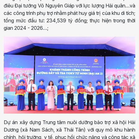
điêu Đại tướng Võ Nguyên Giáp với lực lượng Hải quân
…
và
các công trình phụ trợ nhằm phát huy giá trị của khu di tích
;
t
ổng mức đầu tư: 234
,
539
tỷ
đồng
;
thực hiện
trong thời
gian
2024 - 2026
…;
Dự án xây dựng Trung tâm nuôi dưỡng bảo trợ xã hội Hải
Dương
(
xã Nam Sách, xã Thái Tân
) với quy mô k
hu hành
chính, hội trường, y tế, phục hồi chức năng và công tác xã