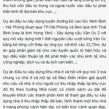
thu hút vốn đầu tư trong và ngoài nước vào đầu tư phát
triển kinh tế địa bàn khu vực
…;
Dự án đầu tư xây dựng tuyến đường bộ cao tốc Ninh Bình
- Hải Phòng đoạn qua
TP.
Hải Phòng và 9km
qua
tỉnh Thái
Bình (nay là tỉnh Hưng Yên) - Xây dựng cầu Văn Úc 2
với
quy mô x
ây dựng mới 1 đơn nguyên cầu vượt sông Văn Úc
bằng bê tông cốt thép dự ứng lực với khổ cầu 22,75m
; dự
án góp
phần giảm tải cho các tuyến quốc lộ hiện hữu và
tạo điều kiện thuận lợi để phát triển các khu kinh tế, khu
công nghiệp, dịch vụ và du lịch ven biển…
;
Dự án Đầu tư xây dựng Khu nhà ở xã hội
với quy mô
3 toà
chung cư nhà ở xã hội tại xã Mao Điền nhằm giải quyết
nhu cầu về nhà ở cho người có thu nhập thấp tại khu vực
đô thị theo hướng Nhà nước có chính sách ưu đãi để
khuyến khích các thành phần kinh tế tham gia đầu tư xây
dựng nhà ở thu nhập thấp để bán, hình thành một khu nhà
ở mang phong cách hiện đại, có kiến trúc cảnh quan đẹp,