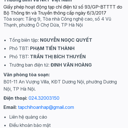
Giấy phép hoạt động tạp chí điện tử số 93/GP-BTTTT do
Bộ Thông tin và Truyền thông cấp ngày 6/3/2017
Tòa soạn: Tầng 9, Tòa nhà Công nghệ cao, số 4 Vũ
Thạnh, phường Ô Chợ Dừa, TP Hà Nội
Tổng biên tập:
NGUYỄN NGỌC QUYẾT
Phó TBT:
PHẠM TIẾN THÀNH
Phó TBT:
TRẦN THỊ BÍCH THUYẾN
Trưởng ban điện tử:
ĐINH VĂN HOÀNG
Văn phòng tòa soạn:
B01-11 An Vượng Villa, KĐT Dương Nội, phường Dương
Nội, TP Hà Nội.
Điện thoại:
024.32003150
Email:
tapchihoanhap@gmail.com
Liên hệ quảng cáo
Điều khoản bảo mật