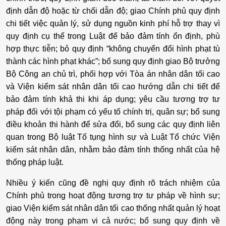
định dẫn độ hoặc từ chối dẫn độ; giao Chính phủ quy định
chi tiết việc quản lý, sử dụng nguồn kinh phí hỗ trợ thay vì
quy định cụ thể trong Luật để bảo đảm tính ổn định, phù
hợp thực tiễn; bỏ quy định “không chuyển đổi hình phạt tù
thành các hình phạt khác”; bổ sung quy định giao Bộ trưởng
Bộ Công an chủ trì, phối hợp với Tòa án nhân dân tối cao
và Viện kiểm sát nhân dân tối cao hướng dẫn chi tiết để
bảo đảm tính khả thi khi áp dụng; yêu cầu tương trợ tư
pháp đối với tội phạm có yếu tố chính trị, quân sự; bổ sung
điều khoản thi hành để sửa đổi, bổ sung các quy định liên
quan trong Bộ luật Tố tụng hình sự và Luật Tổ chức Viện
kiểm sát nhân dân, nhằm bảo đảm tính thống nhất của hệ
thống pháp luật.
Nhiều ý kiến cũng đề nghị quy định rõ trách nhiệm của
Chính phủ trong hoạt động tương trợ tư pháp về hình sự;
giao Viện kiểm sát nhân dân tối cao thống nhất quản lý hoạt
động này trong phạm vi cả nước; bổ sung quy định về