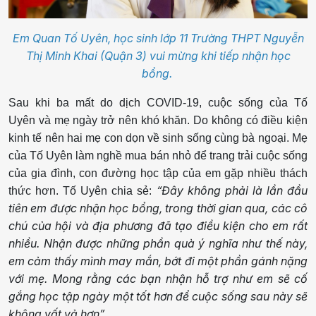
Em Quan Tố Uyên, học sinh lớp 11 Trường THPT Nguyễn
Thị Minh Khai (Quận 3) vui mừng khi tiếp nhận học
bổng.
Sau khi ba mất do dịch COVID-19, cuộc sống của Tố
Uyên và mẹ ngày trở nên khó khăn. Do không có điều kiện
kinh tế nên hai mẹ con dọn về sinh sống cùng bà ngoại. Mẹ
của Tố Uyên làm nghề mua bán nhỏ để trang trải cuộc sống
của gia đình, con đường học tập của em gặp nhiều thách
“Đây không phải là lần đầu
thức hơn. Tố Uyên chia sẻ:
tiên em được nhận học bổng, trong thời gian qua, các cô
chú của hội và địa phương đã tạo điều kiện cho em rất
nhiều. Nhận được những phần quà ý nghĩa như thế này,
em cảm thấy mình may mắn, bớt đi một phần gánh nặng
với mẹ. Mong rằng các bạn nhận hỗ trợ như em sẽ cố
gắng học tập ngày một tốt hơn để cuộc sống sau này sẽ
không vất vả hơn”.