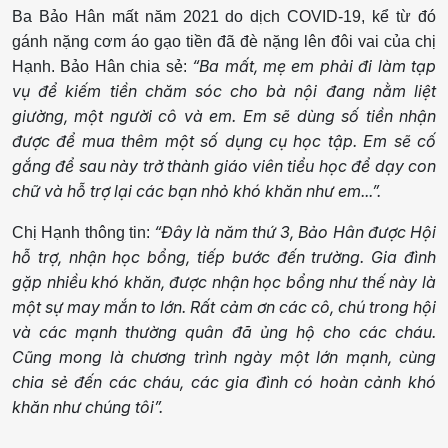
Ba Bảo Hân mất năm 2021 do dịch COVID-19, kể từ đó
gánh nặng cơm áo gạo tiền đã đè nặng lên đôi vai của chị
“Ba mất, mẹ em phải đi làm tạp
Hạnh. Bảo Hân chia sẻ:
vụ để kiếm tiền chăm sóc cho bà nội đang nằm liệt
giường, một người cô và em. Em sẽ dùng số tiền nhận
được để mua thêm một số dụng cụ học tập. Em sẽ cố
gắng để sau này trở thành giáo viên tiểu học để dạy con
chữ và hỗ trợ lại các bạn nhỏ khó khăn như em...”.
“Đây là năm thứ 3, Bảo Hân được Hội
Chị Hạnh thông tin:
hỗ trợ, nhận học bổng, tiếp bước đến trường. Gia đình
gặp nhiều khó khăn, được nhận học bổng như thế này là
một sự may mắn to lớn. Rất cảm ơn các cô, chú trong hội
và các mạnh thường quân đã ủng hộ cho các cháu.
Cũng mong là chương trình ngày một lớn mạnh, cùng
chia sẻ đến các cháu, các gia đình có hoàn cảnh khó
khăn như chúng tôi”.