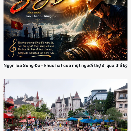
Ngọn lửa Sông Đà – khúc hát của một người thợ đi qua thế kỷ