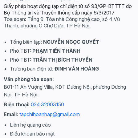
Giấy phép hoạt động tạp chí điện tử số 93/GP-BTTTT do
Bộ Thông tin và Truyền thông cấp ngày 6/3/2017
Tòa soạn: Tầng 9, Tòa nhà Công nghệ cao, số 4 Vũ
Thạnh, phường Ô Chợ Dừa, TP Hà Nội
Tổng biên tập:
NGUYỄN NGỌC QUYẾT
Phó TBT:
PHẠM TIẾN THÀNH
Phó TBT:
TRẦN THỊ BÍCH THUYẾN
Trưởng ban điện tử:
ĐINH VĂN HOÀNG
Văn phòng tòa soạn:
B01-11 An Vượng Villa, KĐT Dương Nội, phường Dương
Nội, TP Hà Nội.
Điện thoại:
024.32003150
Email:
tapchihoanhap@gmail.com
Liên hệ quảng cáo
Điều khoản bảo mật