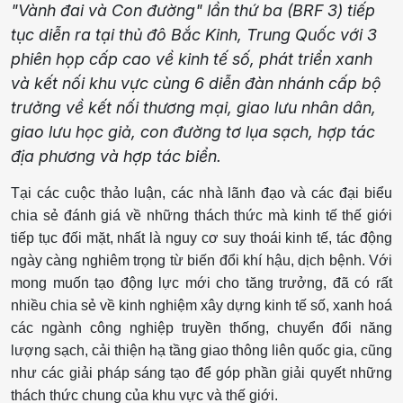
"Vành đai và Con đường" lần thứ ba (BRF 3) tiếp
tục diễn ra tại thủ đô Bắc Kinh, Trung Quốc với 3
phiên họp cấp cao về kinh tế số, phát triển xanh
và kết nối khu vực cùng 6 diễn đàn nhánh cấp bộ
trưởng về kết nối thương mại, giao lưu nhân dân,
giao lưu học giả, con đường tơ lụa sạch, hợp tác
địa phương và hợp tác biển.
Tại các cuộc thảo luận, các nhà lãnh đạo và các đại biểu
chia sẻ đánh giá về những thách thức mà kinh tế thế giới
tiếp tục đối mặt, nhất là nguy cơ suy thoái kinh tế, tác động
ngày càng nghiêm trọng từ biến đổi khí hậu, dịch bệnh. Với
mong muốn tạo động lực mới cho tăng trưởng, đã có rất
nhiều chia sẻ về kinh nghiệm xây dựng kinh tế số, xanh hoá
các ngành công nghiệp truyền thống, chuyển đổi năng
lượng sạch, cải thiện hạ tầng giao thông liên quốc gia, cũng
như các giải pháp sáng tạo để góp phần giải quyết những
thách thức chung của khu vực và thế giới.