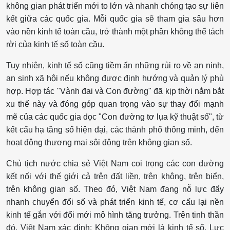
không gian phát triển mới to lớn và nhanh chóng tạo sự liên
kết giữa các quốc gia. Mỗi quốc gia sẽ tham gia sâu hơn
vào nền kinh tế toàn cầu, trở thành một phần không thể tách
rời của kinh tế số toàn cầu.
Tuy nhiên, kinh tế số cũng tiềm ẩn những rủi ro về an ninh,
an sinh xã hội nếu không được định hướng và quản lý phù
hợp. Hợp tác "Vành đai và Con đường" đã kịp thời nắm bắt
xu thế này và đóng góp quan trọng vào sự thay đổi mạnh
mẽ của các quốc gia dọc "Con đường tơ lụa kỹ thuật số", từ
kết cấu hạ tầng số hiện đại, các thành phố thông minh, đến
hoạt động thương mại sôi động trên không gian số.
Chủ tịch nước chia sẻ Việt Nam coi trọng các con đường
kết nối với thế giới cả trên đất liền, trên không, trên biển,
trên không gian số. Theo đó, Việt Nam đang nỗ lực đẩy
nhanh chuyển đổi số và phát triển kinh tế, cơ cấu lại nền
kinh tế gắn với đổi mới mô hình tăng trưởng. Trên tinh thần
đó, Việt Nam xác định: Không gian mới là kinh tế số. Lực