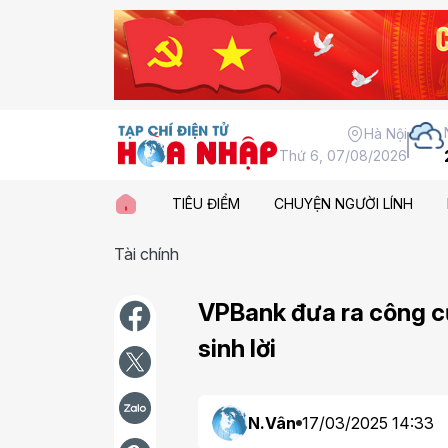
Hà Nội
Thứ 6, 07/08/2026
TIÊU ĐIỂM
CHUYỆN NGƯỜI LÍNH
Tài chính
VPBank đưa ra công cụ t
sinh lời
N.Vân
17/03/2025 14:33