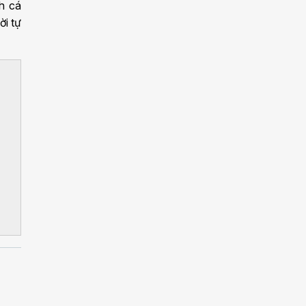
nh cá
ời tự