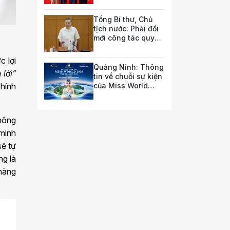
luật và chính sách
doanh nghiệp
Tổng Bí thư, Chủ
tịch nước: Phải đổi
mới công tác quy
hoạch và tổ chức
phát triển hạ tầng
c lợi
Quảng Ninh: Thông
 lời
”
tin về chuỗi sự kiện
của Miss World
chính
2026
thông
 minh
sẽ tự
ng là
 hàng