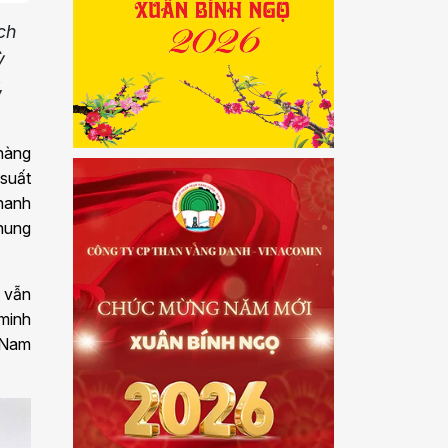
ch
ỳ
,
 hàng
suất
thanh
chung
g vẫn
 minh
 Nam