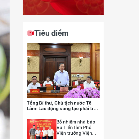
Tiêu điểm
Tổng Bí thư, Chủ tịch nước Tô
Lâm: Lao động sáng tạo phải trở
thành nguồn lực quan trọng nhất
của quốc gia trong tương lai
Bổ nhiệm nhà báo
Vũ Tiến làm Phó
Viện trưởng Viện
Nghiên cứu pháp