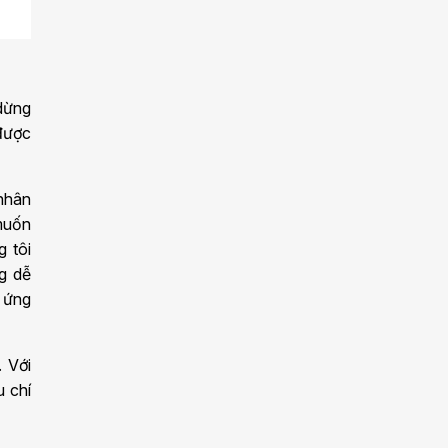
 dừng
 được
nhân
muốn
g tôi
ng dễ
p ứng
 Với
 chí