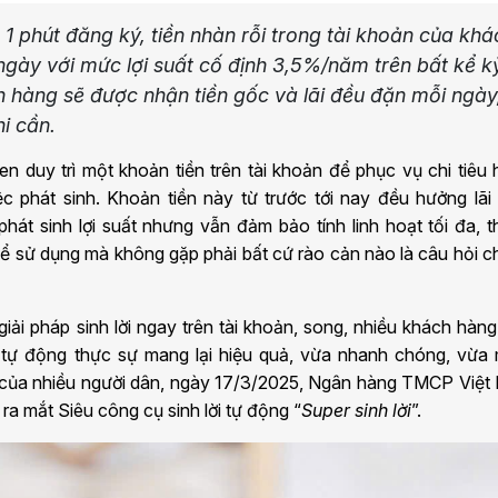
 1 phút đăng ký, tiền nhàn rỗi trong tài khoản của khá
 ngày với mức lợi suất cố định 3,5%/năm trên bất kể k
 hàng sẽ được nhận tiền gốc và lãi đều đặn mỗi ngày
hi cần.
n duy trì một khoản tiền trên tài khoản để phục vụ chi tiêu
 phát sinh. Khoản tiền này từ trước tới nay đều hưởng lãi 
át sinh lợi suất nhưng vẫn đảm bảo tính linh hoạt tối đa, 
để sử dụng mà không gặp phải bất cứ rào cản nào là câu hỏi 
giải pháp sinh lời ngay trên tài khoản, song, nhiều khách hàn
lời tự động thực sự mang lại hiệu quả, vừa nhanh chóng, vừa
u của nhiều người dân, ngày 17/3/2025, Ngân hàng TMCP Việt
a mắt Siêu công cụ sinh lời tự động “
Super sinh lời
”.