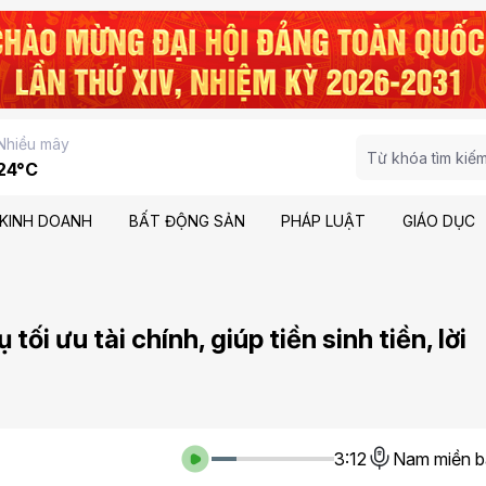
Nhiều mây
24°C
KINH DOANH
BẤT ĐỘNG SẢN
PHÁP LUẬT
GIÁO DỤC
ối ưu tài chính, giúp tiền sinh tiền, lời
3:12
Nam miền b