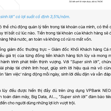
sinh lời” có lợi suất cố định 3,5%/năm.
 thể chủ động quản lý tiền trong tài khoản của mình, có thể
y trì bất cứ lúc nào. Tiền trong tài khoản của khách hàng sẽ
àng Nhà nước, an toàn và không có rủi ro mất vốn.
ng giám đốc thường trực – Giám đốc Khối Khách hàng Cá 
ểu giá trị của từng đồng tiền khách hàng tích lũy và mong 
ành trình phát triển thịnh vượng. Với “
Super sinh lời
”
, chún
 pháp tài chính linh hoạt, giúp sinh lời hiệu quả mà vô cù
n ‘làm việc’ năng động mỗi ngày, sinh lời đều đặn và vẫn đá
ích lũy đều được hiển thị đầy đủ trên ứng dụng VPBank NEO.
n toán đám mây, Big Data, AI…,
“
Super sinh lời
”
đảm bảo tiêu
đến cho người dùng những lợi ích vượt trội.