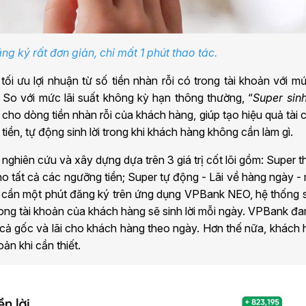
ng ký rất đơn giản, chỉ mất 1 phút thao tác.
ối ưu lợi nhuận từ số tiền nhàn rỗi có trong tài khoản với mứ
 So với mức lãi suất không kỳ hạn thông thường, “
Super sinh
 cho dòng tiền nhàn rỗi của khách hàng, giúp tạo hiệu quả tài 
tiền, tự động sinh lời trong khi khách hàng không cần làm gì.
nghiên cứu và xây dựng dựa trên 3 giá trị cốt lõi gồm: Super 
ho tất cả các ngưỡng tiền; Super tự động - Lãi về hàng ngày -
ỉ cần một phút đăng ký trên ứng dụng VPBank NEO, hệ thống 
rong tài khoản của khách hàng sẽ sinh lời mỗi ngày. VPBank đa
rả cả gốc và lãi cho khách hàng theo ngày. Hơn thế nữa, khách
oản khi cần thiết.