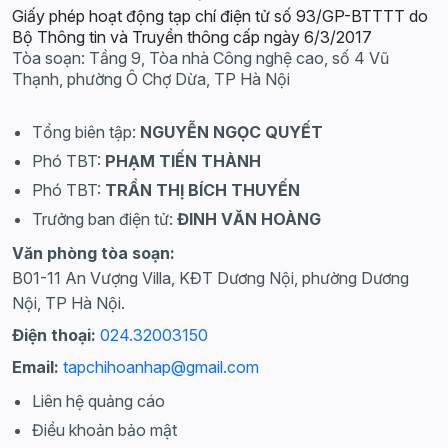
Giấy phép hoạt động tạp chí điện tử số 93/GP-BTTTT do
Bộ Thông tin và Truyền thông cấp ngày 6/3/2017
Tòa soạn: Tầng 9, Tòa nhà Công nghệ cao, số 4 Vũ
Thạnh, phường Ô Chợ Dừa, TP Hà Nội
Tổng biên tập:
NGUYỄN NGỌC QUYẾT
Phó TBT:
PHẠM TIẾN THÀNH
Phó TBT:
TRẦN THỊ BÍCH THUYẾN
Trưởng ban điện tử:
ĐINH VĂN HOÀNG
Văn phòng tòa soạn:
B01-11 An Vượng Villa, KĐT Dương Nội, phường Dương
Nội, TP Hà Nội.
Điện thoại:
024.32003150
Email:
tapchihoanhap@gmail.com
Liên hệ quảng cáo
Điều khoản bảo mật