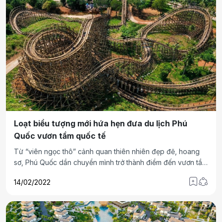
Loạt biểu tượng mới hứa hẹn đưa du lịch Phú
Quốc vươn tầm quốc tế
Từ “viên ngọc thô” cảnh quan thiên nhiên đẹp đẽ, hoang
sơ, Phú Quốc dần chuyển mình trở thành điểm đến vươn tầm
quốc tế với loạt biểu tượng độc đáo, dịch vụ du lịch đẳng
14/02/2022
cấp.