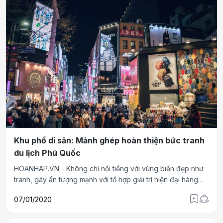
Khu phố di sản: Mảnh ghép hoàn thiện bức tranh
du lịch Phú Quốc
HOANHAP.VN - Không chỉ nổi tiếng với vùng biển đẹp như
tranh, gây ấn tượng mạnh với tổ hợp giải trí hiện đại hàng
đầu thế giới và những công trình nghỉ dưỡng đẳng cấp, tới
07/01/2020
đây, khu phố di sản tại Nam đảo Ngọc sẽ là “mảnh ghép”
hoàn hảo để bức tranh du lịch Phú Quốc bứt phá cả về