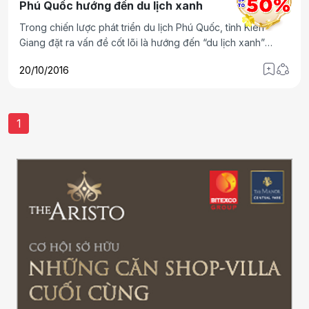
Phú Quốc hướng đến du lịch xanh
Trong chiến lược phát triển du lịch Phú Quốc, tỉnh Kiên
Giang đặt ra vấn đề cốt lõi là hướng đến “du lịch xanh”
nhằm phát triển bền vững ngành “công nghiệp không khói”
20/10/2016
ở đảo ngọc.
1