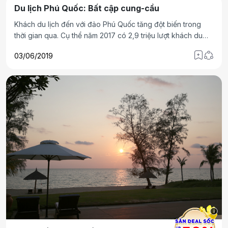
lượng (số lượng khách) và chất (mức độ chi tiêu).
Du lịch Phú Quốc: Bất cập cung-cầu
Khách du lịch đến với đảo Phú Quốc tăng đột biến trong
thời gian qua. Cụ thể năm 2017 có 2,9 triệu lượt khách du
lịch trong đó có 318 nghìn lượt khách quốc tế, năm 2018
03/06/2019
Phú Quốc đón tới 4 triệu lượt khách du lịch (tăng 36%)
trong đó có 536 nghìn khách quốc tế (tăng 68%)
i