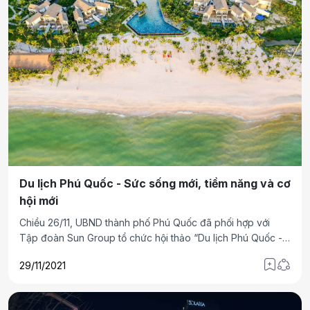
Du lịch Phú Quốc - Sức sống mới, tiềm năng và cơ
hội mới
Chiều 26/11, UBND thành phố Phú Quốc đã phối hợp với
Tập đoàn Sun Group tổ chức hội thảo “Du lịch Phú Quốc -
Sức sống mới, Tiềm năng và Cơ hội mới”. Hội thảo được tổ
29/11/2021
chức tại khu nghỉ dưỡng New World Phu Quoc Resort và
trực tuyến từ nhiều đầu cầu.