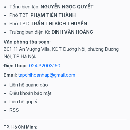
Tổng biên tập:
NGUYỄN NGỌC QUYẾT
Phó TBT:
PHẠM TIẾN THÀNH
Phó TBT:
TRẦN THỊ BÍCH THUYẾN
Trưởng ban điện tử:
ĐINH VĂN HOÀNG
Văn phòng tòa soạn:
B01-11 An Vượng Villa, KĐT Dương Nội, phường Dương
Nội, TP Hà Nội.
Điện thoại:
024.32003150
Email:
tapchihoanhap@gmail.com
Liên hệ quảng cáo
Điều khoản bảo mật
Liên hệ góp ý
RSS
TP. Hồ Chí Minh: