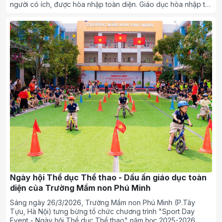
người có ích, được hòa nhập toàn diện. Giáo dục hòa nhập tại
Việt Nam đang mở ra cơ hội bình đẳng cho trẻ khuyết tật, giúp
các em học tập và phát triển trong môi trường chung.
Ngày hội Thể dục Thể thao - Dấu ấn giáo dục toàn
diện của Trường Mầm non Phú Minh
Sáng ngày 26/3/2026, Trường Mầm non Phú Minh (P.Tây
Tựu, Hà Nội) tưng bừng tổ chức chương trình "Sport Day
Event - Ngày hội Thể dục Thể thao" năm học 2025-2026