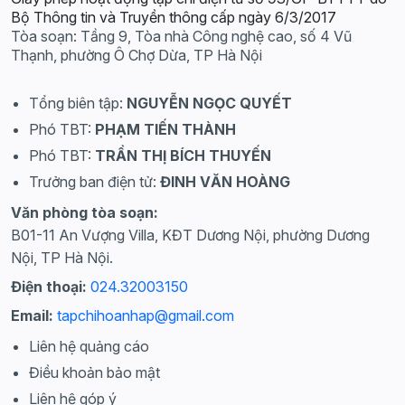
Bộ Thông tin và Truyền thông cấp ngày 6/3/2017
Tòa soạn: Tầng 9, Tòa nhà Công nghệ cao, số 4 Vũ
Thạnh, phường Ô Chợ Dừa, TP Hà Nội
Tổng biên tập:
NGUYỄN NGỌC QUYẾT
Phó TBT:
PHẠM TIẾN THÀNH
Phó TBT:
TRẦN THỊ BÍCH THUYẾN
Trưởng ban điện tử:
ĐINH VĂN HOÀNG
Văn phòng tòa soạn:
B01-11 An Vượng Villa, KĐT Dương Nội, phường Dương
Nội, TP Hà Nội.
Điện thoại:
024.32003150
Email:
tapchihoanhap@gmail.com
Liên hệ quảng cáo
Điều khoản bảo mật
Liên hệ góp ý