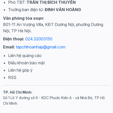
Phó TBT:
TRẦN THỊ BÍCH THUYẾN
Trưởng ban điện tử:
ĐINH VĂN HOÀNG
Văn phòng tòa soạn:
B01-11 An Vượng Villa, KĐT Dương Nội, phường Dương
Nội, TP Hà Nội.
Điện thoại:
024.32003150
Email:
tapchihoanhap@gmail.com
Liên hệ quảng cáo
Điều khoản bảo mật
Liên hệ góp ý
RSS
TP. Hồ Chí Minh:
Số 1 Lô Y đường số 6 - KDC Phước Kiển A - xã Nhà Bè, TP Hồ
Chí Minh.