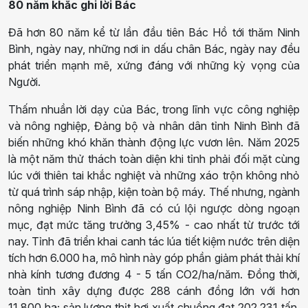
80 năm khắc ghi lời Bác
Đã hơn 80 năm kể từ lần đầu tiên Bác Hồ tới thăm Ninh
Bình, ngày nay, những nơi in dấu chân Bác, ngày nay đều
phát triển mạnh mẽ, xứng đáng với những kỳ vọng của
Người.
Thấm nhuần lời dạy của Bác, trong lĩnh vực công nghiệp
và nông nghiệp, Đảng bộ và nhân dân tỉnh Ninh Bình đã
biến những khó khăn thành động lực vươn lên. Năm 2025
là một năm thử thách toàn diện khi tỉnh phải đối mặt cùng
lúc với thiên tai khắc nghiệt và những xáo trộn không nhỏ
từ quá trình sáp nhập, kiện toàn bộ máy. Thế nhưng, ngành
nông nghiệp Ninh Bình đã có cú lội ngược dòng ngoạn
mục, đạt mức tăng trưởng 3,45% - cao nhất từ trước tới
nay. Tỉnh đã triển khai canh tác lúa tiết kiệm nước trên diện
tích hơn 6.000 ha, mô hình này góp phần giảm phát thải khí
nhà kính tương đương 4 - 5 tấn CO2/ha/năm. Đồng thời,
toàn tỉnh xây dựng được 288 cánh đồng lớn với hơn
11.800 ha; sản lượng thịt hơi xuất chuồng đạt 202.231 tấn,