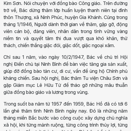
Kim Sơn. Nói chuyện với đồng bào Công giáo. Trên đường
trở về, Bác dừng thăm lớp huấn luyện thanh niên tại đình
thôn Thượng, xã Ninh Phúc, huyện Gia Khánh. Cũng trong
tháng 1/1946, Người dành thời gian về thăm, gặp gỡ, động
viên cán bộ, đảng viên, nhân dân trong tỉnh vững vàng
niềm tin và quyết tâm thi đua vượt qua khó khăn, thử
thách, chiến thắng giặc đói, giặc dốt, giặc ngoại xâm.
Chỉ sau 1 năm, vào ngày 10/2/1947, Bác về chủ trì Hội
nghị Điền chủ tại Ninh Bình để bàn việc tăng gia sản xuất,
giúp đỡ đồng bào tản cư, di cư, vấn đề ủng hộ Chính phủ
kháng chiến. Sau hội nghị, Bác thăm Tu viện Châu Sơn và
gặp Giám mục Lê Hữu Từ để tháo gỡ những mâu thuẫn
giữa đồng bào giáo và lương trong vùng.
Trong suốt ba năm từ 1957 đến 1959, Bác Hồ đã có tới 6
lần ghé thăm tỉnh Ninh Bình ngày nay. Đó là những năm
tháng miền Bắc bước vào công cuộc xây dựng chủ nghĩa
xã hội, khi từng mảnh ruộng, từng công trình thủy lợi, từng