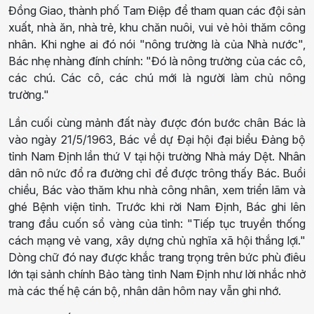
Đồng Giao, thành phố Tam Điệp để tham quan các đội sản
xuất, nhà ăn, nhà trẻ, khu chăn nuôi, vui vẻ hỏi thăm công
nhân. Khi nghe ai đó nói "nông trường là của Nhà nước",
Bác nhẹ nhàng đính chính: "Đó là nông trường của các cô,
các chú. Các cô, các chú mới là người làm chủ nông
trường."
Lần cuối cùng mảnh đất này được đón bước chân Bác là
vào ngày 21/5/1963, Bác về dự Đại hội đại biểu Đảng bộ
tỉnh Nam Định lần thứ V tại hội trường Nhà máy Dệt. Nhân
dân nô nức đổ ra đường chỉ để được trông thấy Bác. Buổi
chiều, Bác vào thăm khu nhà công nhân, xem triển lãm và
ghé Bệnh viện tỉnh. Trước khi rời Nam Định, Bác ghi lên
trang đầu cuốn sổ vàng của tỉnh: "Tiếp tục truyền thống
cách mạng vẻ vang, xây dựng chủ nghĩa xã hội thắng lợi."
Dòng chữ đó nay được khắc trang trọng trên bức phù điêu
lớn tại sảnh chính Bảo tàng tỉnh Nam Định như lời nhắc nhở
mà các thế hệ cán bộ, nhân dân hôm nay vẫn ghi nhớ.