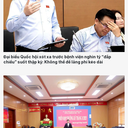
Đại biểu Quốc hội xót xa trước bệnh viện nghìn tỷ “đắp
chiếu” suốt thập kỷ: Không thể để lãng phí kéo dài