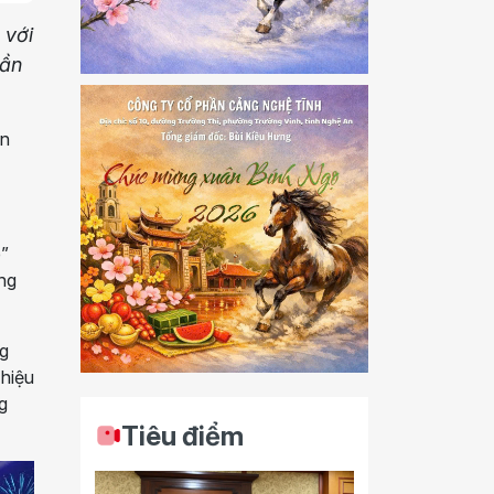
 với
uần
ển
è”
ung
ng
 hiệu
g
Tiêu điểm