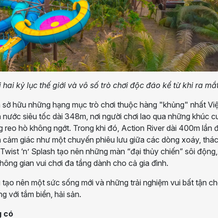
hai kỷ lục thế giới và vô số trò chơi độc đáo kể từ khi ra mắt
n sở hữu những hạng mục trò chơi thuộc hàng "khủng" nhất Việ
n nước siêu tốc dài 348m, nơi người chơi lao qua những khúc c
g reo hò không ngớt. Trong khi đó, Action River dài 400m lần 
ến cảm giác như một chuyến phiêu lưu giữa các dòng xoáy, thá
 Twist ‘n’ Splash tạo nên những màn “đại thủy chiến” sôi động
hông gian vui chơi đa tầng dành cho cả gia đình.
tạo nên một sức sống mới và những trải nghiệm vui bất tận c
g với tắm biển, hải sản.
g có