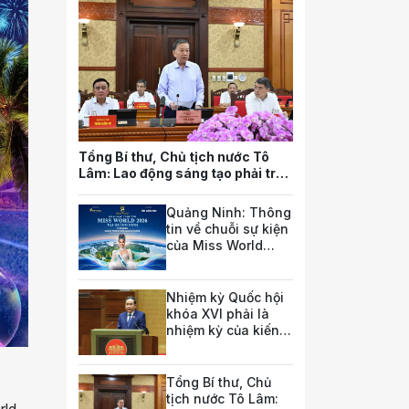
Tổng Bí thư, Chủ tịch nước Tô
Lâm: Lao động sáng tạo phải trở
thành nguồn lực quan trọng nhất
của quốc gia trong tương lai
Quảng Ninh: Thông
tin về chuỗi sự kiện
của Miss World
2026
Nhiệm kỳ Quốc hội
khóa XVI phải là
nhiệm kỳ của kiến
tạo thể chế phát
triển
Tổng Bí thư, Chủ
tịch nước Tô Lâm:
rld