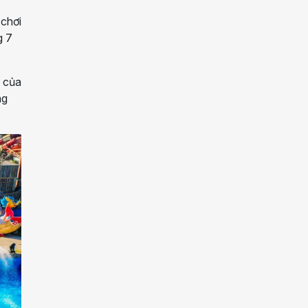
 chơi
g 7
c của
ng