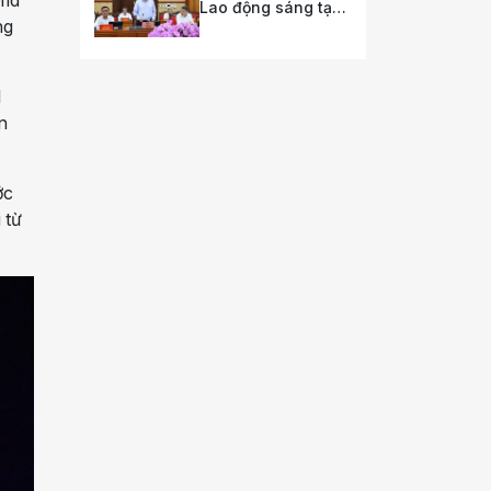
Lao động sáng tạo
ng
phải trở thành
nguồn lực quan
trọng nhất của quốc
gia trong tương lai
l
n
ớc
 từ
.