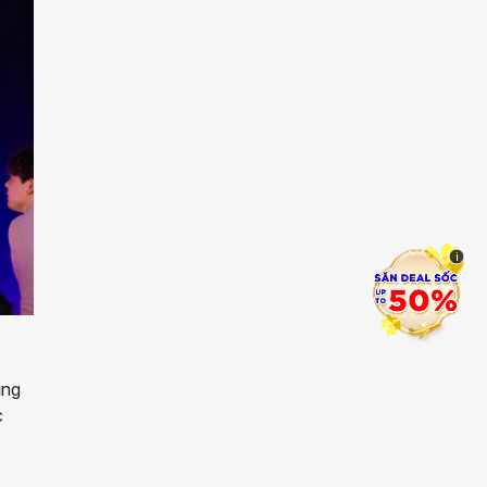
i
ũng
c