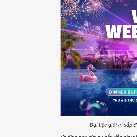
Đại tiệc giải trí sắp
Và đỉnh cao của sự hấp dẫn này sẽ