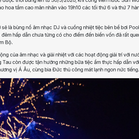
háo hoa tầm cao mãn nhãn vào 19h10 các tối thứ 6 và thứ 7 hà
 sẽ là bùng nổ âm nhạc DJ và cuồng nhiệt tiệc bên bể bơi Poo
ề đêm hấp dẫn chưa từng có cho điểm đến biển vốn đã rất que
am Bộ.
ng của âm nhạc và giải nhiệt với các hoạt động giải trí với nư
 Tau còn được tận hưởng những bữa tiệc ẩm thực hấp dẫn với
ương vị Á Âu, cùng bia Đức thủ công mát lạnh ngon nức tiếng