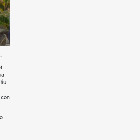
.
t
ua
đầu
c
, còn
ho