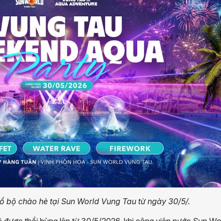
 đổ bộ chào hè tại Sun World Vung Tau từ ngày 30/5/.
 được thổi bùng lên từ 30/5/2026, khi công viên nước Sun Wo