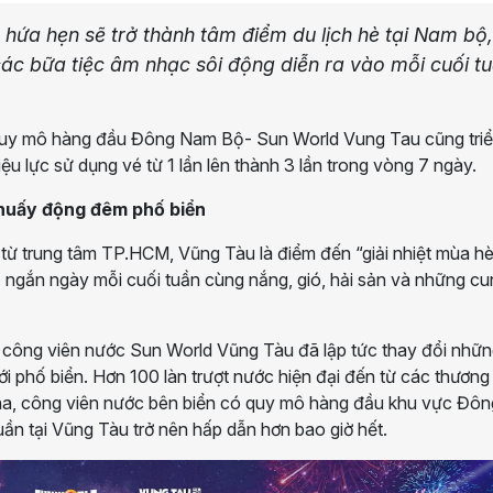
hứa hẹn sẽ trở thành tâm điểm du lịch hè tại Nam bộ,
c bữa tiệc âm nhạc sôi động diễn ra vào mỗi cuối t
 quy mô hàng đầu Đông Nam Bộ- Sun World Vung Tau cũng tri
iệu lực sử dụng vé từ 1 lần lên thành 3 lần trong vòng 7 ngày.
khuấy động đêm phố biển
từ trung tâm TP.HCM, Vũng Tàu là điểm đến “giải nhiệt mùa h
ỉ ngắn ngày mỗi cuối tuần cùng nắng, gió, hải sản và những c
a công viên nước Sun World Vũng Tàu đã lập tức thay đổi nhữ
ới phố biển. Hơn 100 làn trượt nước hiện đại đến từ các thương
 15ha, công viên nước bên biển có quy mô hàng đầu khu vực Đôn
uần tại Vũng Tàu trở nên hấp dẫn hơn bao giờ hết.