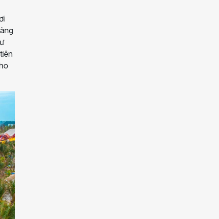
ơi
hàng
hư
tiên
cho