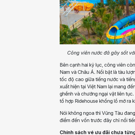
Công viên nước đã gây sốt với 
Bên cạnh hai kỷ lục, công viên cò
Nam và Châu Á. Nổi bật là tàu lượ
tốc độ cao giữa tiếng nước và tiến
xuất hiện tại Việt Nam lại mang đ
ghềnh và chướng ngại vật liên tục.
tổ hợp Ridehouse khổng lồ mở ra k
Nói không ngoa thì Vũng Tàu đang 
điểm đến vốn trước đây chỉ nổi tiến
Chính sách vé ưu đãi chưa từn