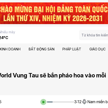
Nhiều mây
24°C
KINH DOANH
BẤT ĐỘNG SẢN
PHÁP LUẬT
GIÁO DỤC
orld Vung Tau sẽ bắn pháo hoa vào mỗi
5
3:12
Nam miền b