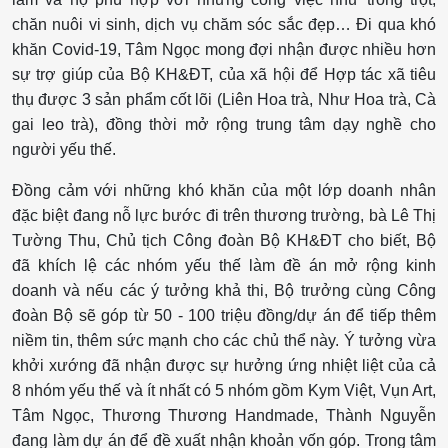
chăn nuôi vi sinh, dịch vụ chăm sóc sắc đẹp… Đi qua khó
khăn Covid-19, Tâm Ngọc mong đợi nhận được nhiều hơn
sự trợ giúp của Bộ KH&ĐT, của xã hội để Hợp tác xã tiêu
thụ được 3 sản phẩm cốt lõi (Liên Hoa trà, Như Hoa trà, Cà
gai leo trà), đồng thời mở rộng trung tâm dạy nghề cho
người yếu thế.
Đồng cảm với những khó khăn của một lớp doanh nhân
đặc biệt đang nỗ lực bước đi trên thương trường, bà Lê Thị
Tường Thu, Chủ tịch Công đoàn Bộ KH&ĐT cho biết, Bộ
đã khích lệ các nhóm yếu thế làm đề án mở rộng kinh
doanh và nếu các ý tưởng khả thi, Bộ trưởng cùng Công
đoàn Bộ sẽ góp từ 50 - 100 triệu đồng/dự án để tiếp thêm
niềm tin, thêm sức mạnh cho các chủ thể này. Ý tưởng vừa
khởi xướng đã nhận được sự hưởng ứng nhiệt liệt của cả
8 nhóm yếu thế và ít nhất có 5 nhóm gồm Kym Việt, Vụn Art,
Tâm Ngọc, Thương Thương Handmade, Thành Nguyễn
đang làm dự án để đề xuất nhận khoản vốn góp. Trong tâm