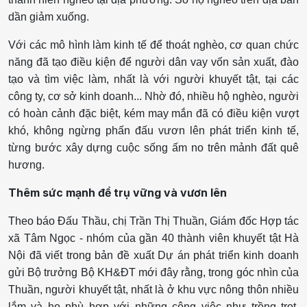
dần giảm xuống.
Với các mô hình làm kinh tế để thoát nghèo, cơ quan chức
năng đã tạo điều kiện để người dân vay vốn sản xuất, đào
tạo và tìm việc làm, nhất là với người khuyết tật, tại các
công ty, cơ sở kinh doanh... Nhờ đó, nhiều hộ nghèo, người
có hoàn cảnh đặc biệt, kém may mắn đã có điều kiện vượt
khó, không ngừng phấn đấu vươn lên phát triển kinh tế,
từng bước xây dựng cuộc sống ấm no trên mảnh đất quê
hương.
Thêm sức mạnh để trụ vững và vươn lên
Theo báo Đấu Thầu, chị Trần Thị Thuần, Giám đốc Hợp tác
xã Tâm Ngọc - nhóm của gần 40 thành viên khuyết tật Hà
Nội đã viết trong bản đề xuất Dự án phát triển kinh doanh
gửi Bộ trưởng Bộ KH&ĐT mới đây rằng, trong góc nhìn của
Thuần, người khuyết tật, nhất là ở khu vực nông thôn nhiều
lắm và họ phù hợp với những công việc như trồng trọt,