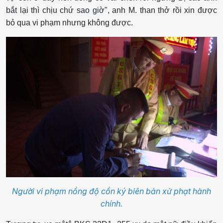
bắt lại thì chịu chứ sao giờ", anh M. than thở rồi xin được
bỏ qua vi phạm nhưng không được.
Người vi phạm nồng độ cồn ký biên bản xử phạt hành
chính.