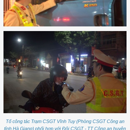
Tổ công tác Trạm CSGT Vĩnh Tuy (Phòng CSGT Công an
tỉnh Hà Giang) phối hợp với Đội CSGT - TT Công an huyện