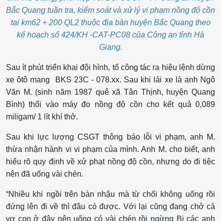
Bắc Quang tuần tra, kiểm soát và xử lý vi phạm nồng độ cồn
tại km62 + 200 QL2 thuộc địa bàn huyện Bắc Quang theo
kế hoạch số 424/KH -CAT-PC08 của Công an tỉnh Hà
Giang.
Sau ít phút triển khai đội hình, tổ công tác ra hiệu lệnh dừng
xe ôtô mang BKS 23C - 078.xx. Sau khi lái xe là anh Ngô
Văn M. (sinh năm 1987 quê xã Tân Thịnh, huyện Quang
Bình) thổi vào máy đo nồng độ cồn cho kết quả 0,089
miligam/ 1 lít khí thở.
Sau khi lực lượng CSGT thông báo lỗi vi phạm, anh M.
thừa nhận hành vi vi phạm của mình. Anh M. cho biết, anh
hiểu rõ quy định về xử phạt nồng độ cồn, nhưng do đi tiệc
nên đã uống vài chén.
“Nhiều khi ngồi trên bàn nhậu mà từ chối không uống rồi
đứng lên đi về thì đâu có được. Với lại cũng đang chở cả
vợ con ở đây nên uống có vài chén rồi ngừng Bị các anh