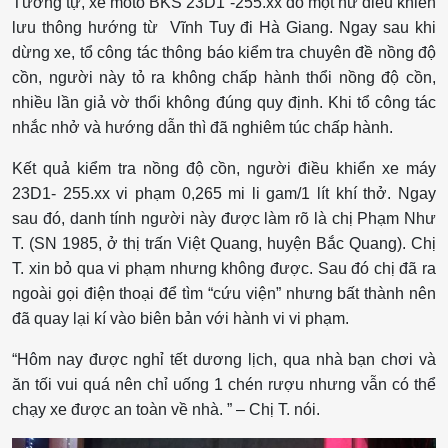
Tương tự, xe môtô BKS 23D1 -255.xx do một nữ điều khiển
lưu thông hướng từ Vĩnh Tuy đi Hà Giang. Ngay sau khi
dừng xe, tổ công tác thông báo kiểm tra chuyên đề nồng độ
cồn, người này tỏ ra không chấp hành thổi nồng độ cồn,
nhiều lần giả vờ thổi không đúng quy định. Khi tổ công tác
nhắc nhở và hướng dẫn thì đã nghiêm túc chấp hành.
Kết quả kiểm tra nồng độ cồn, người điều khiển xe máy
23D1- 255.xx vi phạm 0,265 mi li gam/1 lít khí thở. Ngay
sau đó, danh tính người này được làm rõ là chị Phạm Như
T. (SN 1985, ở thị trấn Việt Quang, huyện Bắc Quang). Chị
T. xin bỏ qua vi phạm nhưng không được. Sau đó chị đã ra
ngoài gọi điện thoại để tìm “cứu viện” nhưng bất thành nên
đã quay lại kí vào biên bản với hành vi vi phạm.
“Hôm nay được nghỉ tết dương lịch, qua nhà bạn chơi và
ăn tối vui quá nên chỉ uống 1 chén rượu nhưng vẫn có thể
chạy xe được an toàn về nhà. ” – Chị T. nói.