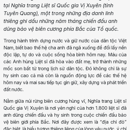
tại Nghĩa trang Liệt sĩ Quốc gia Vị Xuyên (tỉnh
Tuyên Quang), một trong những địa danh linh
thiêng ghi dấu những năm tháng chiến đấu anh
dũng bảo vệ biên cương phía Bắc của Tổ quốc.
Trong hành trình dựng nước và giữ nước của dân tộc Việt
Nam, biết bao thế hệ cha anh đã ngã xuống để đổi lấy nền
độc lập, tự do và cuộc sống hòa bình hôm nay. Máu của
các Anh hùng Liệt sĩ đã hòa vào đất mẹ, trở thành những
mốc son bất tử trong lịch sử dân tộc. Đó không chỉ là sự
hy sinh cao cả mà còn là nguồn động lực để các thế hệ
hôm nay và mai sau tiếp tục gìn giữ, xây dựng và phát triển
đất nước.
Nằm giữa núi rừng biên cương hùng vĩ, Nghĩa trang Liệt sĩ
Quốc gia Vị Xuyên là nơi yên nghỉ của hơn 1.800 liệt sĩ đã
anh dũng chiến đấu và hy sinh trong cuộc chiến đấu bảo
vệ biên giới phía Bắc. Nơi đây được xem là “địa chỉ đỏ”
đặc biệt, là biểu tượng thiêng liêng của lòng yêu nước, ý chí