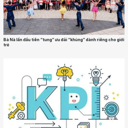
Bà Nà lần đầu tiên “tung” ưu đãi “khủng” dành riêng cho giới
trẻ