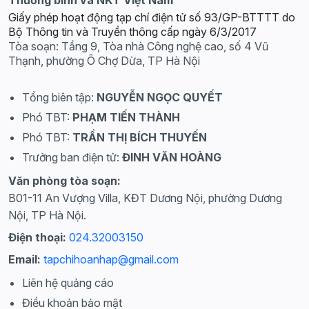
Thương binh và NKT Việt Nam
Giấy phép hoạt động tạp chí điện tử số 93/GP-BTTTT do
Bộ Thông tin và Truyền thông cấp ngày 6/3/2017
Tòa soạn: Tầng 9, Tòa nhà Công nghệ cao, số 4 Vũ
Thạnh, phường Ô Chợ Dừa, TP Hà Nội
Tổng biên tập:
NGUYỄN NGỌC QUYẾT
Phó TBT:
PHẠM TIẾN THÀNH
Phó TBT:
TRẦN THỊ BÍCH THUYẾN
Trưởng ban điện tử:
ĐINH VĂN HOÀNG
Văn phòng tòa soạn:
B01-11 An Vượng Villa, KĐT Dương Nội, phường Dương
Nội, TP Hà Nội.
Điện thoại:
024.32003150
Email:
tapchihoanhap@gmail.com
Liên hệ quảng cáo
Điều khoản bảo mật