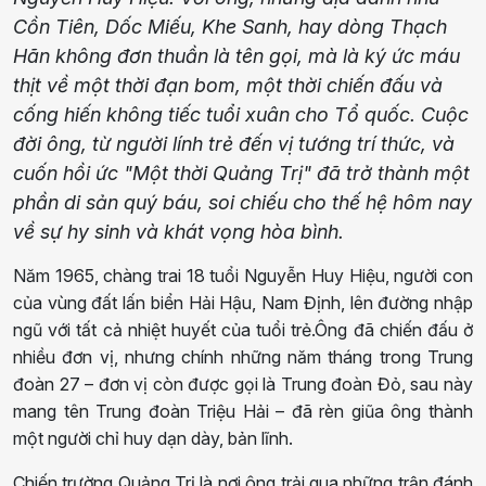
Cồn Tiên, Dốc Miếu, Khe Sanh, hay dòng Thạch
Hãn không đơn thuần là tên gọi, mà là ký ức máu
thịt về một thời đạn bom, một thời chiến đấu và
cống hiến không tiếc tuổi xuân cho Tổ quốc. Cuộc
đời ông, từ người lính trẻ đến vị tướng trí thức, và
cuốn hồi ức "Một thời Quảng Trị" đã trở thành một
phần di sản quý báu, soi chiếu cho thế hệ hôm nay
về sự hy sinh và khát vọng hòa bình.
Năm 1965, chàng trai 18 tuổi Nguyễn Huy Hiệu, người con
của vùng đất lấn biển Hải Hậu, Nam Định, lên đường nhập
ngũ với tất cả nhiệt huyết của tuổi trẻ.Ông đã chiến đấu ở
nhiều đơn vị, nhưng chính những năm tháng trong Trung
đoàn 27 – đơn vị còn được gọi là Trung đoàn Đỏ, sau này
mang tên Trung đoàn Triệu Hải – đã rèn giũa ông thành
một người chỉ huy dạn dày, bản lĩnh.
Chiến trường Quảng Trị là nơi ông trải qua những trận đánh