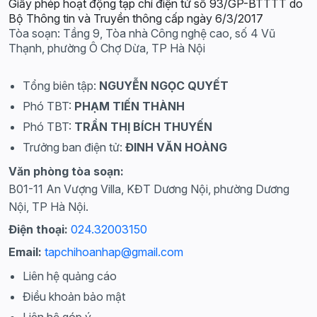
Giấy phép hoạt động tạp chí điện tử số 93/GP-BTTTT do
Bộ Thông tin và Truyền thông cấp ngày 6/3/2017
Tòa soạn: Tầng 9, Tòa nhà Công nghệ cao, số 4 Vũ
Thạnh, phường Ô Chợ Dừa, TP Hà Nội
Tổng biên tập:
NGUYỄN NGỌC QUYẾT
Phó TBT:
PHẠM TIẾN THÀNH
Phó TBT:
TRẦN THỊ BÍCH THUYẾN
Trưởng ban điện tử:
ĐINH VĂN HOÀNG
Văn phòng tòa soạn:
B01-11 An Vượng Villa, KĐT Dương Nội, phường Dương
Nội, TP Hà Nội.
Điện thoại:
024.32003150
Email:
tapchihoanhap@gmail.com
Liên hệ quảng cáo
Điều khoản bảo mật
Liên hệ góp ý