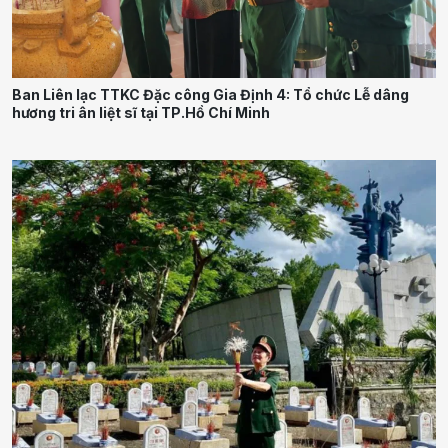
Ban Liên lạc TTKC Đặc công Gia Định 4: Tổ chức Lễ dâng
hương tri ân liệt sĩ tại TP.Hồ Chí Minh