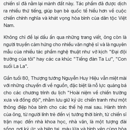
chiến sĩ đã nằm lại mảnh đất này. Tác phẩm đã được dịch
ra nhiều thứ tiếng, giúp bạn bè quốc tế hiểu hơn về cuộc
chiến chính nghĩa và khát vọng hòa bình của dân tộc Việt
Nam.
Không chỉ để lại dấu ấn qua những trang viết, ông còn là
người truyền cảm hứng cho nhiều văn nghệ sĩ và là nguyên
mẫu của nhiều tác phẩm nghệ thuật như vở kịch "Đại đội
trưởng của tôi" hay các ca khúc "Tiếng đàn Ta Lư", "Con
suối La La".
Gần tuổi 80, Thượng tướng Nguyễn Huy Hiệu vẫn miệt mài
với những chuyến đi về nguồn, đặc biệt là nỗ lực quảng bá
cho các chương trình du lịch "Hoài niệm về chiến trường
xưa và đồng đội", nhằm lưu giữ ký ức chiến tranh như một
thông điệp hòa bình cho các thế hệ mai sau. Hành trình
của ông, từ người lính trẻ đến vị tướng thời bình, từ chiến sĩ
trận mạc đến nhà khoa học, nhà văn, là một tượng đài
sống, nơi ký ức và hiện tại, máu lửa và bình yên cùng hòa