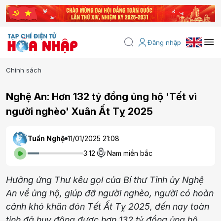
Đăng nhập
Chính sách
Nghệ An: Hơn 132 tỷ đồng ủng hộ 'Tết vì
người nghèo' Xuân Ất Tỵ 2025
Tuấn Nghệ
11/01/2025 21:08
3:12
Nam miền bắc
Hưởng ứng Thư kêu gọi của Bí thư Tỉnh ủy Nghệ
An về ủng hộ, giúp đỡ người nghèo, người có hoàn
cảnh khó khăn đón Tết Ất Tỵ 2025, đến nay toàn
tỉnh đã huy động được hơn 132 tỷ đồng ủng hộ