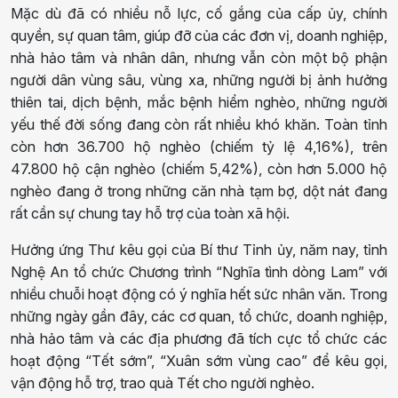
Mặc dù đã có nhiều nỗ lực, cố gắng của cấp ủy, chính
quyền, sự quan tâm, giúp đỡ của các đơn vị, doanh nghiệp,
nhà hảo tâm và nhân dân, nhưng vẫn còn một bộ phận
người dân vùng sâu, vùng xa, những người bị ảnh hưởng
thiên tai, dịch bệnh, mắc bệnh hiểm nghèo, những người
yếu thế đời sống đang còn rất nhiều khó khăn. Toàn tỉnh
còn hơn 36.700 hộ nghèo (chiếm tỷ lệ 4,16%), trên
47.800 hộ cận nghèo (chiếm 5,42%), còn hơn 5.000 hộ
nghèo đang ở trong những căn nhà tạm bợ, dột nát đang
rất cần sự chung tay hỗ trợ của toàn xã hội.
Hưởng ứng Thư kêu gọi của Bí thư Tỉnh ủy, năm nay, tỉnh
Nghệ An tổ chức Chương trình “Nghĩa tình dòng Lam” với
nhiều chuỗi hoạt động có ý nghĩa hết sức nhân văn. Trong
những ngày gần đây, các cơ quan, tổ chức, doanh nghiệp,
nhà hảo tâm và các địa phương đã tích cực tổ chức các
hoạt động “Tết sớm”, “Xuân sớm vùng cao” để kêu gọi,
vận động hỗ trợ, trao quà Tết cho người nghèo.