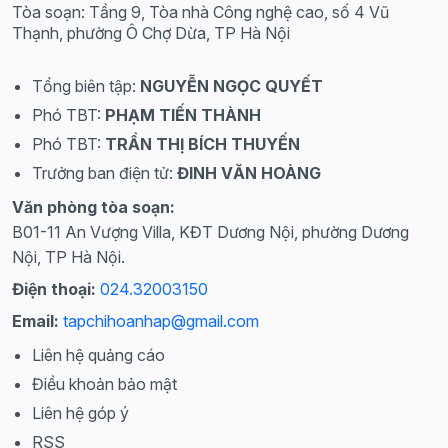
Tòa soạn: Tầng 9, Tòa nhà Công nghệ cao, số 4 Vũ
Thạnh, phường Ô Chợ Dừa, TP Hà Nội
Tổng biên tập:
NGUYỄN NGỌC QUYẾT
Phó TBT:
PHẠM TIẾN THÀNH
Phó TBT:
TRẦN THỊ BÍCH THUYẾN
Trưởng ban điện tử:
ĐINH VĂN HOÀNG
Văn phòng tòa soạn:
B01-11 An Vượng Villa, KĐT Dương Nội, phường Dương
Nội, TP Hà Nội.
Điện thoại:
024.32003150
Email:
tapchihoanhap@gmail.com
Liên hệ quảng cáo
Điều khoản bảo mật
Liên hệ góp ý
RSS