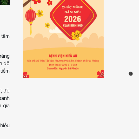
 tâm
 hàng
nh đô
 tiềm
i
”, đô
Doanh
m gia
hiều