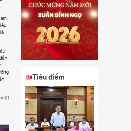
.
 Nam
iều
Hà
cấu
 dần
n
ướng
Tiêu điểm
iển
 một