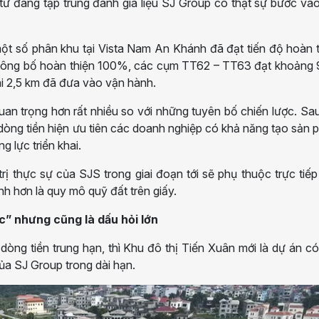
 tư đang tập trung đánh giá liệu SJ Group có thật sự bước vào
ột số phân khu tại Vista Nam An Khánh đã đạt tiến độ hoàn 
 công bố hoàn thiện 100%, các cụm TT62 – TT63 đạt khoảng
ài 2,5 km đã đưa vào vận hành.
 quan trọng hơn rất nhiều so với những tuyên bố chiến lược. Sau
dòng tiền hiện ưu tiên các doanh nghiệp có khả năng tạo sản
g lực triển khai.
trị thực sự của SJS trong giai đoạn tới sẽ phụ thuộc trực tiế
 hơn là quy mô quỹ đất trên giấy.
c” nhưng cũng là dấu hỏi lớn
òng tiền trung hạn, thì Khu đô thị Tiến Xuân mới là dự án c
ủa SJ Group trong dài hạn.