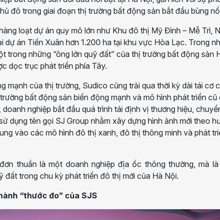
Thủ đô trong giai đoạn thị trường bất động sản bắt đầu bùng nổ
 hàng loạt dự án quy mô lớn như Khu đô thị Mỹ Đình – Mễ Trì,
ại dự án Tiến Xuân hơn 1.200 ha tại khu vực Hòa Lạc. Trong nh
 trong những “ông lớn quỹ đất” của thị trường bất động sản 
ợc dọc trục phát triển phía Tây.
g mạnh của thị trường, Sudico cũng trải qua thời kỳ dài tái cơ 
hị trường bất động sản biến động mạnh và mô hình phát triển cũ
 doanh nghiệp bắt đầu quá trình tái định vị thương hiệu, chuyể
c sử dụng tên gọi SJ Group nhằm xây dựng hình ảnh mới theo h
 trung vào các mô hình đô thị xanh, đô thị thông minh và phát tr
 đơn thuần là một doanh nghiệp địa ốc thông thường, mà là
uỹ đất trong chu kỳ phát triển đô thị mới của Hà Nội.
hành “thước đo” của SJS