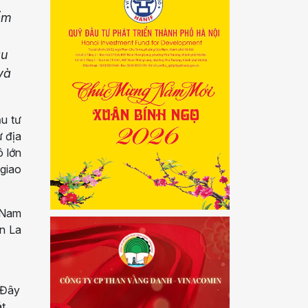
ểm
âu
và
ầu tư
ư địa
ô lớn
 giao
a Nam
n La
 Đây
át