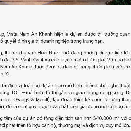
up, Vista Nam An Khánh hiện là dự án được thị trường quan
ố quyết định giá trị doanh nghiệp trong trung hạn.
 thuộc khu vực Hoài Đức – nơi đang hưởng lợi trực tiếp từ
h đai 3.5, Vành đai 4 và các tuyến metro tương lai. Với quá trì
i, Nam An Khánh được đánh giá là một trong những khu vực có
 tới.
tái định vị toàn bộ dự án theo mô hình “thành phố nghệ thuật
 hướng TOD – mô hình đô thị gắn với giao thông công cộng. 
ore, Owings & Merrill), tập đoàn thiết kế quốc tế từng tha
ầu, để rà soát quy hoạch và phát triển giai đoạn mới của dự án.
g tâm của dự án có tổng diện tích sàn hơn 340.000 m² với c
ới phát triển tổ hợp căn hộ, thương mại và dịch vụ quy mô lớn.