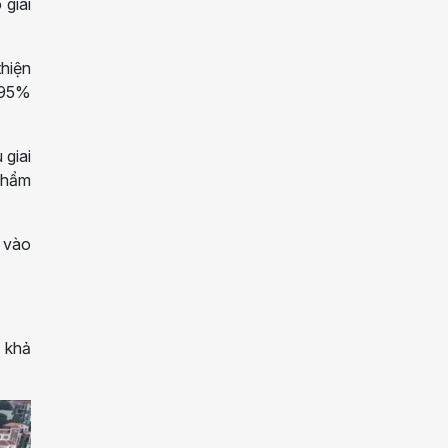
 giai
thiện
 95%
 giai
 phẩm
p vào
ó khả