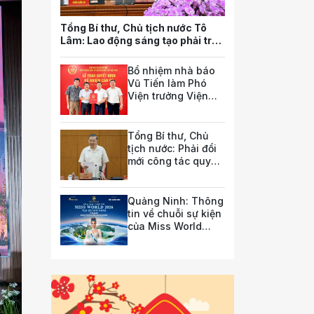
Tổng Bí thư, Chủ tịch nước Tô
Lâm: Lao động sáng tạo phải trở
thành nguồn lực quan trọng nhất
của quốc gia trong tương lai
Bổ nhiệm nhà báo
Vũ Tiến làm Phó
Viện trưởng Viện
Nghiên cứu pháp
luật và chính sách
doanh nghiệp
Tổng Bí thư, Chủ
tịch nước: Phải đổi
mới công tác quy
hoạch và tổ chức
phát triển hạ tầng
Quảng Ninh: Thông
tin về chuỗi sự kiện
của Miss World
2026