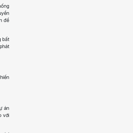
thống
uyển
án để
g bất
 phát
chiến
dự án
o với