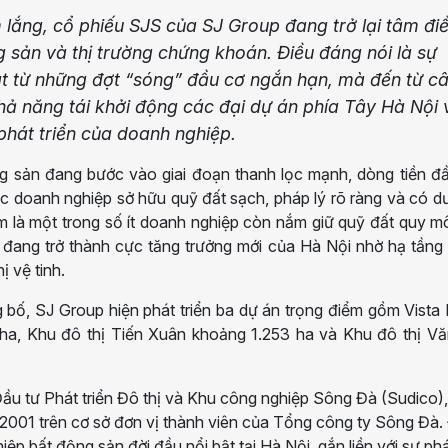
 lắng, cổ phiếu SJS của SJ Group đang trở lại tâm đi
g sản và thị trường chứng khoán. Điều đáng nói là sự
t từ những đợt “sóng” đầu cơ ngắn hạn, mà đến từ c
khả năng tái khởi động các đại dự án phía Tây Hà Nội 
phát triển của doanh nghiệp.
ng sản đang bước vào giai đoạn thanh lọc mạnh, dòng tiền đ
c doanh nghiệp sở hữu quỹ đất sạch, pháp lý rõ ràng và có d
m là một trong số ít doanh nghiệp còn nắm giữ quỹ đất quy m
i đang trở thành cực tăng trưởng mới của Hà Nội nhờ hạ tầng
ị vệ tinh.
 bố, SJ Group hiện phát triển ba dự án trọng điểm gồm Vist
a, Khu đô thị Tiến Xuân khoảng 1.253 ha và Khu đô thị Vă
Đầu tư Phát triển Đô thị và Khu công nghiệp Sông Đà (Sudico),
2001 trên cơ sở đơn vị thành viên của
Tổng công ty Sông Đà
.
ệp bất động sản đời đầu nổi bật tại Hà Nội, gắn liền với sự ph