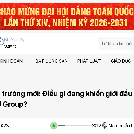
Nhiều mây
24°C
KINH DOANH
BẤT ĐỘNG SẢN
PHÁP LUẬT
GIÁO DỤC
trưởng mới: Điều gì đang khiến giới đầu
J Group?
0:23
3:12
Nam miền b