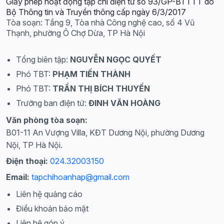
Giấy phép hoạt động tạp chí điện tử số 93/GP-BTTTT do
Bộ Thông tin và Truyền thông cấp ngày 6/3/2017
Tòa soạn: Tầng 9, Tòa nhà Công nghệ cao, số 4 Vũ
Thạnh, phường Ô Chợ Dừa, TP Hà Nội
Tổng biên tập:
NGUYỄN NGỌC QUYẾT
Phó TBT:
PHẠM TIẾN THÀNH
Phó TBT:
TRẦN THỊ BÍCH THUYẾN
Trưởng ban điện tử:
ĐINH VĂN HOÀNG
Văn phòng tòa soạn:
B01-11 An Vượng Villa, KĐT Dương Nội, phường Dương
Nội, TP Hà Nội.
Điện thoại:
024.32003150
Email:
tapchihoanhap@gmail.com
Liên hệ quảng cáo
Điều khoản bảo mật
Liên hệ góp ý