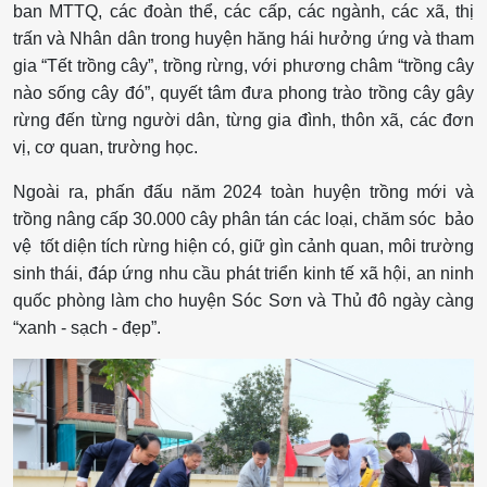
ban MTTQ, các đoàn thể, các cấp, các ngành, các xã, thị
trấn và Nhân dân trong huyện hăng hái hưởng ứng và tham
gia “Tết trồng cây”, trồng rừng, với phương châm “trồng cây
nào sống cây đó”, quyết tâm đưa phong trào trồng cây gây
rừng đến từng người dân, từng gia đình, thôn xã, các đơn
vị, cơ quan, trường học.
Ngoài ra, phấn đấu năm 2024 toàn huyện trồng mới và
trồng nâng cấp 30.000 cây phân tán các loại, chăm sóc bảo
vệ tốt diện tích rừng hiện có, giữ gìn cảnh quan, môi trường
sinh thái, đáp ứng nhu cầu phát triển kinh tế xã hội, an ninh
quốc phòng làm cho huyện Sóc Sơn và Thủ đô ngày càng
“xanh - sạch - đẹp”.