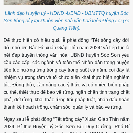
Lãnh đạo Huyện uỷ - HĐND -UBND - UBMTTQ huyện Sóc
Sơn trồng cây tại khuôn viên nhà văn hoá thôn Đông Lai (xã
Quang Tiến).
Để thực hiện có hiệu quả lễ phát động “Tết trồng cây đời
đời nhớ ơn Bác Hồ xuân Giáp Thìn năm 2024” và tiếp tục là
nét đẹp truyền thống văn hóa, UBND huyện Sóc Sơn yêu
cầu các cấp, các ngành và toàn thể Nhân dân trong huyện
tiếp tục hưởng ứng trồng cây trong suốt cả năm, coi đây là
nhiệm vụ trọng tâm và tổ chức triển khai thực hiện nghiêm
túc. Đồng thời, cần nâng cao ý thức và có nhiều biện pháp
cụ thể, thiết thực để bảo vệ rừng, ngăn chặn tình trạng chặt
phá, đốt rừng, khai thác rừng trái pháp luật, phấn đấu hoàn
thành kế hoạch trồng, chăm sóc, quản lý và bảo vệ rừng.
Ngay sau lễ phát động “Tết trồng cây” Xuân Giáp Thìn năm
2024, Bí thư Huyện uỷ Sóc Sơn Bùi Duy Cường, Phó Bí