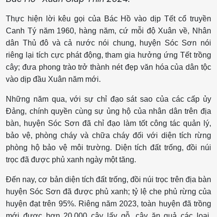
Thực hiện lời kêu gọi của Bác Hồ vào dịp Tết cổ truyền
Canh Tý năm 1960, hàng năm, cứ mỗi độ Xuân về, Nhân
dân Thủ đô và cả nước nói chung, huyện Sóc Sơn nói
riêng lại tích cực phát động, tham gia hưởng ứng Tết trồng
cây; đưa phong trào trở thành nét đẹp văn hóa của dân tộc
vào dịp đầu Xuân năm mới.
Những năm qua, với sự chỉ đạo sát sao của các cấp ủy
Đảng, chính quyền cùng sự ủng hộ của nhân dân trên địa
bàn, huyện Sóc Sơn đã chỉ đạo làm tốt công tác quản lý,
bảo vệ, phòng cháy và chữa cháy đối với diện tích rừng
phòng hộ bảo vệ môi trường. Diện tích đất trống, đồi núi
trọc đã được phủ xanh ngày một tăng.
Đến nay, cơ bản diện tích đất trống, đồi núi trọc trên địa bàn
huyện Sóc Sơn đã được phủ xanh; tỷ lệ che phủ rừng của
huyện đạt trên 95%. Riêng năm 2023, toàn huyện đã trồng
mới được hơn 20.000 cây lấy gỗ, cây ăn quả các loại,