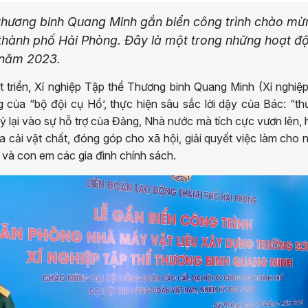
 thương binh Quang Minh gắn biển công trình chào mừ
 thành phố Hải Phòng. Đây là một trong những hoạt đ
 năm 2023.
 triển, Xí nghiệp Tập thể Thương binh Quang Minh (Xí nghiệ
g của “bộ đội cụ Hồ’, thực hiện sâu sắc lời dậy của Bác: “t
ỷ lại vào sự hỗ trợ của Đảng, Nhà nước mà tích cực vươn lên,
a cải vật chất, đóng góp cho xã hội, giải quyết việc làm cho 
 và con em các gia đình chính sách.