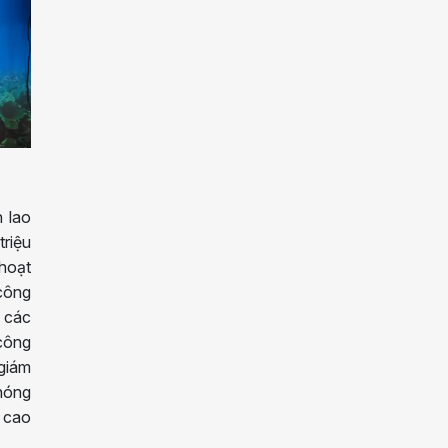
n lao
triệu
hoạt
 công
i các
 công
 giám
phóng
 cao