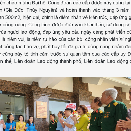
n biển chào mừng Đại hội Công đoàn các cấp được xây dựng tạ
ơn (Gia Đức, Thủy Nguyên) và hoàn thành vào tháng 3 năm 
àn 500m2, hiện đại, chính là điểm nhấn về kiến trúc, đáp ứng gi
à công năng. Công trình được đưa vào khai thác, sử dụng s
 của người lao động, đáp ứng yêu cầu ngày càng phát triển c
 là niềm vui, là niềm tự hào của cán bộ, công nhân viên Xí ng
ốt công tác bảo vệ, phát huy tối đa giá trị công năng nhằm đe
c cũng bày tỏ tình cảm trước sự quan tâm của các cấp ủy Đ
àn thể; Liên đoàn Lao động thành phố, Liên đoàn Lao động 