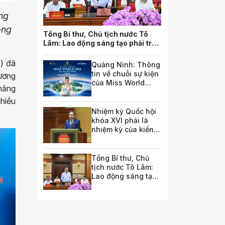
ng
ộng
Tổng Bí thư, Chủ tịch nước Tô
Lâm: Lao động sáng tạo phải trở
thành nguồn lực quan trọng nhất
của quốc gia trong tương lai
p) đã
Quảng Ninh: Thông
tin về chuỗi sự kiện
hương
của Miss World
 hăng
2026
nhiều
Nhiệm kỳ Quốc hội
khóa XVI phải là
nhiệm kỳ của kiến
tạo thể chế phát
triển
Tổng Bí thư, Chủ
tịch nước Tô Lâm:
Lao động sáng tạo
phải trở thành
nguồn lực quan
trọng nhất của quốc
gia trong tương lai