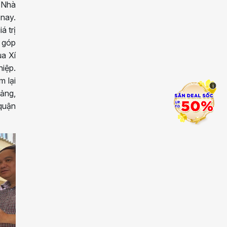
i Nhà
nay.
á trị
ẽ góp
ủa Xí
hiệp.
m lại
i
ảng,
quận