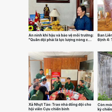
An ninh khí hậu và bảo vệ môi trường:
Ban Liê
"Quân đội phải là lực lượng nòng cốt
Định 4: 
trong bài toán chuyển dịch xanh"
liệt sĩ 
Xã Nhựt Tảo: Trao nhà đồng đội cho
Còn món
hội viên Cựu chiến binh
kỳ chiến