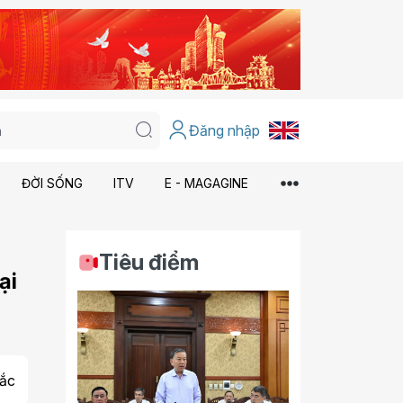
Đăng nhập
ĐỜI SỐNG
ITV
E - MAGAGINE
Tiêu điểm
ại
ắc