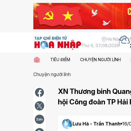
Hà Nội
Thứ 6, 07/08/2026
TIÊU ĐIỂM
CHUYỆN NGƯỜI LÍNH
Chuyện người lính
XN Thương binh Quang
hội Công đoàn TP Hải
Lưu Hà - Trần Thanh
16/