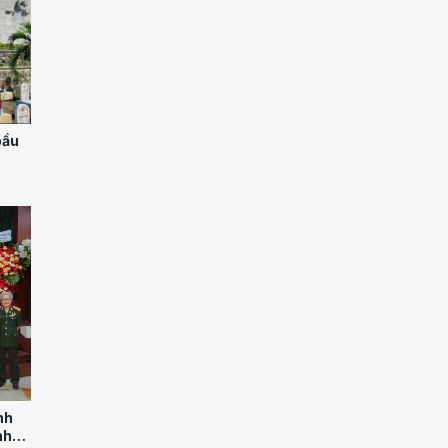
bầu
nh
nhớ