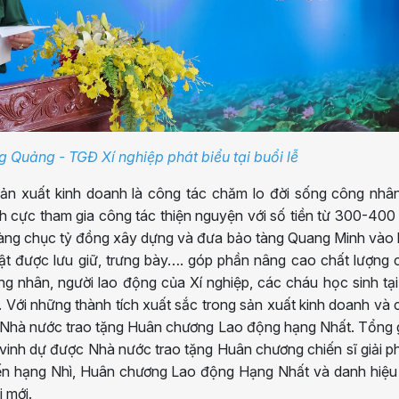
 Quảng - TGĐ Xí nghiệp phát biểu tại buổi lễ
sản xuất kinh doanh là công tác chăm lo đời sống công nhâ
ch cực tham gia công tác thiện nguyện với số tiền từ 300-400 
hàng chục tỷ đồng xây dựng và đưa bảo tàng Quang Minh vào 
vật được lưu giữ, trưng bày…. góp phần nâng cao chất lượng
ng nhân, người lao động của Xí nghiệp, các cháu học sinh tạ
. Với những thành tích xuất sắc trong sản xuất kinh doanh và
ợc Nhà nước trao tặng Huân chương Lao động hạng Nhất. Tổng
vinh dự được Nhà nước trao tặng Huân chương chiến sĩ giải 
ến hạng Nhì, Huân chương Lao động Hạng Nhất và danh hiệu
 mới.