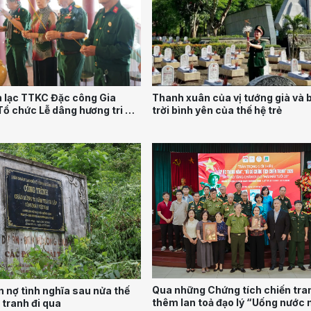
n lạc TTKC Đặc công Gia
Thanh xuân của vị tướng già và 
Tổ chức Lễ dâng hương tri ân
trời bình yên của thế hệ trẻ
tại TP.Hồ Chí Minh
Qua những Chứng tích chiến tra
 nợ tình nghĩa sau nửa thế
thêm lan toả đạo lý “Uống nước 
 tranh đi qua