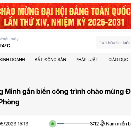
Nhiều mây
24°C
KINH DOANH
BẤT ĐỘNG SẢN
PHÁP LUẬT
GIÁO DỤC
 Minh gắn biển công trình chào mừng Đ
 Phòng
05/2023 15:13
3:12
Nam miền b