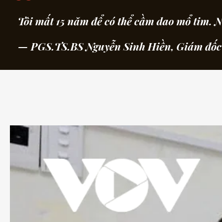
Tôi mất 15 năm để có thể cầm dao mổ tim. Nh
— PGS.TS.BS Nguyễn Sinh Hiền, Giám đốc