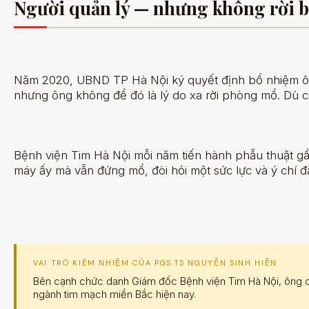
Người quản lý — nhưng không rời 
Năm 2020, UBND TP Hà Nội ký quyết định bổ nhiệm ông
nhưng ông không để đó là lý do xa rời phòng mổ. Dù c
Bệnh viện Tim Hà Nội mỗi năm tiến hành phẫu thuật g
máy ấy mà vẫn đứng mổ, đòi hỏi một sức lực và ý chí đ
VAI TRÒ KIÊM NHIỆM CỦA PGS.TS NGUYỄN SINH HIỀN
Bên cạnh chức danh Giám đốc Bệnh viện Tim Hà Nội, ông còn
ngành tim mạch miền Bắc hiện nay.