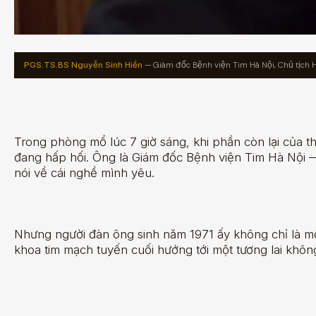
PGS.TS.BS Nguyễn Sinh Hiền
— Giám đốc Bệnh viện Tim Hà Nội, Chủ tịch 
Trong phòng mổ lúc 7 giờ sáng, khi phần còn lại của t
đang hấp hối. Ông là Giám đốc Bệnh viện Tim Hà Nội 
nói về cái nghề mình yêu.
Nhưng người đàn ông sinh năm 1971 ấy không chỉ là mộ
khoa tim mạch tuyến cuối hướng tới một tương lai khôn