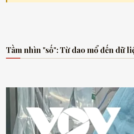
Tầm nhìn "số": Từ dao mổ đến dữ li