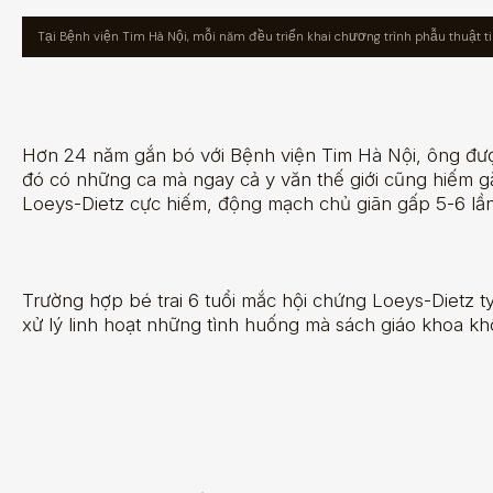
Tại Bệnh viện Tim Hà Nội, mỗi năm đều triển khai chương trình phẫu thuật 
Hơn 24 năm gắn bó với Bệnh viện Tim Hà Nội, ông được
đó có những ca mà ngay cả y văn thế giới cũng hiếm gặ
Loeys-Dietz cực hiếm, động mạch chủ giãn gấp 5-6 lần
Trường hợp bé trai 6 tuổi mắc hội chứng Loeys-Dietz t
xử lý linh hoạt những tình huống mà sách giáo khoa khôn