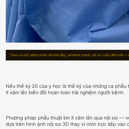
"Sau ca mổ, bệnh nhân sẽ tỉnh dậy, sẽ khỏe mạnh, sẽ có cuộc đời mới — đ
Nếu thế kỷ 20 của y học là thế kỷ của những ca phẫu th
ít xâm lấn biến đổi hoàn toàn trải nghiệm người bệnh.
Phương pháp phẫu thuật tim ít xâm lấn qua nội soi — v
dựa trên hình ảnh nội soi 3D thay vì nhìn trực tiếp và