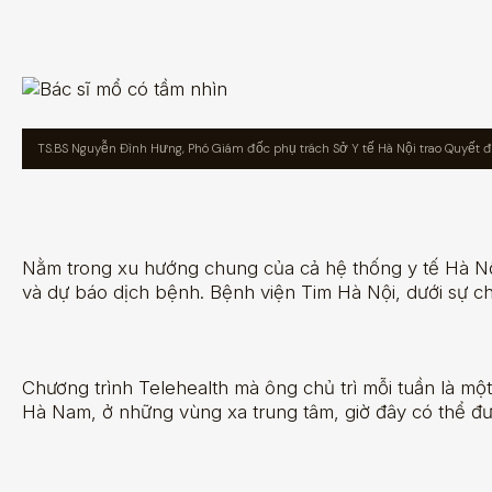
TS.BS Nguyễn Đình Hưng, Phó Giám đốc phụ trách Sở Y tế Hà Nội trao Quyết 
Nằm trong xu hướng chung của cả hệ thống y tế Hà Nội
và dự báo dịch bệnh. Bệnh viện Tim Hà Nội, dưới sự ch
Chương trình Telehealth mà ông chủ trì mỗi tuần là mộ
Hà Nam, ở những vùng xa trung tâm, giờ đây có thể đư