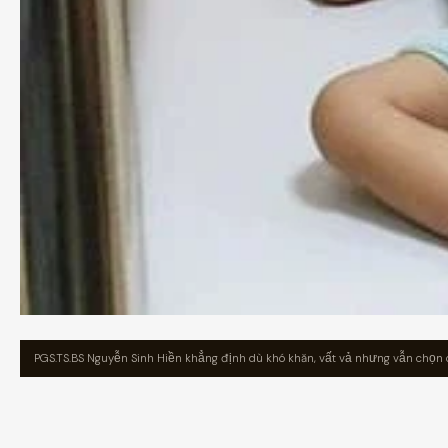
PGS.TS.BS Nguyễn Sinh Hiền khẳng định dù khó khăn, vất vả nhưng vẫn chọn c