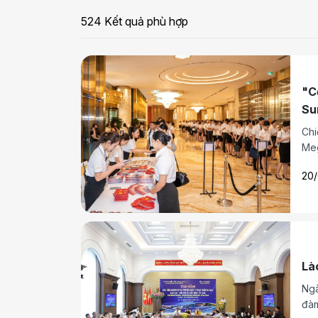
524 Kết quả phù hợp
"C
Su
Chi
Meg
hoà
20
Là
Ngà
đàm