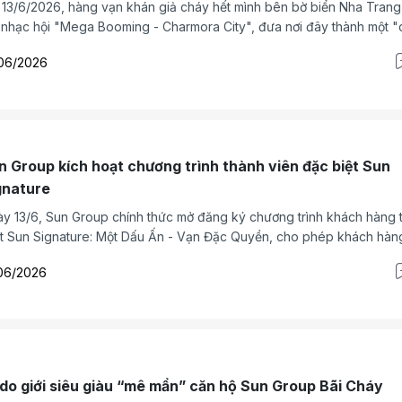
 13/6/2026, hàng vạn khán giả cháy hết mình bên bờ biển Nha Trang
 nhạc hội "Mega Booming - Charmora City", đưa nơi đây thành một 
" của âm thanh và ánh sáng.
06/2026
n Group kích hoạt chương trình thành viên đặc biệt Sun
gnature
y 13/6, Sun Group chính thức mở đăng ký chương trình khách hàng 
ết Sun Signature: Một Dấu Ấn - Vạn Đặc Quyền, cho phép khách hàn
h lũy điểm thưởng và tận hưởng đặc quyền trên toàn hệ sinh thái từ h
06/2026
ng, nghỉ dưỡng, vui chơi giải trí tới y tế, bất động sản và tài chính.
 do giới siêu giàu “mê mẩn” căn hộ Sun Group Bãi Cháy