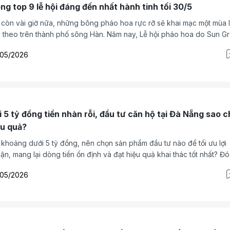
ong top 9 lễ hội đáng đến nhất hành tinh tối 30/5
 còn vài giờ nữa, những bông pháo hoa rực rỡ sẽ khai mạc một mùa l
p theo trên thành phố sông Hàn. Năm nay, Lễ hội pháo hoa do Sun G
g hành với Đà Nẵng tổ chức đã bước sang mùa thứ 13 và được đánh
/05/2026
g cột mốc không thể tự hào hơn khi được tạp chí danh tiếng của Mỹ
vel + Leisure vinh danh trong top 9 lễ hội đáng đến nhất hành tinh.
i 5 tỷ đồng tiền nhàn rỗi, đầu tư căn hộ tại Đà Nẵng sao 
ệu quả?
 khoảng dưới 5 tỷ đồng, nên chọn sản phẩm đầu tư nào để tối ưu lợi
ận, mang lại dòng tiền ổn định và đạt hiệu quả khai thác tốt nhất? Đó
 hỏi được nhiều nhà đầu tư đặt ra khi thị trường căn hộ ven sông Hà
/05/2026
g đang thu hút sự quan tâm trở lại.