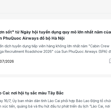
ơn sốt" từ Ngày hội tuyển dụng quy mô lớn nhất năm của
n PhuQuoc Airways đổ bộ Hà Nội
ến dịch tuyển dụng tiếp viên hàng không lớn nhất năm "Cabin Crew
a Recruitment Roadshow 2026" của Sun PhuQuoc Airways (SPA) đ
n thành chặng cuối tại Hà Nội vào ngày 18/7.
/07/2026
o Cai: nơi hội tụ sắc màu Tây Bắc
y 16/7, Ủy ban nhân dân tỉnh Lào Cai phối hợp Báo Lao Động tổ chứ
 xúc tiến, quảng bá và thu hút đầu tư phát triển du lịch “Lào Cai, nơi 