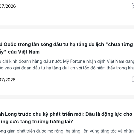
sắc màu Tây Bắc”. Đây là hoạt động nằm trong chuỗi các hoạt động 
07/2026
 nghị xúc tiến đầu tư tỉnh Lào Cai năm 2026. Nhằm tạo diễn đàn trao 
 mở giữa chính quyền tỉnh Lào Cai với các chuyên gia, doanh nghiệp
 tư trong lĩnh vực phát triển du lịch.
ú Quốc trong làn sóng đầu tư hạ tầng du lịch "chưa từng
ấy" của Việt Nam
 chí kinh doanh hàng đầu nước Mỹ Fortune nhận định Việt Nam đan
c vào giai đoạn đầu tư hạ tầng du lịch với tốc độ hiếm thấy trong kh
. Dẫn lời lãnh đạo Hilton, Fortune cho rằng đây là điều "chưa từng 
07/2026
n ở bất kỳ quốc gia nào khác, kể cả Trung Đông". Trong làn sóng đầ
 Phú Quốc nổi lên là điểm đến tiêu biểu với hàng loạt dự án hạ tầng, 
 và hợp tác quốc tế đang được triển khai để chuẩn bị cho APEC 2027
i đoạn sau đó.
nh Long trước chu kỳ phát triển mới: Đâu là động lực cho
ững cực tăng trưởng tương lai?
ng gian phát triển được mở rộng, hạ tầng liên vùng tăng tốc và nhữ