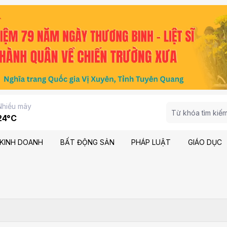
Nhiều mây
24°C
KINH DOANH
BẤT ĐỘNG SẢN
PHÁP LUẬT
GIÁO DỤC