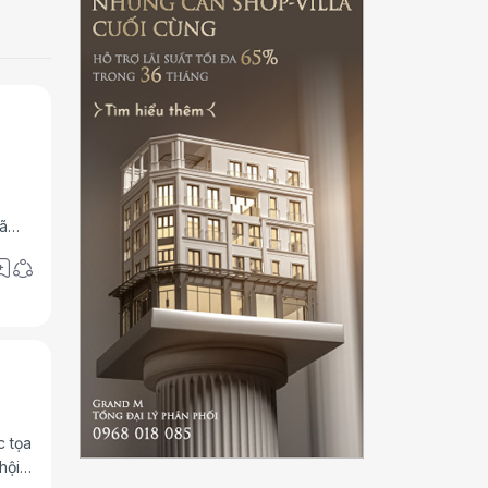
ã
c tọa
hội