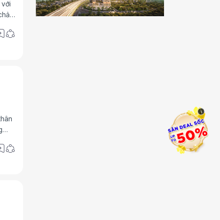
 với
"chảo
i
thân
g
àng