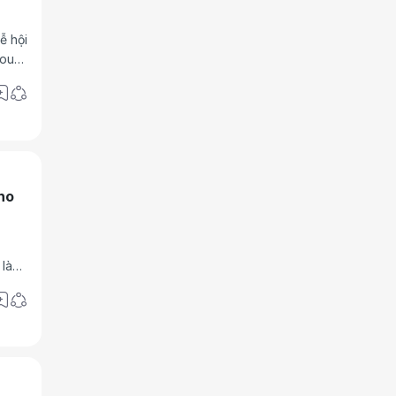
ễ hội
roup
 dấu
cho
 là
n, Đà