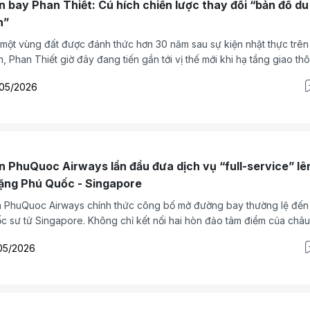
n bay Phan Thiết: Cú hích chiến lược thay đổi “bản đồ du
h”
một vùng đất được đánh thức hơn 30 năm sau sự kiện nhật thực trên
n, Phan Thiết giờ đây đang tiến gần tới vị thế mới khi hạ tầng giao th
ờng cao tốc, cảng hàng không dân dụng) gặp làn sóng đầu tư lớn, mở ra
/05/2026
hội tái định vị cả vùng du lịch Nam Trung Bộ – Tây Nguyên.
n PhuQuoc Airways lần đầu đưa dịch vụ “full-service” lê
ặng Phú Quốc - Singapore
 PhuQuoc Airways chính thức công bố mở đường bay thường lệ đến
c sư tử Singapore. Không chỉ kết nối hai hòn đảo tâm điểm của châu
góp mặt của Sun PhuQuoc Airways còn đánh dấu lần đầu tiên chặn
05/2026
 có một hãng hàng không dịch vụ đầy đủ (Full-service) tham gia kha
c, mở ra cơ hội đón dòng khách quốc tế chất lượng cao đến với Phú
c.