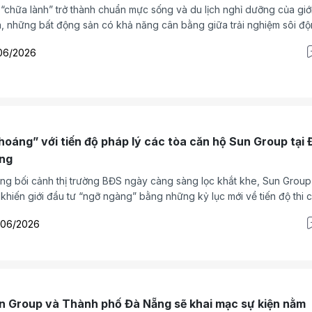
 “chữa lành” trở thành chuẩn mực sống và du lịch nghỉ dưỡng của giới
, những bất động sản có khả năng cân bằng giữa trải nghiệm sôi đ
tái tạo năng lượng ngày càng được săn đón. Phân khu Sun Festo To
06/2026
 ra mắt tại Sun Elite City, Bãi Cháy là sản phẩm sở hữu những ưu thế
.
hoáng” với tiến độ pháp lý các tòa căn hộ Sun Group tại 
ng
ng bối cảnh thị trường BĐS ngày càng sàng lọc khắt khe, Sun Group 
 khiến giới đầu tư “ngỡ ngàng” bằng những kỷ lục mới về tiến độ thi 
hoàn thiện pháp lý tại chuỗi dự án ven sông Hàn và khu Nam Đà Nẵn
/06/2026
ng chỉ củng cố niềm tin, tiến độ thần tốc này giúp nhà đầu tư dễ dà
i thác tài sản cho thuê, tạo dòng tiền ngay lập tức.
n Group và Thành phố Đà Nẵng sẽ khai mạc sự kiện nằm