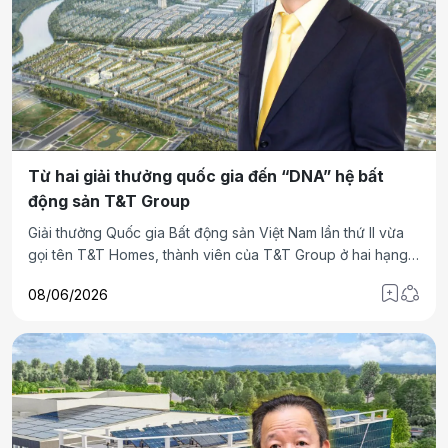
Từ hai giải thưởng quốc gia đến “DNA” hệ bất
động sản T&T Group
Giải thưởng Quốc gia Bất động sản Việt Nam lần thứ II vừa
gọi tên T&T Homes, thành viên của T&T Group ở hai hạng
mục quan trọng: Top 10 Doanh nghiệp Bất động sản triển
08/06/2026
vọng nhất Việt Nam và Top 10 Dự án khu đô thị đáng sống
nhất Việt Nam dành cho T&T City Millennia.