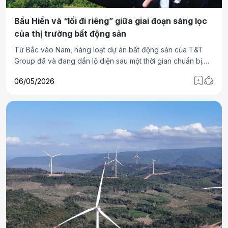
Bầu Hiển và “lối đi riêng” giữa giai đoạn sàng lọc
của thị trường bất động sản
Từ Bắc vào Nam, hàng loạt dự án bất động sản của T&T
Group đã và đang dần lộ diện sau một thời gian chuẩn bị.
Việc các dự án được triển khai đồng loạt trên nhiều địa bàn
06/05/2026
đặt ra câu hỏi: bầu Hiển đang theo đuổi cách làm gì trên thị
trường bất động sản?