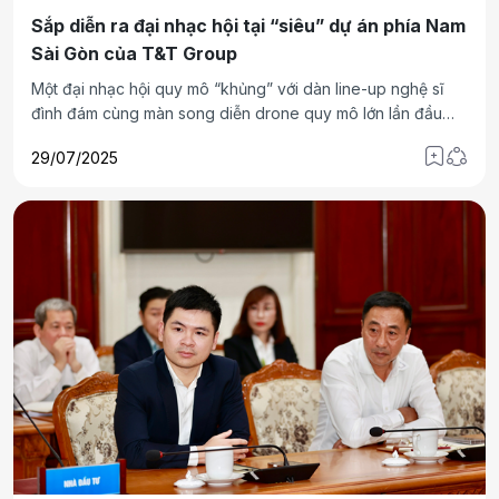
Sắp diễn ra đại nhạc hội tại “siêu” dự án phía Nam
Sài Gòn của T&T Group
Một đại nhạc hội quy mô “khủng” với dàn line-up nghệ sĩ
đình đám cùng màn song diễn drone quy mô lớn lần đầu
tiên xuất hiện tại Đông Nam Á sẽ diễn ra vào ngày 9/8,
29/07/2025
ngay giữa trung tâm đại đô thị T&T City Millennia – Thành
phố Thiên niên kỷ do Tập đoàn T&T Group đầu tư. Sự kiện
hứa hẹn mang đến không gian bùng nổ mãn nhãn, đánh
dấu bước chuyển mình ấn tượng của Tây Ninh trên hành
trình kiến tạo một kỷ nguyên sống mới: hiện đại, bản sắc và
đầy cảm hứng.