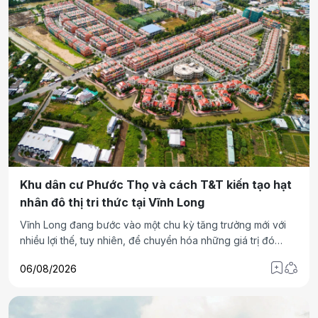
Khu dân cư Phước Thọ và cách T&T kiến tạo hạt
nhân đô thị tri thức tại Vĩnh Long
Vĩnh Long đang bước vào một chu kỳ tăng trưởng mới với
nhiều lợi thế, tuy nhiên, để chuyển hóa những giá trị đó
thành sức cạnh tranh dài hạn, địa phương cần nhiều hơn
06/08/2026
những tuyến đường hay cây cầu. Đó là những đô thị đủ khả
năng thu hút nguồn nhân lực chất lượng cao, dòng vốn đầu
tư và các hoạt động đổi mới sáng tạo. Đây cũng là định