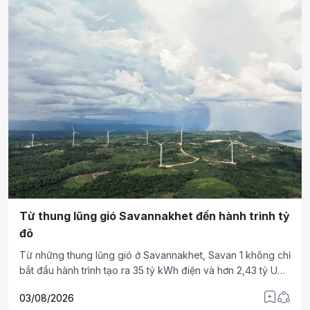
hướng mà T&T Group đang theo đuổi khi phát triển dự án
Khu dân cư Phước Thọ.
Từ thung lũng gió Savannakhet đến hành trình tỷ
đô
Từ những thung lũng gió ở Savannakhet, Savan 1 không chỉ
bắt đầu hành trình tạo ra 35 tỷ kWh điện và hơn 2,43 tỷ USD
doanh thu trong 25 năm tới. Đằng sau những tua-bin đang
03/08/2026
quay trên vùng đất Trung Lào là câu chuyện về một tài sản