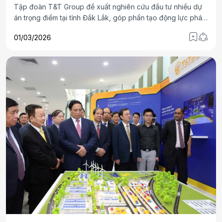
Tập đoàn T&T Group đề xuất nghiên cứu đầu tư nhiều dự
án trọng điểm tại tỉnh Đắk Lắk, góp phần tạo động lực phát
triển mạnh mẽ cho địa phương trong giai đoạn phát triển
01/03/2026
mới.