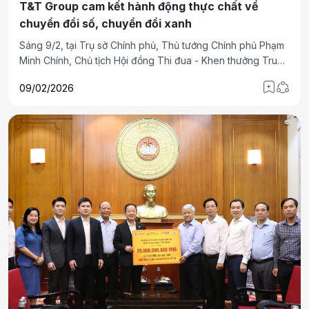
T&T Group cam kết hành động thực chất về
chuyển đổi số, chuyển đổi xanh
Sáng 9/2, tại Trụ sở Chính phủ, Thủ tướng Chính phủ Phạm
Minh Chính, Chủ tịch Hội đồng Thi đua - Khen thưởng Trung
ương chủ trì Lễ phát động Phong trào thi đua "Đổi mới sáng
09/02/2026
tạo, phát triển khoa học, công nghệ, chuyển đổi số, chuyển
đổi xanh" và Phong trào thi đua "Phát triển mạnh doanh
nghiệp tư nhân, nâng cao hiệu quả doanh nghiệp Nhà
nước".