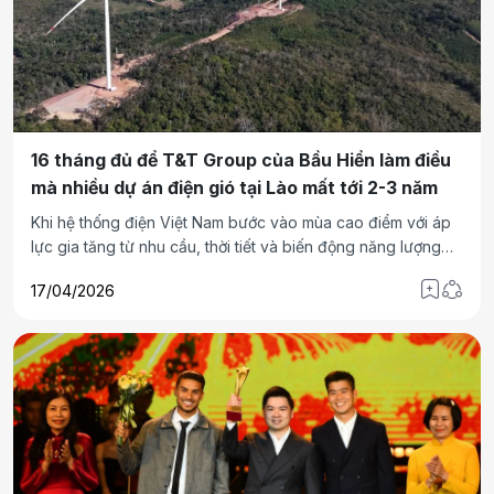
16 tháng đủ để T&T Group của Bầu Hiển làm điều
mà nhiều dự án điện gió tại Lào mất tới 2-3 năm
Khi hệ thống điện Việt Nam bước vào mùa cao điểm với áp
lực gia tăng từ nhu cầu, thời tiết và biến động năng lượng
toàn cầu, bài toán bảo đảm nguồn cung đang trở nên cấp
17/04/2026
thiết hơn bao giờ hết. Giữa bối cảnh đó, việc một dự án điện
gió xuyên biên giới như T&T Group của Bầu Hiển hoàn
thành chỉ trong 16 tháng, cung cấp tới 0,9 tỷ kWh mỗi năm,
không chỉ là một kỷ lục tiến độ, mà đặt ra câu hỏi về cách
tiếp cận hoàn toàn khác trong phát triển năng lượng.