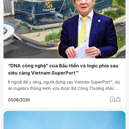
“DNA công nghệ” của Bầu Hiển và logic phía sau
siêu cảng Vietnam SuperPort™
Ít người để ý rằng, người đứng sau Vietnam SuperPort™, dự
án logistics thông minh vừa được Bộ Công Thương nhắc
trực tiếp trong Báo cáo Logistics Việt Nam 2025, lại xuất
01/06/2026
thân từ lĩnh vực khoa học công nghệ. Từ tư duy “lấy công
nghệ làm nền tảng”, Bầu Hiển đang từng bước đưa T&T
Group hiện diện trong những cấu phần có giá trị gia tăng
cao hơn của chuỗi cung ứng hiện đại: logistics số, AI, tự
động hóa và hạ tầng vận hành theo thời gian thực.