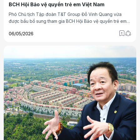
BCH Hội Bảo vệ quyền trẻ em Việt Nam
Phó Chủ tịch Tập đoàn T&T Group Đỗ Vinh Quang vừa
được bầu bổ sung tham gia BCH Hội Bảo vệ quyền trẻ em
Việt Nam, đóng góp thêm sự tham gia của khu vực doanh
06/05/2026
nhân, doanh nghiệp trong các hoạt động vì trẻ em.