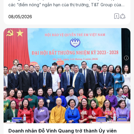
các “điểm nóng” ngắn hạn của thị trường, T&T Group của
Bầu Hiển lại lựa chọn một hướng đi dài hạn: chuẩn bị quỹ
08/05/2026
đất, hoàn thiện pháp lý, đầu tư hạ tầng và kiên trì xây dựng
các khu đô thị có khả năng vận hành thực tế trước khi mở
bán ra thị trường.
i
Doanh nhân Đỗ Vinh Quang trở thành Ủy viên