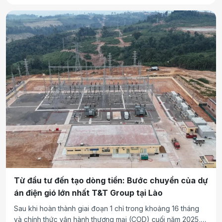
hạ tầng xuyên biên giới và mở ra chặng đường mới trong
chiến lược năng lượng dài hạn của T&T Group.
Từ đầu tư đến tạo dòng tiền: Bước chuyển của dự
án điện gió lớn nhất T&T Group tại Lào
Sau khi hoàn thành giai đoạn 1 chỉ trong khoảng 16 tháng
và chính thức vận hành thương mại (COD) cuối năm 2025,