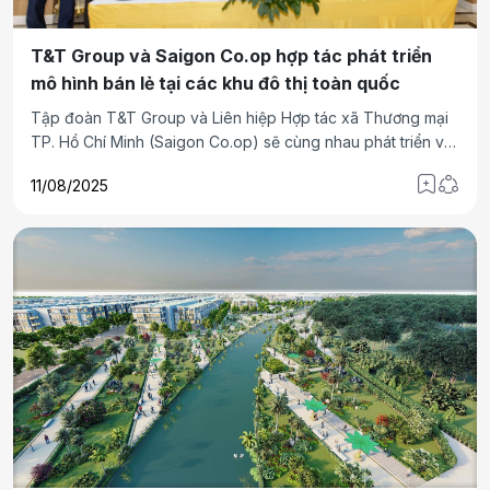
T&T Group và Saigon Co.op hợp tác phát triển
mô hình bán lẻ tại các khu đô thị toàn quốc
Tập đoàn T&T Group và Liên hiệp Hợp tác xã Thương mại
TP. Hồ Chí Minh (Saigon Co.op) sẽ cùng nhau phát triển và
đa dạng hóa các mô hình bán lẻ tại các dự án bất động sản
11/08/2025
mang thương hiệu T&T Group trên toàn quốc, nhằm hoàn
thiện hệ sinh thái dịch vụ đô thị hiện đại, phục vụ cư dân và
người tiêu dùng