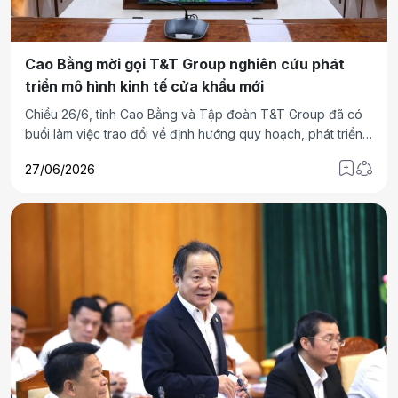
Cao Bằng mời gọi T&T Group nghiên cứu phát
triển mô hình kinh tế cửa khẩu mới
Chiều 26/6, tỉnh Cao Bằng và Tập đoàn T&T Group đã có
buổi làm việc trao đổi về định hướng quy hoạch, phát triển
kinh tế cửa khẩu Trà Lĩnh, mở rộng hợp tác đầu tư, thương
27/06/2026
mại, logistics và các lĩnh vực có tiềm năng của tỉnh. Đây
được kỳ vọng sẽ là động lực quan trọng mở rộng không
gian phát triển và nâng cao vai trò cửa ngõ giao thương
của Cao Bằng.