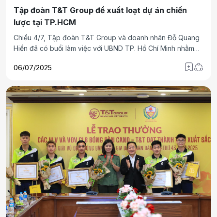
Tập đoàn T&T Group đề xuất loạt dự án chiến
lược tại TP.HCM
Chiều 4/7, Tập đoàn T&T Group và doanh nhân Đỗ Quang
Hiển đã có buổi làm việc với UBND TP. Hồ Chí Minh nhằm
đề xuất loạt giải pháp hợp tác đầu tư, tập trung vào các lĩnh
06/07/2025
vực then chốt thúc đẩy phát triển kinh tế - xã hội của thành
phố.