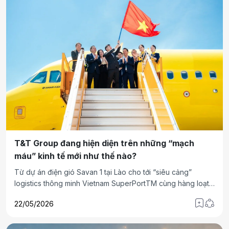
T&T Group đang hiện diện trên những “mạch
máu” kinh tế mới như thế nào?
Từ dự án điện gió Savan 1 tại Lào cho tới “siêu cảng”
logistics thông minh Vietnam SuperPortTM cùng hàng loạt
các dự án hạ tầng trọng điểm khác, hệ sinh thái của Bầu
22/05/2026
Hiển đang dần cho thấy một hướng đi đáng chú ý: hiện diện
trên những mắt xích quan trọng của các dòng chảy kinh tế
mới – nơi năng lượng, logistics, hạ tầng và chuỗi cung ứng