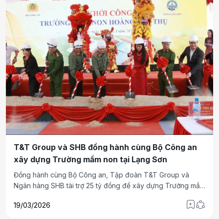
T&T Group và SHB đồng hành cùng Bộ Công an
xây dựng Trường mầm non tại Lạng Sơn
Đồng hành cùng Bộ Công an, Tập đoàn T&T Group và
Ngân hàng SHB tài trợ 25 tỷ đồng để xây dựng Trường mầm
non Hoàng Văn Thụ (xã Hoàng Văn Thụ, tỉnh Lạng Sơn),
19/03/2026
góp phần hoàn thiện hạ tầng giáo dục cơ sở, tạo nền tảng
phát triển nguồn nhân lực tại địa phương.