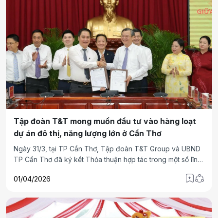
Tập đoàn T&T mong muốn đầu tư vào hàng loạt
dự án đô thị, năng lượng lớn ở Cần Thơ
Ngày 31/3, tại TP Cần Thơ, Tập đoàn T&T Group và UBND
TP Cần Thơ đã ký kết Thỏa thuận hợp tác trong một số lĩnh
vực: đô thị dịch vụ, công nghiệp công nghệ cao; văn hóa,
01/04/2026
thể thao, giáo dục đào tạo và đổi mới sáng tạo; năng lượng
tái tạo; nông nghiệp công nghệ cao; tài chính; hàng không…