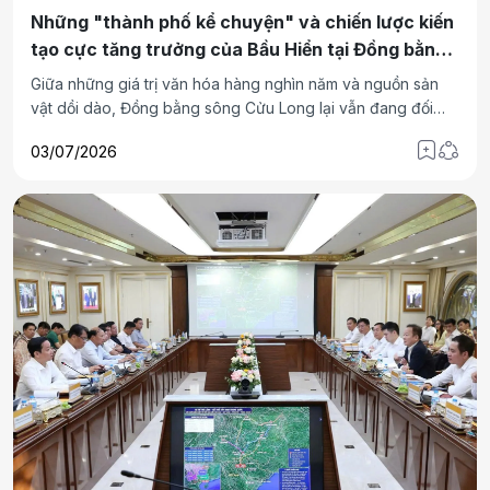
Những "thành phố kể chuyện" và chiến lược kiến
tạo cực tăng trưởng của Bầu Hiển tại Đồng bằng
sông Cửu Long
Giữa những giá trị văn hóa hàng nghìn năm và nguồn sản
vật dồi dào, Đồng bằng sông Cửu Long lại vẫn đang đối
mặt với một “nghịch lý” phát triển kéo dài nhiều thập kỷ. Để
03/07/2026
tháo gỡ những nút thắt tăng trưởng, vùng đất này cần
những “nhà đầu tư kiến tạo”, có đủ tâm và tầm để xoay
chuyển dòng chảy như T&T Group.