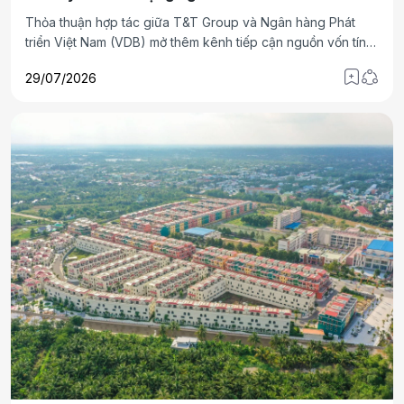
Thỏa thuận hợp tác giữa T&T Group và Ngân hàng Phát
triển Việt Nam (VDB) mở thêm kênh tiếp cận nguồn vốn tín
dụng đầu tư của Nhà nước cho các dự án thuộc lĩnh vực ưu
29/07/2026
tiên, góp phần huy động hiệu quả nguồn lực tài chính trung
và dài hạn phục vụ đầu tư phát triển.