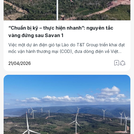
“Chuẩn bị kỹ – thực hiện nhanh”: nguyên tắc
vàng đứng sau Savan 1
Việc một dự án điện gió tại Lào do T&T Group triển khai đạt
mốc vận hành thương mại (COD), đưa dòng điện về Việt
Nam chỉ sau khoảng 16 tháng và nhanh chóng đạt sản
21/04/2026
lượng khoảng 0,9 tỷ kWh mỗi năm không chỉ là câu chuyện
của riêng một nhà máy. Đằng sau mốc tiến độ này là năng
lực tổ chức triển khai và khả năng kiểm soát toàn bộ chuỗi
dự án của chủ đầu tư – yếu tố ngày càng trở thành tiêu chí
phân hóa trong lĩnh vực năng lượng