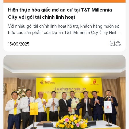
Hiện thực hóa giấc mơ an cư tại T&T Millennia
City với gói tài chính linh hoạt
Với nhiều gói tài chính linh hoạt hỗ trợ, khách hàng muốn sở
hữu các sản phẩm của Dự án T&T Millennia City (Tây Ninh)
nói riêng và các bất động sản tầm trung và cao cấp tại các
15/09/2025
dự án của chủ đầu tư T&T Group có thể giảm áp lực tài
chính để hiện thực hóa mong ước “an cư lạc nghiệp”.