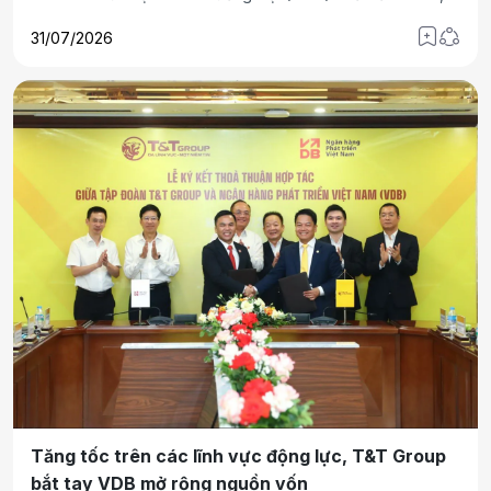
Nhà máy điện gió Savan 1 của T&T Group đang bước vào
31/07/2026
giai đoạn mang ý nghĩa bước ngoặt: tạo dòng tiền.
Tăng tốc trên các lĩnh vực động lực, T&T Group
bắt tay VDB mở rộng nguồn vốn