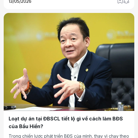
13/05/2026
hàng không. Đằng sau các mảnh ghép này là tham vọng
tham gia sâu hơn vào bài toán tổ chức chuỗi cung ứng và
hạ tầng logistics của Việt Nam.
Loạt dự án tại ĐBSCL tiết lộ gì về cách làm BĐS
của Bầu Hiển?
Trong chiến lược phát triển BĐS của mình, thay vì chạy theo