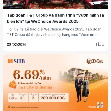
Tập đoàn T&T Group và hành trình “Vươn mình ra
biển lớn” tại WeChoice Awards 2025
Tối 7/2, tại Lễ trao giải WeChoice Awards 2025, Tập đoàn
T&T Group đã được vinh danh tại hạng mục “Vươn mình ra
biển lớn”. Đây là giải thưởng do Hội đồng chuyên môn
08/02/2026
WeChoice bình chọn, nhằm ghi nhận và tôn vinh những
doanh nghiệp Việt Nam có nội lực phát triển mạnh mẽ, tinh
thần dấn thân và đóng góp thiết thực cho sự phát triển dài
hạn của đất nước.