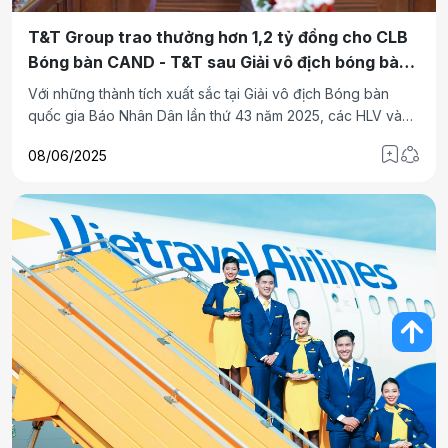
T&T Group trao thưởng hơn 1,2 tỷ đồng cho CLB
Bóng bàn CAND - T&T sau Giải vô địch bóng bàn
quốc gia 2025
Với những thành tích xuất sắc tại Giải vô địch Bóng bàn
quốc gia Báo Nhân Dân lần thứ 43 năm 2025, các HLV và
VĐV của CLB Bóng bàn CAND - T&T đã được Tập đoàn
08/06/2025
T&T Group vinh danh và trao thưởng với tổng số tiền lên tới
1,26 tỷ đồng.